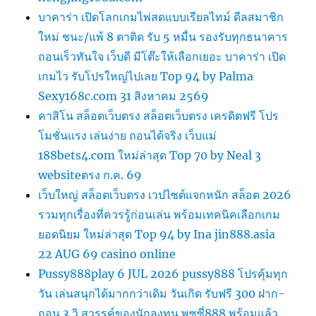
บาคาร่า เปิดโลกเกมไพ่สดแบบเรียลไทม์ ดีลสมาชิก
ใหม่ ชนะ/แพ้ 8 ตาติด รับ 5 หมื่น รองรับทุกธนาคาร
ถอนเร็วทันใจ เว็บดี มีโต๊ะให้เลือกเยอะ บาคาร่า เปิด
เกมไว รับโปรใหญ่ไปเลย Top 94 by Palma
Sexy168c.com 31 สิงหาคม 2569
คาสิโน สล็อตเว็บตรง สล็อตเว็บตรง เครดิตฟรี โปร
โมชั่นแรง เล่นง่าย ถอนได้จริง เว็บแม่
188bets4.com ใหม่ล่าสุด Top 70 by Neal 3
websiteตรง ก.ค. 69
เว็บใหญ่ สล็อตเว็บตรง เวปไซต์แจกหนัก สล็อต 2026
รวมทุกเรื่องที่ควรรู้ก่อนเล่น พร้อมเทคนิคเลือกเกม
ยอดนิยม ใหม่ล่าสุด Top 94 by Ina jin888.asia
22 AUG 69 casino online
Pussy888play 6 JUL 2026 pussy888 โปรคุ้มทุก
วัน เล่นสนุกได้มากกว่าเดิม วันเกิด รับฟรี 300 ฝาก-
ถอน 3 วิ สวรรค์ของนักลงทุน พุซซี่888 พร้อมแล้ว