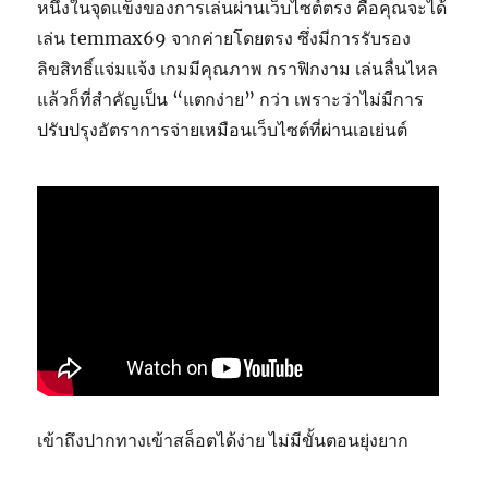
หนึ่งในจุดแข็งของการเล่นผ่านเว็บไซต์ตรง คือคุณจะได้
เล่น temmax69 จากค่ายโดยตรง ซึ่งมีการรับรอง
ลิขสิทธิ์แจ่มแจ้ง เกมมีคุณภาพ กราฟิกงาม เล่นลื่นไหล
แล้วก็ที่สำคัญเป็น “แตกง่าย” กว่า เพราะว่าไม่มีการ
ปรับปรุงอัตราการจ่ายเหมือนเว็บไซต์ที่ผ่านเอเย่นต์
เข้าถึงปากทางเข้าสล็อตได้ง่าย ไม่มีขั้นตอนยุ่งยาก