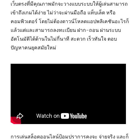
เว็บตรงที่มีคุณภาพมักจะวางแบบระบบให้ผู้เล่นสามารถ
เข้าถึงเกมได้ง่าย ไม่ว่าจะผ่านมือถือ แท็บเล็ต หรือ
คอมพิวเตอร์ โดยไม่ต้องดาวน์โหลดแอปพลิเคชันอะไรก็
แล้วแต่และสามารถลงทะเบียน ฝาก-ถอน ผ่านระบบ
อัตโนมัติได้ด้านในไม่กี่นาที สะดวก เร็วทันใจ ตอบ
ปัญหาคนยุคสมัยใหม่
การเล่นสล็อตออนไลน์ป้อมปราการคงจะ จ่ายจริง และก็