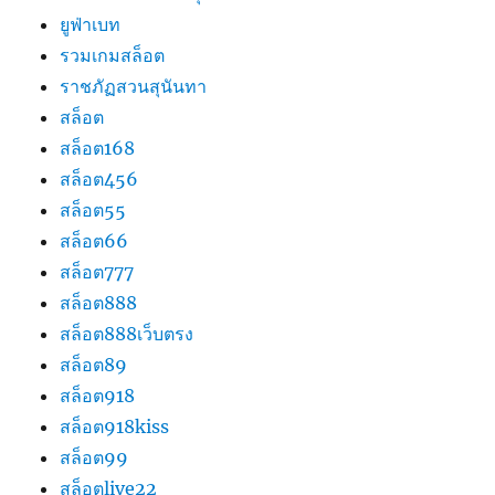
ยูฟ่าเบท
รวมเกมสล็อต
ราชภัฏสวนสุนันทา
สล็อต
สล็อต168
สล็อต456
สล็อต55
สล็อต66
สล็อต777
สล็อต888
สล็อต888เว็บตรง
สล็อต89
สล็อต918
สล็อต918kiss
สล็อต99
สล็อตlive22