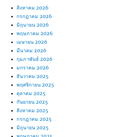
สิงหาคม 2026
กรกฎาคม 2026
มิถุนายน 2026
พฤษภาคม 2026
เมษายน 2026
มีนาคม 2026
กุมภาพันธ์ 2026
มกราคม 2026
ธันวาคม 2025
พฤศจิกายน 2025
ตุลาคม 2025
กันยายน 2025
สิงหาคม 2025
กรกฎาคม 2025
มิถุนายน 2025
พฤษภาคม 2025