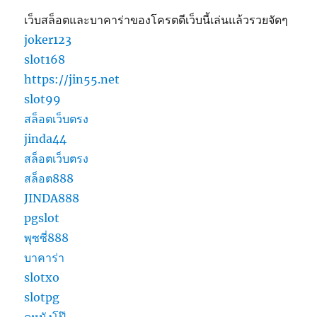
เว็บสล็อตและบาคาร่าของโครตดีเว็บนี้เล่นแล้วรวยจัดๆ
joker123
slot168
https://jin55.net
slot99
สล็อตเว็บตรง
jinda44
สล็อตเว็บตรง
สล็อต888
JINDA888
pgslot
พุซซี่888
บาคาร่า
slotxo
slotpg
ดูหนังโป๊