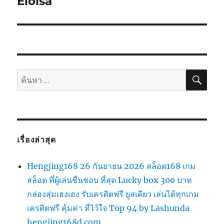
Eloisa
ค้นห
ค้นหา:
เรื่องล่าสุด
Hengjing168 26 กันยายน 2026 สล็อต168 เกม
สล็อต ที่ผู้เล่นชื่นชอบ ที่สุด Lucky box 300 บาท
กล่องสุ่มเฮงเฮง รับเครดิตฟรี ยูสเดียว เล่นได้ทุกเกม
เครดิตฟรี คุ้มค่า ที่ไว้ใจ Top 94 by Lashunda
hengjing168d.com