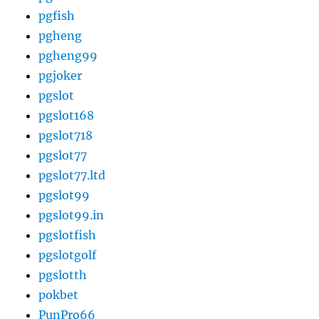
pgfish
pgheng
pgheng99
pgjoker
pgslot
pgslot168
pgslot718
pgslot77
pgslot77.ltd
pgslot99
pgslot99.in
pgslotfish
pgslotgolf
pgslotth
pokbet
PunPro66