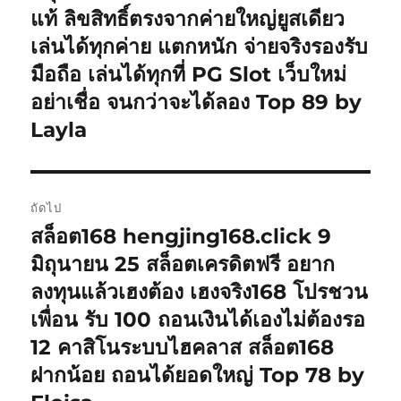
หน้า:
แท้ ลิขสิทธิ์ตรงจากค่ายใหญ่ยูสเดียว
เล่นได้ทุกค่าย แตกหนัก จ่ายจริงรองรับ
มือถือ เล่นได้ทุกที่ PG Slot เว็บใหม่
อย่าเชื่อ จนกว่าจะได้ลอง Top 89 by
Layla
ถัดไป
สล็อต168 hengjing168.click 9
เรื่อง
ต่อ
มิถุนายน 25 สล็อตเครดิตฟรี อยาก
ไป:
ลงทุนแล้วเฮงต้อง เฮงจริง168 โปรชวน
เพื่อน รับ 100 ถอนเงินได้เองไม่ต้องรอ
12 คาสิโนระบบไฮคลาส สล็อต168
ฝากน้อย ถอนได้ยอดใหญ่ Top 78 by