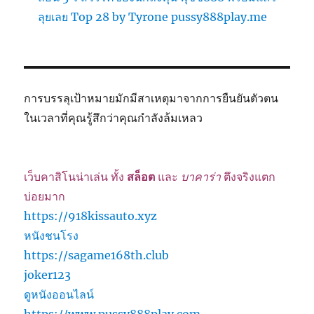
ลุยเลย Top 28 by Tyrone pussy888play.me
การบรรลุเป้าหมายมักมีสาเหตุมาจากการยืนยันตัวตน
ในเวลาที่คุณรู้สึกว่าคุณกำลังล้มเหลว
เว็บคาสิโนน่าเล่น ทั้ง
สล็อต
และ
บาคาร่า
ตึงจริงแตก
บ่อยมาก
https://918kissauto.xyz
หนังชนโรง
https://sagame168th.club
joker123
ดูหนังออนไลน์
https://www.pussy888play.com