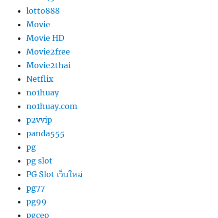
lotto888
Movie
Movie HD
Movie2free
Movie2thai
Netflix
no1huay
no1huay.com
p2vvip
panda555
pg
pg slot
PG Slot เว็บใหม่
pg77
pg99
pgceo