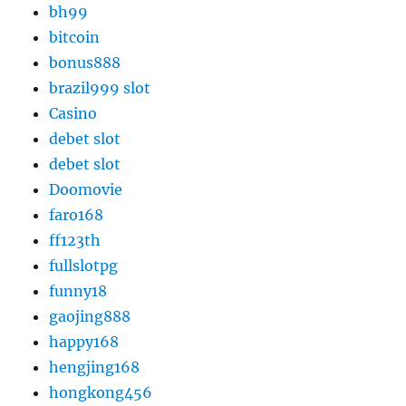
bh99
bitcoin
bonus888
brazil999 slot
Casino
debet slot
debet slot
Doomovie
faro168
ff123th
fullslotpg
funny18
gaojing888
happy168
hengjing168
hongkong456