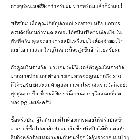
ต่างๆก่อนเลยดียิ่งกว่าครับผม หากพร้อมแล้วก็ฝ่าเลย!
ฟรีสปิน: เมื่อคุณได้สัญลักษณ์ Scatter หรือ Bonus
ครบดังที่เกมกำหนด คุณจะได้สปินฟรีตามเงื่อนไขใน
ทันทีครับ คุณจะสามารถสปินฟรีแบบไม่ต้องจ่ายอะไร
เลย โอกาสแตกใหญ่ในช่วงนี้จะสูงขึ้นอีกด้วยครับผม
ตัวคูณเงินรางวัล: บางเกมจะมีฟีเจอร์ตัวคูณเงินรางวัล
มากมายน้อยแตกต่าง บางเกมอาจจะคูณมากถึง x10
ก็ได้ขอรับ ยิ่งสะสมตัวคูณมากเท่าไหร่ เงินรางวัลก็จะยิ่ง
พุ่งสูงมากขึ้น ซึ่งจะมีฟีเจอร์นี้เยอะมากๆในเกมสล็อต
ของ pg เลยล่ะครับ
ซื้อฟรีสปิน: ผู้ใดกันแน่ที่ไม่ต้องการคอยให้ฟรีสปินเข้า
มาเอง ก็ซื้อไปเลยสิครับผม เริ่มซื้อฟรีสปินได้ตั้งแต่หลัก
สิบถึงหลักร้อย เหมาะสมกับคนที่ถูกใจลุ้นรางวัลแบบไวๆ