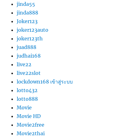
jinda55
jinda888
Joker123
joker123auto
joker123th
juad888
judhai168
live22
live22slot
lockdown168 เข้าสู่ระบบ
lotto432
lotto888
Movie
Movie HD
Movie2free
Movie2thai