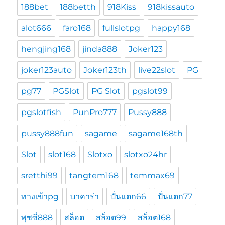
188bet
188betth
918Kiss
918kissauto
alot666
faro168
fullslotpg
happy168
hengjing168
jinda888
Joker123
joker123auto
Joker123th
live22slot
PG
pg77
PGSlot
PG Slot
pgslot99
pgslotfish
PunPro777
Pussy888
pussy888fun
sagame
sagame168th
Slot
slot168
Slotxo
slotxo24hr
sretthi99
tangtem168
temmax69
ทางเข้าpg
บาคาร่า
ปั่นแตก66
ปั่นแตก77
พุซซี่888
สล็อต
สล็อต99
สล็อต168