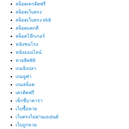
สล็อตเครดิตฟรี
สล็อตเว็บตรง
สล็อตเว็บตรง 168
สล็อตแตกดี
สล็อตโจ๊กเกอร์
หนังชนโรง
หนังออนไลน์
หวยฮิต88
เกมยิงปลา
เกมยูฟ่า
เกมสล็อต
เครดิตฟรี
เซ็กซี่บาคาร่า
เว็บซื้อหวย
เว็บตรงไม่ผ่านเอเย่นต์
เว็บถูกหวย