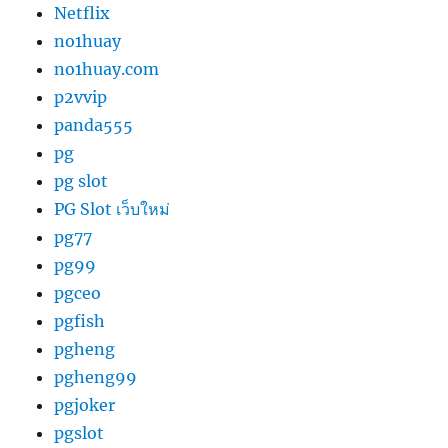
Netflix
no1huay
no1huay.com
p2vvip
panda555
pg
pg slot
PG Slot เว็บใหม่
pg77
pg99
pgceo
pgfish
pgheng
pgheng99
pgjoker
pgslot