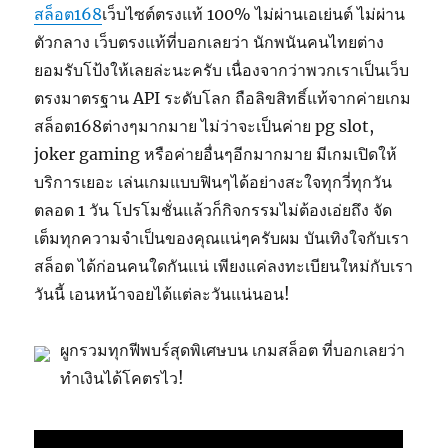
สล็อต168
เว็บไซต์ตรงแท้ 100% ไม่ผ่านเอเย่นต์ ไม่ผ่าน
ตัวกลาง เว็บตรงแท้ที่บอกเลยว่า นักพนันคนไทยต่าง
ยอมรับโป้งให้เลยล่ะนะครับ เนื่องจากว่าพวกเราเป็นเว็บ
ตรงมาตรฐาน API ระดับโลก ถือลิขสิทธิ์แท้จากค่ายเกม
สล็อต168ต่างๆมากมาย ไม่ว่าจะเป็นค่าย pg slot,
joker gaming หรือค่ายอื่นๆอีกมากมาย มีเกมเปิดให้
บริการเยอะ เล่นเกมแบบฟินๆได้อย่างสะใจทุกวี่ทุกวัน
ตลอด 1 วัน โปรโมชั่นแล้วก็กิจกรรมไม่ต้องเอ่ยถึง จัด
เต็มทุกความจำเป็นของคุณแน่ๆครับผม บันเทิงใจกับเรา
สล็อต ได้ก่อนคนใดกันแน่ เพียงแค่ลงทะเบียนใหม่กับเรา
วันนี้ เอนหน้าจอยได้แต่ละวันแน่นอน!
ผูกรวมทุกฟีพบร์สุดพิเศษบน เกมสล็อต ที่บอกเลยว่า
ทำเงินได้โคตรไว!