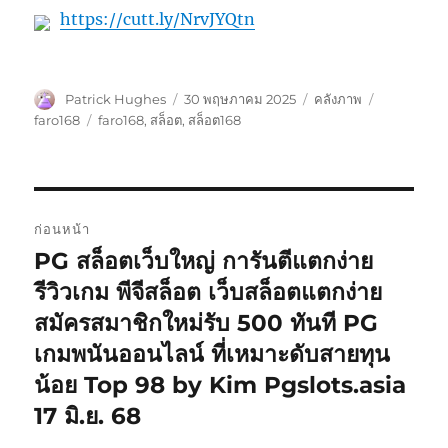
https://cutt.ly/NrvJYQtn
ผู้
เขียน
รูป
หมวด
Patrick Hughes
30 พฤษภาคม 2025
คลังภาพ
เขียน
เมื่อ
แบบ
หมู่
ป้าย
faro168
faro168
,
สล็อต
,
สล็อต168
เรื่อง
กำกับ
แนะแนว
ก่อนหน้า
เรื่อง
PG สล็อตเว็บใหญ่ การันตีแตกง่าย
เรื่อง
ก่อน
รีวิวเกม พีจีสล็อต เว็บสล็อตแตกง่าย
หน้า:
สมัครสมาชิกใหม่รับ 500 ทันที PG
เกมพนันออนไลน์ ที่เหมาะดับสายทุน
น้อย Top 98 by Kim Pgslots.asia
17 มิ.ย. 68