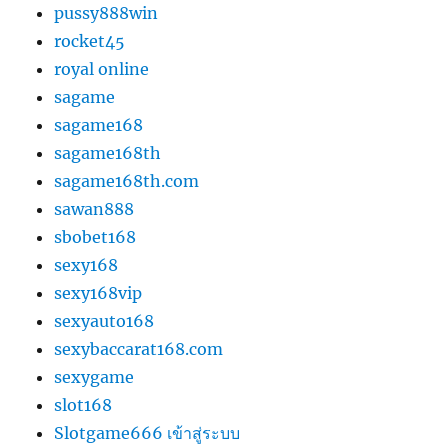
pussy888win
rocket45
royal online
sagame
sagame168
sagame168th
sagame168th.com
sawan888
sbobet168
sexy168
sexy168vip
sexyauto168
sexybaccarat168.com
sexygame
slot168
Slotgame666 เข้าสู่ระบบ