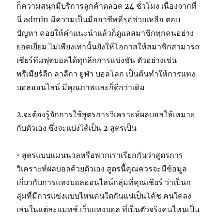
ก็ความสนุกมีบริการลูกค้าตลอด 24 ชั่วโมง เนื่องจากที่
นี่ admin มีความเป็นมืออาชีพที่รอช่วยเหลือ ตอบ
ปัญหา คอยให้คำแนะนำแล้วก็ดูแลสมาชิกทุกคนอย่าง
ยอดเยี่ยม ไม่เพียงเท่านั้นยังให้โอกาสให้สมาชิกสามารถ
เชียร์ทีมฟุตบอลได้ทุกลีกการแข่งขัน ตัวอย่างเช่น
พรีเมียร์ลีก ลาลีกา ยูฟ่า บอลโลก เป็นต้นทำให้การแทง
บอลออนไลน์ มีคุณภาพและก็ดีกว่าเดิม
2.จะต้องรู้จักการใช้สูตรการวิเคราะห์ผลบอลให้เหมาะ
กับตัวเอง ซึ่งจะแบ่งได้เป็น 2 สูตรเป็น
• สูตรแบบแมนนวลหรือพวกเราเรียกกันว่าสูตรการ
วิเคราะห์ผลบอลด้วยตัวเอง สูตรนี้คุณควรจะมีข้อมูล
เกี่ยวกับการแทงบอลออนไลน์กลุ่มที่คุณเชียร์ ว่าเป็นก
ลุ่มที่มีการแข่งแบบไหนคนใดกันแน่เป็นโค้ช คนใดลง
เล่นในแต่ละแมทช์ เว็บแทงบอล ที่เป็นตัวจริงคนไหนเป็น