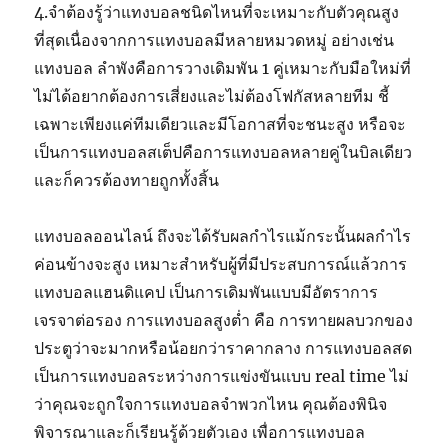
4.จำต้องรู้ว่าแทงบอลชนิดไหนที่จะเหมาะกับตัวคุณสูง
ที่สุดเนื่องจากการแทงบอลมีหลายหมวดหมู่ อย่างเช่น
แทงบอล ลำพังคือการวางเดิมพัน 1 คู่เหมาะกับมือใหม่ที่
ไม่ได้อยากต้องการเสี่ยงและไม่ต้องโฟกัสหลายทีม ชี้
เฉพาะเพียงแค่ทีมเดียวและมีโอกาสที่จะชนะสูง หรือจะ
เป็นการแทงบอลสเต็ปคือการแทงบอลหลายคู่ในบิลเดียว
และก็ควรต้องทายถูกทั้งสิ้น
แทงบอลออนไลน์ ถึงจะได้รับผลกำไรแม้กระนั้นผลกำไร
ค่อนข้างจะสูง เหมาะสำหรับผู้ที่มีประสบการณ์แล้วการ
แทงบอลแฮนดิแคป เป็นการเดิมพันแบบมีอัตราการ
เจรจาต่อรอง การแทงบอลสูงต่ำ คือ การทายผลบวกของ
ประตูว่าจะมากหรือน้อยกว่าราคากลาง การแทงบอลสด
เป็นการแทงบอลระหว่างการแข่งขันแบบ real time ไม่
ว่าคุณจะถูกใจการแทงบอลจำพวกไหน คุณต้องพินิจ
พิจารณาและก็เรียนรู้ด้วยตัวเอง เพื่อการแทงบอล