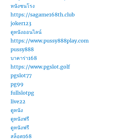
หนังชนโรง
https://sagame168th.club
joker123
ดูหนังออนไลน์
https://www.pussy888play.com
pussy888
บาคาร่า168
https://www.pgslot.golf
pgslot77
pg99
fullslotpg
live22
ดูหนัง
ดูหนังฟรี
ดูหนังฟรี
สล็อต168