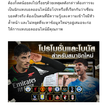
ต้องก็ลดน้อยลงไปเรื่อยๆด้วยเหตุผลดังกล่าวต้องการจะ
เป็นนักแทงบอลออนไลน์มือโปรหรือที่เรียกกันว่าเซียน
บอลตัวจริง ต้องเป็นคนที่มีความรู้และความเข้าใจมีหัว
ล้ำหน้า และไม่หยุดที่จะหาข้อมูลใหม่ๆอยู่เสมอจะก่อ
ให้การแทงบอลออนไลน์มีคุณภาพ