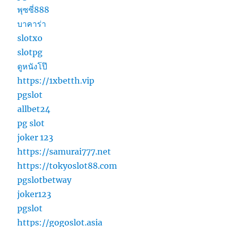
พุซซี่888
บาคาร่า
slotxo
slotpg
ดูหนังโป๊
https://1xbetth.vip
pgslot
allbet24
pg slot
joker 123
https://samurai777.net
https://tokyoslot88.com
pgslotbetway
joker123
pgslot
https://gogoslot.asia