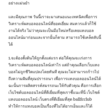
อย่างแม่นยำ
และมีคุณภาพ วันนี้เราจะมาเสนอแนะเทคนิคเพื่อการ
วิเคราะห์ผลบอลออนไลน์ที่ยอดเยี่ยม สมควรแล้วก็ใช้
งานได้จริง ไม่ว่าคุณจะเป็นมือใหม่หรือเคยแทงบอล
ออนไลน์มาก่อนและจากนั้นก็ตาม สามารถใช้เคล็ดลับนี้
ได้
1.จะต้องตั้งต้นให้ถูกตั้งแต่แรก ต่อให้คุณจะเก่งการ
วิเคราะห์ผลบอลออนไลน์เท่าไร แต่ถ้าคุณเลือกเว็บแทง
บอลไม่ถูกชีวิตแปลงโดยทันที คุณจะไม่สามารถก้าวไป
ถึงความฝันที่คุณปรารถนา เพื่อการแทงบอลออนไลน์ได้
ฉะนั้นการผลิตสรรค์สมรรถนะให้กับตัวคุณ คือการเลือก
เว็บไซต์บอลออนไลน์ที่ดีเยี่ยมที่สุดเราชี้แนะที่นี่ เว็บไซต์
แทงบอลออนไลน์ เว็บตรงที่ดีเยี่ยมที่สุด ballfcclub
ทำให้การแทงบอลเป็นเรื่องที่ไม่ได้ยากเย็นและก็ได้