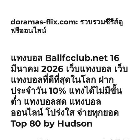
doramas-flix.com: รวบรวมซีรีส์ดู
ฟรีออนไลน์
แทงบอล Ballfcclub.net 16
มีนาคม 2026 เว็บแทงบอล เว็บ
แทงบอลที่ดีที่สุดในโลก ฝาก
ประจำวัน 10% แทงได้ไม่มีขั้น
ต่ำ แทงบอลสด แทงบอล
ออนไลน์ โปร่งใส จ่ายทุกยอด
Top 80 by Hudson