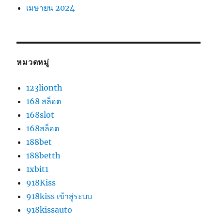
เมษายน 2024
หมวดหมู่
123lionth
168 สล็อต
168slot
168สล็อต
188bet
188betth
1xbit1
918Kiss
918kiss เข้าสู่ระบบ
918kissauto