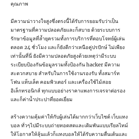
คุณภาพ
มีความน่าวางใจสูงซึ่งตรงนี้ได้รับการยอมรับว่าเป็น
มาตรฐานที่ความปลอดภัยและก็สบาย ด้วยระบบการ
รักษาข้อมูลที่ล้ำยุครวมทั้งการบริการที่ตอบโจทย์ผู้เล่น
ตลอด 24 ชั่วโมง และก็ยังดีกว่าเหนือคู่ปรปักษ์ ไม่เพียง
เท่านั้นที่นี่ ยังมีความปลอดภัยสูงด้วยเหตุว่ามีระบบ
ระเบียบป้องกันข้อมูลรวมทั้งป้องกัน hacker มีความ
สะดวกสบาย สำหรับในการใช้งานรองรับ ทั้งสมาร์ท
โฟน แท็บเล็ต คอมพิวเตอร์ และเครื่องใช้ไม้สอย
อิเล็กทรอนิกส์ ทุกแบบอย่างราคาแพงการเจรจาต่อรอง
และก็ค่าน้ำประปาที่ยอดเยี่ยม
สร้างความคุ้มค่าให้กับผู้เล่นได้มากกว่าเว็บไซต์ เว็บแทง
บอล ทั่วๆไปมีระบบถ่ายทอดสดและเดิมพันแบบเรียลไทม์
ให้โอกาสให้ลุ้นแล้วก็แทงบอลให้ได้รับความตื่นเต้นและ