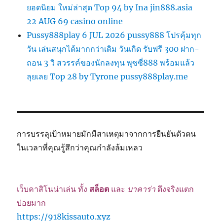
ยอดนิยม ใหม่ล่าสุด Top 94 by Ina jin888.asia
22 AUG 69 casino online
Pussy888play 6 JUL 2026 pussy888 โปรคุ้มทุก
วัน เล่นสนุกได้มากกว่าเดิม วันเกิด รับฟรี 300 ฝาก-
ถอน 3 วิ สวรรค์ของนักลงทุน พุซซี่888 พร้อมแล้ว
ลุยเลย Top 28 by Tyrone pussy888play.me
การบรรลุเป้าหมายมักมีสาเหตุมาจากการยืนยันตัวตน
ในเวลาที่คุณรู้สึกว่าคุณกำลังล้มเหลว
เว็บคาสิโนน่าเล่น ทั้ง
สล็อต
และ
บาคาร่า
ตึงจริงแตก
บ่อยมาก
https://918kissauto.xyz