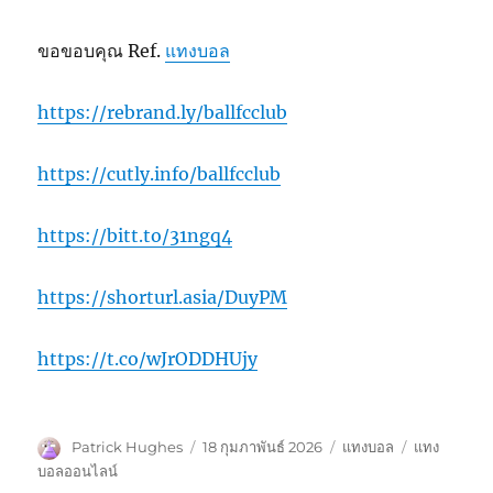
ขอขอบคุณ Ref.
แทงบอล
https://rebrand.ly/ballfcclub
https://cutly.info/ballfcclub
https://bitt.to/31ngq4
https://shorturl.asia/DuyPM
https://t.co/wJrODDHUjy
ผู้
เขียน
หมวด
ป้าย
Patrick Hughes
18 กุมภาพันธ์ 2026
แทงบอล
แทง
เขียน
เมื่อ
หมู่
กำกับ
บอลออนไลน์