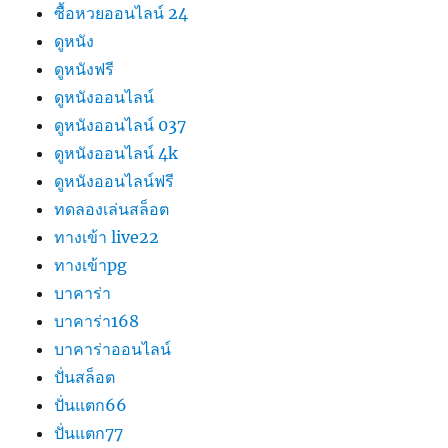
ซื้อหวยออนไลน์ 24
ดูหนัง
ดูหนังฟรี
ดูหนังออนไลน์
ดูหนังออนไลน์ 037
ดูหนังออนไลน์ 4k
ดูหนังออนไลน์ฟรี
ทดลองเล่นสล็อต
ทางเข้า live22
ทางเข้าpg
บาคาร่า
บาคาร่า168
บาคาร่าออนไลน์
ปั่นสล็อต
ปั่นแตก66
ปั่นแตก77