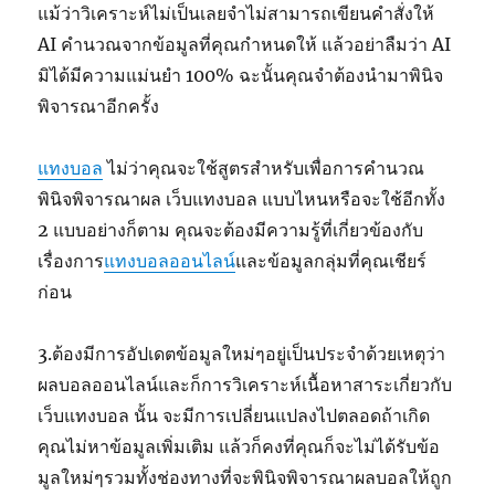
แม้ว่าวิเคราะห์ไม่เป็นเลยจำไม่สามารถเขียนคำสั่งให้
AI คำนวณจากข้อมูลที่คุณกำหนดให้ แล้วอย่าลืมว่า AI
มิได้มีความแม่นยำ 100% ฉะนั้นคุณจำต้องนำมาพินิจ
พิจารณาอีกครั้ง
แทงบอล
ไม่ว่าคุณจะใช้สูตรสำหรับเพื่อการคำนวณ
พินิจพิจารณาผล เว็บแทงบอล แบบไหนหรือจะใช้อีกทั้ง
2 แบบอย่างก็ตาม คุณจะต้องมีความรู้ที่เกี่ยวข้องกับ
เรื่องการ
แทงบอลออนไลน์
และข้อมูลกลุ่มที่คุณเชียร์
ก่อน
3.ต้องมีการอัปเดตข้อมูลใหม่ๆอยู่เป็นประจำด้วยเหตุว่า
ผลบอลออนไลน์และก็การวิเคราะห์เนื้อหาสาระเกี่ยวกับ
เว็บแทงบอล นั้น จะมีการเปลี่ยนแปลงไปตลอดถ้าเกิด
คุณไม่หาข้อมูลเพิ่มเติม แล้วก็คงที่คุณก็จะไม่ได้รับข้อ
มูลใหม่ๆรวมทั้งช่องทางที่จะพินิจพิจารณาผลบอลให้ถูก