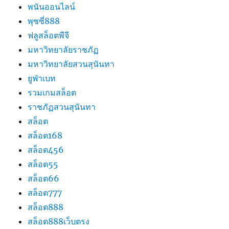
พนันออนไลน์
พุซซี่888
ฟลูสล็อตพีจี
มหาวิทยาลัยราชภัฏ
มหาวิทยาลัยสวนสุนันทา
ยูฟ่าเบท
รวมเกมสล็อต
ราชภัฏสวนสุนันทา
สล็อต
สล็อต168
สล็อต456
สล็อต55
สล็อต66
สล็อต777
สล็อต888
สล็อต888เว็บตรง