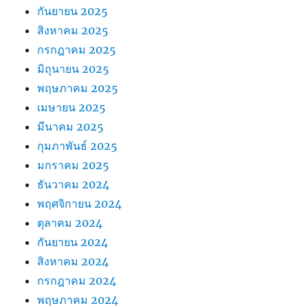
กันยายน 2025
สิงหาคม 2025
กรกฎาคม 2025
มิถุนายน 2025
พฤษภาคม 2025
เมษายน 2025
มีนาคม 2025
กุมภาพันธ์ 2025
มกราคม 2025
ธันวาคม 2024
พฤศจิกายน 2024
ตุลาคม 2024
กันยายน 2024
สิงหาคม 2024
กรกฎาคม 2024
พฤษภาคม 2024