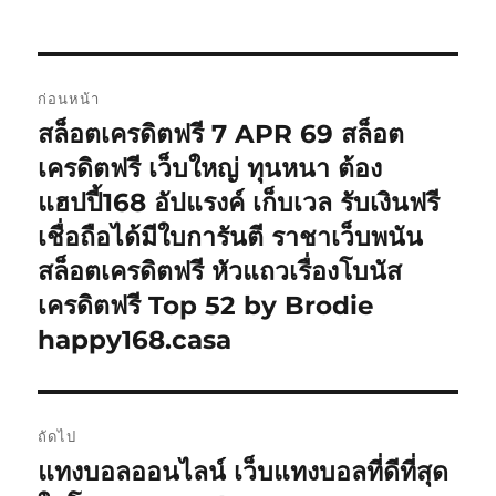
แนะแนว
ก่อนหน้า
เรื่อง
สล็อตเครดิตฟรี 7 APR 69 สล็อต
เรื่อง
ก่อน
เครดิตฟรี เว็บใหญ่ ทุนหนา ต้อง
หน้า:
แฮปปี้168 อัปแรงค์ เก็บเวล รับเงินฟรี
เชื่อถือได้มีใบการันตี ราชาเว็บพนัน
สล็อตเครดิตฟรี หัวแถวเรื่องโบนัส
เครดิตฟรี Top 52 by Brodie
happy168.casa
ถัดไป
แทงบอลออนไลน์ เว็บแทงบอลที่ดีที่สุด
เรื่อง