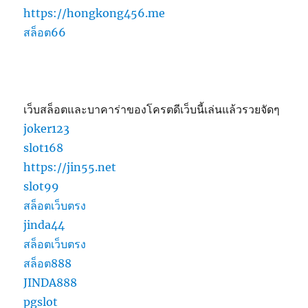
https://hongkong456.me
สล็อต66
เว็บสล็อตและบาคาร่าของโครตดีเว็บนี้เล่นแล้วรวยจัดๆ
joker123
slot168
https://jin55.net
slot99
สล็อตเว็บตรง
jinda44
สล็อตเว็บตรง
สล็อต888
JINDA888
pgslot