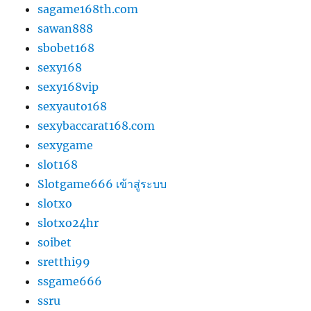
sagame168th.com
sawan888
sbobet168
sexy168
sexy168vip
sexyauto168
sexybaccarat168.com
sexygame
slot168
Slotgame666 เข้าสู่ระบบ
slotxo
slotxo24hr
soibet
sretthi99
ssgame666
ssru