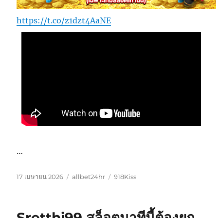
https://t.co/z1dzt4AaNE
…
เขียน
หมวด
ป้าย
17 เมษายน 2026
allbet24hr
918Kiss
เมื่อ
หมู่
กำกับ
Sretthi99 สล็อตนาทีนี้ต้องยก