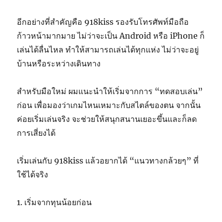
อีกอย่างที่สำคัญคือ 918kiss รองรับโทรศัพท์มือถือ
ก้าวหน้ามากมาย ไม่ว่าจะเป็น Android หรือ iPhone ก็
เล่นได้ลื่นไหล ทำให้สามารถเล่นได้ทุกแห่ง ไม่ว่าจะอยู่
บ้านหรือระหว่างเดินทาง
สำหรับมือใหม่ ผมแนะนำให้เริ่มจากการ “ทดสอบเล่น”
ก่อน เพื่อมองว่าเกมไหนเหมาะกับสไตล์ของตน จากนั้น
ค่อยเริ่มเล่นจริง จะช่วยให้สนุกสนานเยอะขึ้นและก็ลด
การเสี่ยงได้
เริ่มเล่นกับ 918kiss แล้วอยากได้ “แนวทางกล้วยๆ” ที่
ใช้ได้จริง
1. เริ่มจากทุนน้อยก่อน