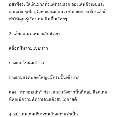
อย่าพึ่งจะใส่เงินมากตั้งแต่ตอนแรก ลองเล่นด้วยงบประ
มาณเล็กๆเพื่อดูจังหวะเกมก่อนจะช่วยลดการเสี่ยงแล้วก็
ทำให้คุณรู้เรื่องเกมเพิ่มขึ้นเรื่อยๆ
2. เลือกเกมที่เหมาะกับตัวเอง
สล็อตมีหลายแบบมาก
บางเกมโบนัสเข้าไว
บางเกมแจ็คพอตใหญ่แม้กระนั้นเข้ายาก
ลอง “ทดสอบเล่น” ก่อน และหลังจากนั้นก็ค่อยเลือกเกม
ที่คุณมีความคิดว่าเล่นแล้วสบโอกาสดี
3. อย่าเล่นเกมเดิมนานเกินความจำเป็น