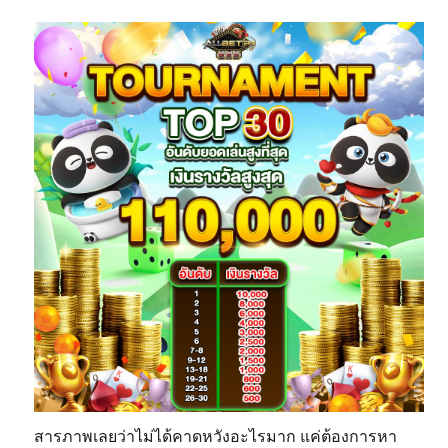
สารภาพเลยว่าไม่ได้คาดหวังอะไรมาก แค่ต้องการหา