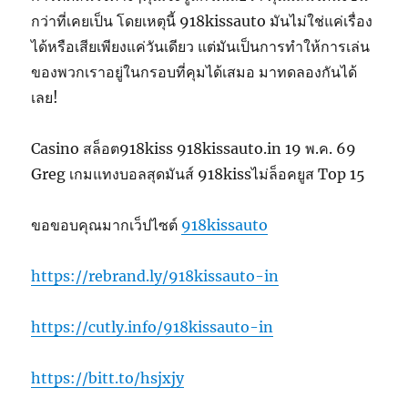
กว่าที่เคยเป็น โดยเหตุนี้ 918kissauto มันไม่ใช่แค่เรื่อง
ได้หรือเสียเพียงแค่วันเดียว แต่มันเป็นการทำให้การเล่น
ของพวกเราอยู่ในกรอบที่คุมได้เสมอ มาทดลองกันได้
เลย!
Casino สล็อต918kiss 918kissauto.in 19 พ.ค. 69
Greg เกมแทงบอลสุดมันส์ 918kissไม่ล็อคยูส Top 15
ขอขอบคุณมากเว็ปไซต์
918kissauto
https://rebrand.ly/918kissauto-in
https://cutly.info/918kissauto-in
https://bitt.to/hsjxjy