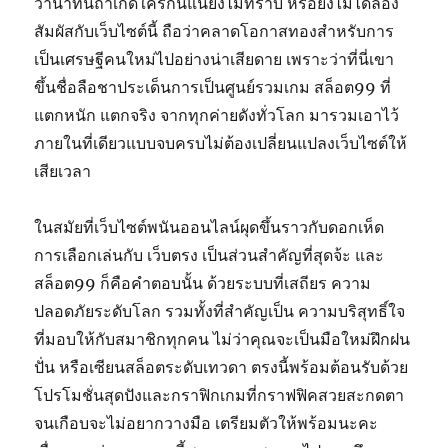
ว่านาทีนี้ถ้าเกิดใครกันแน่ยังไม่ทราบ หรือยังไม่ได้ลอง
สัมผัสกับเว็บไซต์นี้ ถือว่าคลาดโอกาสทองสำหรับการ
เป็นเศรษฐีคนใหม่ไปอย่างน่าเสียดาย เพราะว่าที่นี่เขา
ขึ้นชื่อลือชาประเด็นการเป็นศูนย์รวมเกม สล็อต99 ที่
แตกหนัก แตกจริง จากทุกค่ายดังทั่วโลก มารวมเอาไว้
ภายในที่เดียวแบบจบครบไม่ต้องเปลี่ยนแปลงเว็บไซต์ให้
เสียเวลา
ในสมัยที่เว็บไซต์พนันออนไลน์ผุดขึ้นราวกับดอกเห็ด
การเลือกเล่นกับ เว็บตรง เป็นส่วนสำคัญที่สุดจ้ะ และ
สล็อต99 ก็คือคำตอบนั้น ด้วยระบบที่เสถียร ความ
ปลอดภัยระดับโลก รวมทั้งที่สำคัญเป็น ความบริสุทธิ์ใจ
ที่มอบให้กับสมาชิกทุกคน ไม่ว่าคุณจะเป็นมือใหม่ฝึกฝน
ปั่น หรือเซียนสล็อตระดับเทวดา ตรงนี้พร้อมต้อนรับด้วย
โปรโมชั่นสุดปังและกราฟิกเกมที่กราฟฟิคสวยสะกดตา
จนเกือบจะไม่อยากวางมือ เตรียมตัวให้พร้อมนะคะ