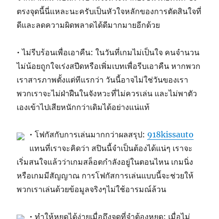
ตรงจุดนี้นี่แหละนะครับเป็นหัวใจหลักของการตัดสินใจที่
ดีและลดความผิดพลาดได้ดีมากมายอีกด้วย
• ไม่รีบร้อนเพื่อเอาคืน: ในวันที่เกมไม่เป็นใจ คนจำนวน
ไม่น้อยถูกใจเร่งสปีดหรือเพิ่มเบทเพื่อรีบเอาคืน หากพวก
เราสารภาพตั้งแต่ทีแรกว่า วันนี้อาจไม่ใช่วันของเรา
พวกเราจะไม่ฝ่าฝืนในจังหวะที่ไม่ควรเล่น และไม่พาตัว
เองเข้าไปเสียหนักกว่าเดิมได้อย่างแน่แท้
• โฟกัสกับการเล่นมากกว่าผลสรุป:
918kissauto
แทนที่เราจะคิดว่า สปินนี้จำเป็นต้องได้แน่ๆ เราจะ
เริ่มสนใจแล้วว่าเกมสล็อตกำลังอยู่ในตอนไหน เกมนิ่ง
หรือเกมมีสัญญาณ การโฟกัสการเล่นแบบนี้จะช่วยให้
พวกเราเล่นด้วยข้อมูลจริงๆไม่ใช้อารมณ์ล้วน
• ทำให้หยุดได้ง่ายเมื่อถึงจุดที่จำต้องหยุด: เมื่อไม่