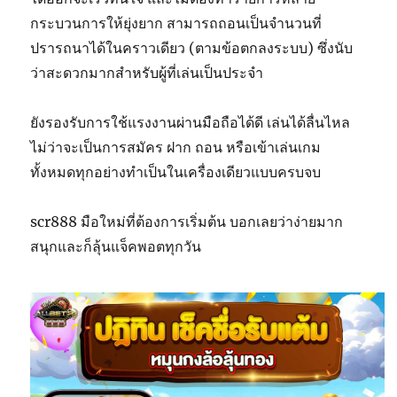
กระบวนการให้ยุ่งยาก สามารถถอนเป็นจำนวนที่
ปรารถนาได้ในคราวเดียว (ตามข้อตกลงระบบ) ซึ่งนับ
ว่าสะดวกมากสำหรับผู้ที่เล่นเป็นประจำ
ยังรองรับการใช้แรงงานผ่านมือถือได้ดี เล่นได้ลื่นไหล
ไม่ว่าจะเป็นการสมัคร ฝาก ถอน หรือเข้าเล่นเกม
ทั้งหมดทุกอย่างทำเป็นในเครื่องเดียวแบบครบจบ
scr888 มือใหม่ที่ต้องการเริ่มต้น บอกเลยว่าง่ายมาก
สนุกและก็ลุ้นแจ็คพอตทุกวัน