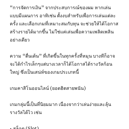
“การจัดการเงิน” จากประสบการณ์ของผม หากเล่น
แบบมีแผนการ อาทิเช่น ตั้งงบสำหรับเพื่อการเล่นแต่ละ
ครั้ง และเลือกเกมที่เหมาะสมกับทุน จะช่วยให้ได้โอกาส
สร้างรายได้มากขึ้น ไม่ใช่แค่เล่นเพื่อความเพลิดเพลิน
อย่างเดียว
ความ “ตื่นเต้น” ที่เกิดขึ้นในทุกครั้งที่หมุน บางทีก็อาจ
จะได้กำไรเล็กๆแต่บางเวลาก็ได้โอกาสได้รางวัลก้อน
ใหญ่ ซึ่งเป็นเสน่ห์ของเกมประเภทนี้
เกมคาสิโนออนไลน์ (ยอดฮิตสายพนัน)
เกมกลุ่มนี้เป็นที่นิยมมาก เนื่องจากว่าเล่นง่ายและลุ้น
รางวัลได้ไว เช่น
• สล็อต (Slot)