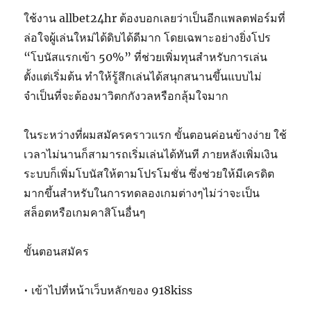
ใช้งาน allbet24hr ต้องบอกเลยว่าเป็นอีกแพลตฟอร์มที่
ล่อใจผู้เล่นใหม่ได้ดิบได้ดีมาก โดยเฉพาะอย่างยิ่งโปร
“โบนัสแรกเข้า 50%” ที่ช่วยเพิ่มทุนสำหรับการเล่น
ตั้งแต่เริ่มต้น ทำให้รู้สึกเล่นได้สนุกสนานขึ้นแบบไม่
จำเป็นที่จะต้องมาวิตกกังวลหรือกลุ้มใจมาก
ในระหว่างที่ผมสมัครคราวแรก ขั้นตอนค่อนข้างง่าย ใช้
เวลาไม่นานก็สามารถเริ่มเล่นได้ทันที ภายหลังเพิ่มเงิน
ระบบก็เพิ่มโบนัสให้ตามโปรโมชั่น ซึ่งช่วยให้มีเครดิต
มากขึ้นสำหรับในการทดลองเกมต่างๆไม่ว่าจะเป็น
สล็อตหรือเกมคาสิโนอื่นๆ
ขั้นตอนสมัคร
• เข้าไปที่หน้าเว็บหลักของ 918kiss