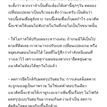
จะตั้งว่า พวกเราจำเป็นที่จะต้องได้เท่านี้ทุกๆวัน ทดลอง
เปลี่ยนแปลงมาเป็นบริเวณจะดีกว่านะครับ เป็นต้นว่า
รอบนี้เล่นเพื่อดูจังหวะ รอบนี้เล่นเพื่อเก็บผลกำไร แนวคิด
นี้จะช่วยให้แผนไม่พังง่ายในวันที่เกมไม่เป็นใจขนาดนั้น
• ให้โอกาสให้ปรับแผนระหว่างเล่น: ถ้าเกมมิได้เป็นไป
ตามที่คิดเลย เราสามารถปรับเบท เปลี่ยนแปลงเกม หรือ
หยุดเล่นตอนไหนก็ได้ โดยที่ไม่รู้สึกว่ากำลังหนีแผนที่
วางเอาไว้ เพราะเหตุว่าแผนของพวกเรายืดหยุ่นตาม
แนวคิดไม่ต้องได้ทุกวันไปแล้ว
• ลดการยึดใกล้กับผลสรุปวันต่อวัน: การเล่นสล็อตควร
จะถูกมองดูเป็นภาพรวม ไม่ใช่แค่คำตอบวันเดียว
แนวคิดนี้จะช่วยให้เราดูระยะยาวเพิ่มขึ้นเรื่อยๆ ไม่โฟกัส
ผลสรุปแบบวันต่อวันมากจนเกินความจำเป็น ลดการ
ตัดสินใจพลาดเจริญขึ้นอีกด้วย