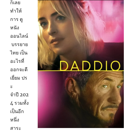
ก็เลย
ทำให้
การ ดู
หนัง
ออนไลน์
บรรยาย
ไทย เป็น
อะไรที่
ออกจะดี
เยี่ยม ปร
ะ
จำปี 202
4 รวมทั้ง
เป็นอีก
หนึ่ง
สาระ