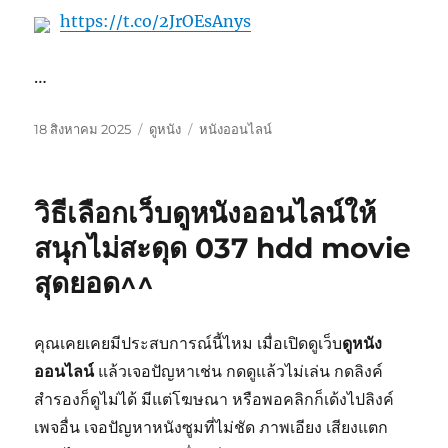
https://t.co/2JrOEsAnys
…
เขียน
หมวด
ป้าย
18 สิงหาคม 2025
ดูหนัง
หนังออนไลน์
เมื่อ
หมู่
กำกับ
วิธีเลือกเว็บดูหนังออนไลน์ให้
สนุกไม่สะดุด 037 hdd movie
สุดยอด^^
คุณเคยเคยมีประสบการณ์นี้ไหม เมื่อเปิดดูเว็บ
ดูหนัง
ออนไลน์
แล้วเจอปัญหาเช่น กดดูแล้วไม่เล่น กดลิงค์
สำรองก็ดูไม่ได้ มีแต่โฆษณา หรือพอคลิกก็เด้งไปลิงค์
เพจอื่น เจอปัญหาหนังซูมที่ไม่ชัด ภาพเอียง เสียงแตก