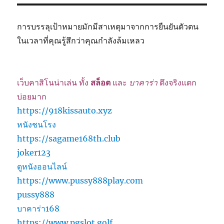
การบรรลุเป้าหมายมักมีสาเหตุมาจากการยืนยันตัวตน
ในเวลาที่คุณรู้สึกว่าคุณกำลังล้มเหลว
เว็บคาสิโนน่าเล่น ทั้ง
สล็อต
และ
บาคาร่า
ตึงจริงแตก
บ่อยมาก
https://918kissauto.xyz
หนังชนโรง
https://sagame168th.club
joker123
ดูหนังออนไลน์
https://www.pussy888play.com
pussy888
บาคาร่า168
https://www.pgslot.golf