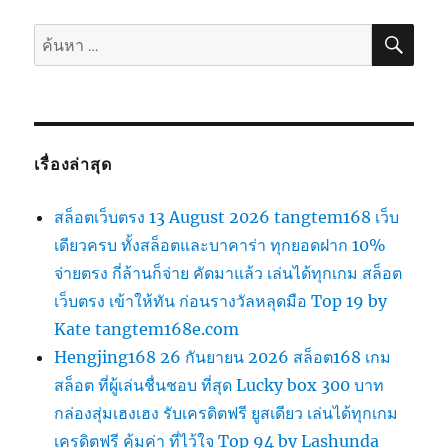
ค้นห
ค้นหา:
เรื่องล่าสุด
สล็อตเว็บตรง 13 August 2026 tangtem168 เว็บ
เดียวครบ ทั้งสล็อตและบาคาร่า ทุกยอดฝาก 10%
จ่ายตรง กี่ล้านก็จ่าย คัดมาแล้ว เล่นได้ทุกเกม สล็อต
เว็บตรง เข้าให้ทัน ก่อนรางวัลหลุดมือ Top 19 by
Kate tangtem168e.com
Hengjing168 26 กันยายน 2026 สล็อต168 เกม
สล็อต ที่ผู้เล่นชื่นชอบ ที่สุด Lucky box 300 บาท
กล่องสุ่มเฮงเฮง รับเครดิตฟรี ยูสเดียว เล่นได้ทุกเกม
เครดิตฟรี คุ้มค่า ที่ไว้ใจ Top 94 by Lashunda