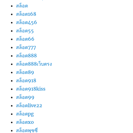
สล็อต
สล็อต168
สล็อต456
สล็อต55
สล็อต66
สล็อต777
สล็อต888
สล็อต888เว็บตรง
สล็อต89
สล็อต918
สล็อต918kiss
สล็อต99
สล็อตlive22
สล็อตpg
สล็อตxo
สล็อตพุซซี่