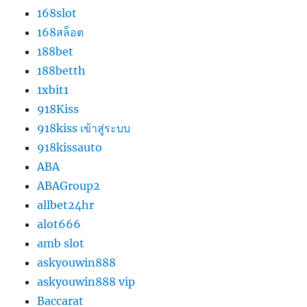
168slot
168สล็อต
188bet
188betth
1xbit1
918Kiss
918kiss เข้าสู่ระบบ
918kissauto
ABA
ABAGroup2
allbet24hr
alot666
amb slot
askyouwin888
askyouwin888 vip
Baccarat