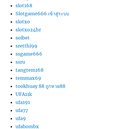
slot168
Slotgame666 เข้าสู่ระบบ
slotxo
slotxo24hr
soibet
sretthi99
ssgame666
ssru
tangtem168
temmax69
tookhuay 88 ถูกหวย88
UFA11k
ufa191
ufa77
ufa9
ufabombx