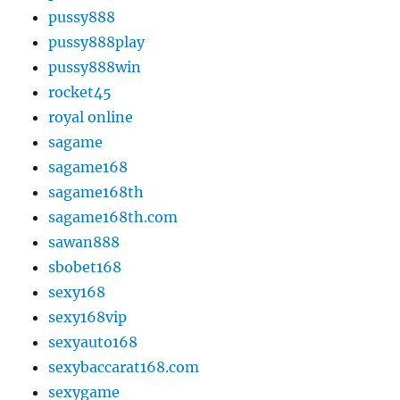
pussy888
pussy888play
pussy888win
rocket45
royal online
sagame
sagame168
sagame168th
sagame168th.com
sawan888
sbobet168
sexy168
sexy168vip
sexyauto168
sexybaccarat168.com
sexygame