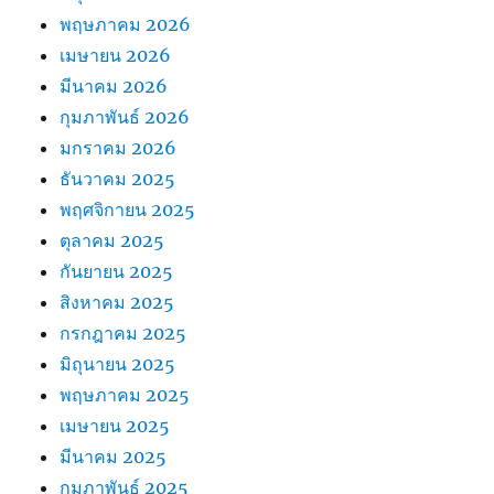
พฤษภาคม 2026
เมษายน 2026
มีนาคม 2026
กุมภาพันธ์ 2026
มกราคม 2026
ธันวาคม 2025
พฤศจิกายน 2025
ตุลาคม 2025
กันยายน 2025
สิงหาคม 2025
กรกฎาคม 2025
มิถุนายน 2025
พฤษภาคม 2025
เมษายน 2025
มีนาคม 2025
กุมภาพันธ์ 2025