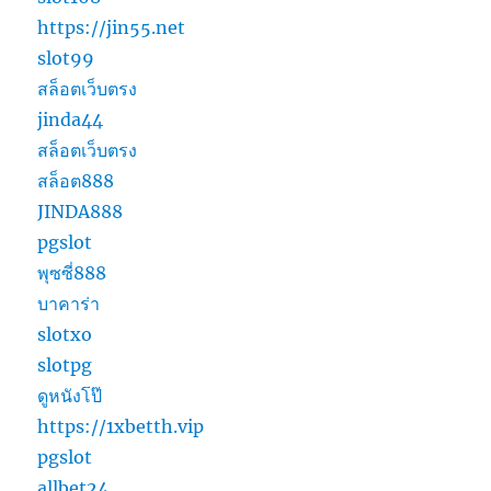
https://jin55.net
slot99
สล็อตเว็บตรง
jinda44
สล็อตเว็บตรง
สล็อต888
JINDA888
pgslot
พุซซี่888
บาคาร่า
slotxo
slotpg
ดูหนังโป๊
https://1xbetth.vip
pgslot
allbet24