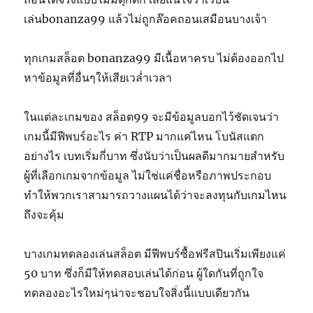
เล่นbonanza99 แล้วไม่ถูกล๊อคถอนเสมือนบางเจ้า
ทุกเกมสล็อต bonanza99 มีเนื้อหาครบ ไม่ต้องออกไป
หาข้อมูลที่อื่นๆให้เสียเวล่ำเวลา
ในแต่ละเกมของ สล็อต99 จะมีข้อมูลบอกไว้ชัดเจนว่า
เกมนี้มีฟีพบร์อะไร ค่า RTP มากแค่ไหน โบนัสแตก
อย่างไร เบทเริ่มกี่บาท ซึ่งนับว่าเป็นผลดีมากมายสำหรับ
ผู้ที่เลือกเกมจากข้อมูล ไม่ใช่แค่ชื่อหรือภาพประกอบ
ทำให้พวกเราสามารถวางแผนได้ว่าจะลงทุนกับเกมไหน
ถึงจะคุ้ม
บางเกมทดลองเล่นสล็อต มีฟีพบร์ซื้อฟรีสปินเริ่มเพียงแค่
50 บาท ซึ่งก็มีให้ทดสอบเล่นได้ก่อน ผู้ใดกันที่ถูกใจ
ทดลองอะไรใหม่ๆน่าจะชอบใจสิ่งนี้แบบเดียวกัน