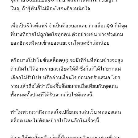
ใหญ่ ถ้ารู้ทันก็ไม่มีอะไรจะต้องหนักใจ
เพื่อเป็นรีวิวที่แฟร์ จำเป็นต้องบอกเลยว่า สล็อต99 ก็มีจุด
ที่บางทีอาจไม่ถูกจิตใจทุกคน ตัวอย่างเช่น บางช่วงเกม
ยอดฮิตจะมีคนเข้าเยอะแยะจนโหลดช้าเล็กน้อย
หรือบางโปรโมชั่นสล็อต99 จะมีเทิร์นที่ค่อนข้างจะสูง
ถ้าเกิดไม่ได้อ่านรายละเอียดให้ดี ซึ่งก็แก้ได้ไม่ยากแค่
เลือกไม่รับโปร หรืออ่านเงื่อนไขก่อนกดรับเสมอ โดย
รวมแล้วถือได้ว่าเรื่องจิ๊บจ๊อยมากเมื่อเทียบกับจุดเด่น
ทั้งหมดทั้งปวงที่ได้รับจากเว็บไซต์แห่งนี้
ทำไมพวกเราถึงตกลงใจเปลี่ยนมาเล่นเว็บ ทดลองเล่น
สล็อต และไม่คิดจะย้ายไปไหนอีกในเร็วๆนี้
ถ้าจะให้พูดสั้นๆคือเว็บนี้มีครบทุกๆสิ่งทุกๆอย่างที่สาย