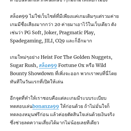
สล็อต99 ไม่ใช่เว็บไซต์ที่มีเพียงแค่เกมเดิมๆแต่รวมค่าย
เกมมีชื่อเสียงมากกว่า 20 ค่ายมาเอาไว้ในเว็บเดียว ดัง
เช่นว่า PG Soft, Joker, Pragmatic Play,
Spadegaming, JILI, CQ9 และก็อีกมาก
เกมใหม่ๆอย่าง Heist For The Golden Nuggets,
Sugar Rush,
สล็อต99
Fortune Ox หรือ Wild
Bounty Showdown ที่เพิ่งจะออก พวกเราพบที่นี่โดย
ทันทีในวันแรกที่เปิดให้เล่น
อีกจุดที่ทำให้เราชอบคือแต่ละเกมมีระบบระเบียบ
ทดสอบเล่น
bonanza99
ให้ก่อนด้วย ถ้าไม่มั่นใจก็
ทดลองหมุนฟรีก่อน แล้วค่อยตัดสินใจเล่นด้วยเงินจริง
ซึ่งช่วยลดความเสี่ยงได้มากไม่น้อยเลยทีเดียว