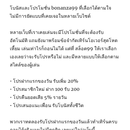
โบนัสและโปรโมชั่น bonanza99 ที่เลือกได้ตามใจ
ไม่มีการยัดแบบที่เคยเจอในหลายเว็บไซต์
หลายเว็บที่เราเคยเล่นจะมีโปรโมชั่นที่จะต้องรับ
อัตโนมัติ แถมยังมาพร้อมข้อจำกัดเทิร์นโอเวอร์สุดโหด
เหี้ยม เล่นเท่าไรก็ถอนไม่ได้ แต่ที่ สล็อต99 ให้เราเลือก
เองเลยว่าจะรับโปรหรือไม่ และมีหลายแบบให้เลือกตาม
สไตล์ของผู้เล่น
• โปรฝากแรกของวัน รับเพิ่ม 20%
• โปรสมาชิกใหม่ ฝาก 100 รับ 200
• โปรคืนยอดเสีย 5% รายวัน
• โปรเสนอแนะเพื่อน รับโบนัสทั้งชีวิต
พวกเราทดลองรับโปรฝากแรกของวันแล้วทำเทิร์นครบ
ถอนได้จริงแบบไม่มีตุกติก เลยแน่ใจว่าเว็บนี้