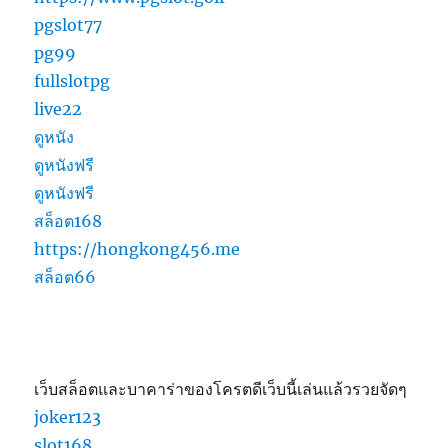
pgslot77
pg99
fullslotpg
live22
ดูหนัง
ดูหนังฟรี
ดูหนังฟรี
สล็อต168
https://hongkong456.me
สล็อต66
เว็บสล็อตและบาคาร่าของโครตดีเว็บนี้เล่นแล้วรวยจัดๆ
joker123
slot168