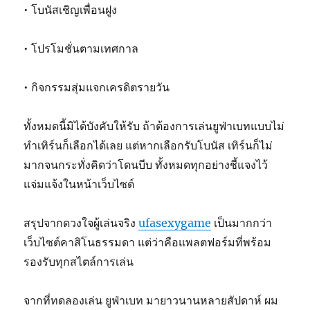
• โบนัสเชิญเพื่อนฝูง
• โปรโมชั่นตามเทศกาล
• กิจกรรมสุ่มแจกเครดิตรายวัน
ทั้งหมดนี้มิได้บังคับให้รับ ถ้าต้องการเล่นยูฟ่าเบทแบบไม่
ทำเทิร์นก็เลือกได้เลย แต่หากเลือกรับโบนัส เทิร์นก็ไม่
มากจนกระทั่งคิดว่าโดนบีบ ทั้งหมดทุกอย่างชี้แจงไว้
แจ่มแจ้งในหน้าเว็บไซต์
สรุปจากดวงใจผู้เล่นจริง
ufasexygame
เป็นมากกว่า
เว็บไซต์คาสิโนธรรมดา แต่ว่าคือแพลตฟอร์มที่พร้อม
รองรับทุกสไตล์การเล่น
จากที่ทดลองเล่น ยูฟ่าเบท มายาวนานหลายสัปดาห์ ผม