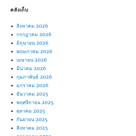
คลังเก็บ
สิงหาคม 2026
กรกฎาคม 2026
มิถุนายน 2026
พฤษภาคม 2026
เมษายน 2026
มีนาคม 2026
กุมภาพันธ์ 2026
มกราคม 2026
ธันวาคม 2025
พฤศจิกายน 2025
ตุลาคม 2025
กันยายน 2025
สิงหาคม 2025