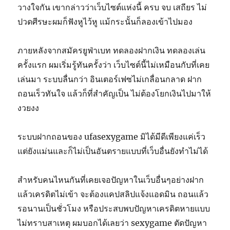
วางใจกัน เขากล่าวว่าเว็บไซต์แห่งนี้ ครบ จบ เสถียร ไม่
ปวดศีรษะผมก็ฟังหูไว้หู แม้กระนั้นก็ลองเข้าไปมอง
ภายหลังจากสมัครยูฟ่าเบท ทดลองฝากเงิน ทดลองเล่น
ครั้งแรก ผมเริ่มรู้ทันครั้งว่า เว็บไซต์นี้ไม่เหมือนกับที่เคย
เล่นมา ระบบลื่นกว่า อินเตอร์เฟซไม่เกลื่อนกลาด ฝาก
ถอนเร็วทันใจ แล้วก็ที่สำคัญเป็น ไม่ต้องโยกเงินไปมาให้
งวยงง
ระบบฝากถอนของ ufasexygame มิได้มีดีเพียงแค่เร็ว
แต่ยังแม่นและก็ไม่เป็นอันตรายแบบที่เว็บอื่นยังทำไม่ได้
สำหรับคนไหนกันที่เคยเจอปัญหาในเว็บอื่นๆอย่างฝาก
แล้วเครดิตไม่เข้า จะต้องแคปสลิปแจ้งแอดมิน ถอนแล้ว
รอนานเป็นชั่วโมง หรือประสบพบปัญหาเครดิตหายแบบ
ไม่ทราบสาเหตุ ผมบอกได้เลยว่า sexygame ตัดปัญหา