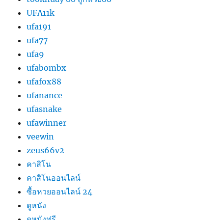
UFA11k
ufa191
ufa77
ufa9
ufabombx
ufafox88
ufanance
ufasnake
ufawinner
veewin
zeus66v2
คาสิโน
คาสิโนออนไลน์
ซื้อหวยออนไลน์ 24
ดูหนัง
ดูหนังฟรี