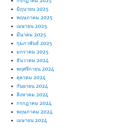
กรกฎาคม 2025
มิถุนายน 2025
พฤษภาคม 2025
เมษายน 2025
มีนาคม 2025
กุมภาพันธ์ 2025
มกราคม 2025
ธันวาคม 2024
พฤศจิกายน 2024
ตุลาคม 2024
กันยายน 2024
สิงหาคม 2024
กรกฎาคม 2024
พฤษภาคม 2024
เมษายน 2024