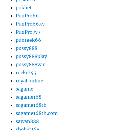
pokbet
PunPro66
PunPro66.tv
PunPro777
puntaek66
pussy888
pussy888play
pussy888win
rocket45
royal online
sagame
sagame168
sagame168th
sagame168th.com
sawan888
sbobet168