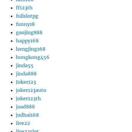
ff123th
fullslotpg
funny18
gaojing888
happy168
hengjing168
hongkong456
jinda55
jinda888
Joker123
joker123auto
joker123th
juad888
judhai168
live22
live22slot