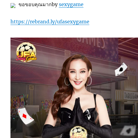
ขอขอบคุณมากby
sexygame
https://rebrand.ly/ufasexygame