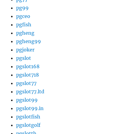
pg99
pgceo
pgfish
pgheng
pgheng99
pgjoker
pgslot
pgslot168
pgslot718
pgslot77
pgslot77.ltd
pgslot99
pgslot99.in
pgslotfish
pgslotgolf
pgslotth