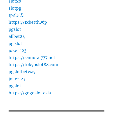
slotxo
slotpg
ดูหนังโป๊
https://1xbetth.vip
pgslot
allbet24
pg slot
joker 123
https://samurai777.net
https://tokyoslot88.com
pgslotbetway
joker123
pgslot
https://gogoslot.asia