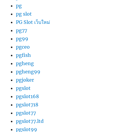
pg
pg slot
PG Slot เว็บใหม่
pg77
pg99
pgceo
pgfish
pgheng
pgheng99
pgjoker
pgslot
pgslot168
pgslot718
pgslot77
pgslot77.ltd
pgslot99