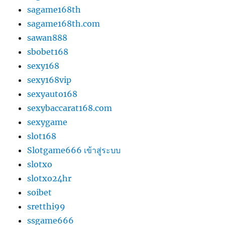
sagame168th
sagame168th.com
sawan888
sbobet168
sexy168
sexy168vip
sexyauto168
sexybaccarat168.com
sexygame
slot168
Slotgame666 เข้าสู่ระบบ
slotxo
slotxo24hr
soibet
sretthi99
ssgame666