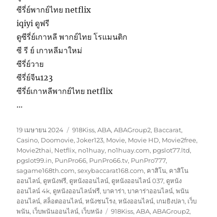
ซีรี่ย์พากย์ไทย netflix
iqiyi ดูฟรี
ดูซีรี่ย์เกาหลี พากย์ไทย โรแมนติก
ซี รี ย์ เกาหลีมาใหม่
ซีรี่ย์วาย
ซีรี่ย์จีน123
ซีรี่ย์เกาหลีพากย์ไทย netflix
…
เขียน
หมวด
19 เมษายน 2024
918Kiss
,
ABA
,
ABAGroup2
,
Baccarat
,
เมื่อ
หมู่
Casino
,
Doomovie
,
Joker123
,
Movie
,
Movie HD
,
Movie2free
,
Movie2thai
,
Netflix
,
no1huay
,
no1huay.com
,
pgslot77.ltd
,
pgslot99.in
,
PunPro66
,
PunPro66.tv
,
PunPro777
,
sagame168th.com
,
sexybaccarat168.com
,
คาสิโน
,
คาสิโน
ออนไลน์
,
ดูหนังฟรี
,
ดูหนังออนไลน์
,
ดูหนังออนไลน์ 037
,
ดูหนัง
ออนไลน์ 4k
,
ดูหนังออนไลน์ฟรี
,
บาคาร่า
,
บาคาร่าออนไลน์
,
พนัน
ออนไลน์
,
สล็อตออนไลน์
,
หนังชนโรง
,
หนังออนไลน์
,
เกมยิงปลา
,
เว็บ
ป้าย
พนัน
,
เว็บพนันออนไลน์
,
เว็บหนัง
918Kiss
,
ABA
,
ABAGroup2
,