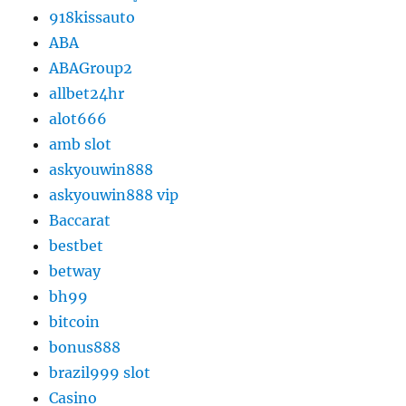
918kissauto
ABA
ABAGroup2
allbet24hr
alot666
amb slot
askyouwin888
askyouwin888 vip
Baccarat
bestbet
betway
bh99
bitcoin
bonus888
brazil999 slot
Casino