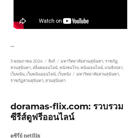
…
เขียน
รูป
หมวด
3 พฤษภาคม 2024
ลิงก์
มหาวิทยาลัยสวนสุนันทา
,
ราชภัฏ
เมื่อ
แบบ
หมู่
สวนสุนันทา
,
สล็อตออนไลน์
,
หนังชนโรง
,
หนังออนไลน์
,
เกมยิงปลา
,
เรื่อง
ป้าย
เว็บพนัน
,
เว็บพนันออนไลน์
,
เว็บหนัง
มหาวิทยาลัยสวนสุนันทา
,
กำกับ
ราชภัฏสวนสุนันทา
,
สวนสุนันทา
doramas-flix.com: รวบรวม
ซีรีส์ดูฟรีออนไลน์
ดูซีรี่ย์ netflix