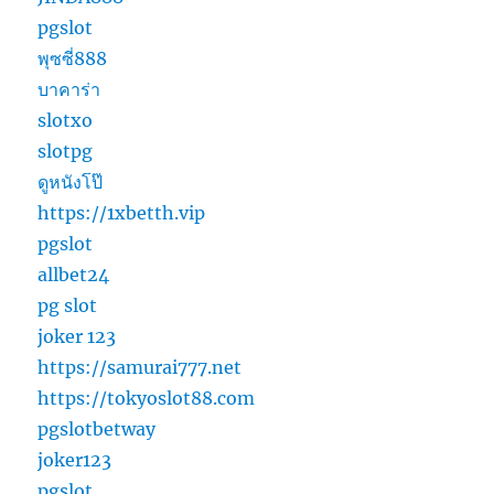
pgslot
พุซซี่888
บาคาร่า
slotxo
slotpg
ดูหนังโป๊
https://1xbetth.vip
pgslot
allbet24
pg slot
joker 123
https://samurai777.net
https://tokyoslot88.com
pgslotbetway
joker123
pgslot