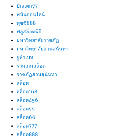
ปั่นแตก77
พนันออนไลน์
พุซซี่888
ฟลูสล็อตพีจี
มหาวิทยาลัยราชภัฏ
มหาวิทยาลัยสวนสุนันทา
ยูฟ่าเบท
รวมเกมสล็อต
ราชภัฏสวนสุนันทา
สล็อต
สล็อต168
สล็อต456
สล็อต55
สล็อต66
สล็อต777
สล็อต888