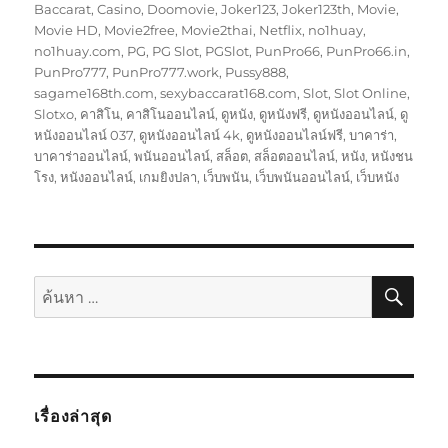
กำกับ
Baccarat
,
Casino
,
Doomovie
,
Joker123
,
Joker123th
,
Movie
,
Movie HD
,
Movie2free
,
Movie2thai
,
Netflix
,
no1huay
,
no1huay.com
,
PG
,
PG Slot
,
PGSlot
,
PunPro66
,
PunPro66.in
,
PunPro777
,
PunPro777.work
,
Pussy888
,
sagame168th.com
,
sexybaccarat168.com
,
Slot
,
Slot Online
,
Slotxo
,
คาสิโน
,
คาสิโนออนไลน์
,
ดูหนัง
,
ดูหนังฟรี
,
ดูหนังออนไลน์
,
ดู
หนังออนไลน์ 037
,
ดูหนังออนไลน์ 4k
,
ดูหนังออนไลน์ฟรี
,
บาคาร่า
,
บาคาร่าออนไลน์
,
พนันออนไลน์
,
สล็อต
,
สล็อตออนไลน์
,
หนัง
,
หนังชน
โรง
,
หนังออนไลน์
,
เกมยิงปลา
,
เว็บพนัน
,
เว็บพนันออนไลน์
,
เว็บหนัง
ค้นห
ค้นหา:
เรื่องล่าสุด