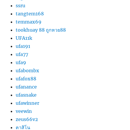
ssru
tangtem168
temmax69
tookhuay 88 ถูกหวย88
UFA11k
ufa191
ufa77
ufa9
ufabombx
ufafox88
ufanance
ufasnake
ufawinner
veewin
zeus66v2
คาสิโน