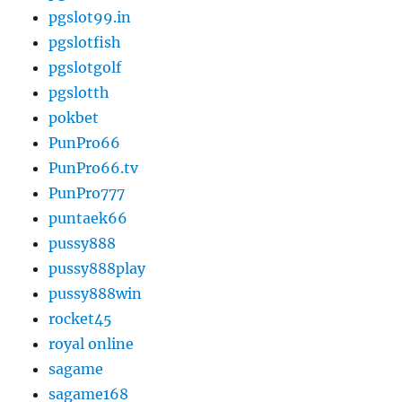
pgslot99.in
pgslotfish
pgslotgolf
pgslotth
pokbet
PunPro66
PunPro66.tv
PunPro777
puntaek66
pussy888
pussy888play
pussy888win
rocket45
royal online
sagame
sagame168