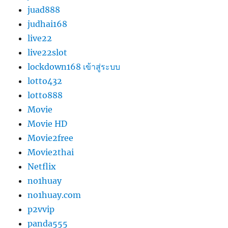
juad888
judhai168
live22
live22slot
lockdown168 เข้าสู่ระบบ
lotto432
lotto888
Movie
Movie HD
Movie2free
Movie2thai
Netflix
no1huay
no1huay.com
p2vvip
panda555