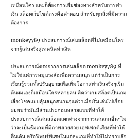
เหมือนใคร และก็ต้องการเพิ่มช่องทางสำหรับการทำ
เงิน สล็อตเว็บไซต์ตรงคือคำตอบ สำหรับทุกสิ่งที่มีความ
ต้องการ
monkey789 ประสบการณ์เล่นสล็อตที่ไม่เหมือนใคร
จากผู้เล่นจริงสู่เทคนิคทำเงิน
ประสบการณ์ตรงจากการเล่นสล็อต monkey789 ที่
ไม่ใช่แค่การหมุนวงล้อเพื่อความสนุก แต่ว่าเป็นการ
เรียนรู้รวมทั้งปรับอุบายเพื่อเพิ่มโอกาสทำเงินจริงๆเริ่ม
ต้นผมเองก็เสมือนใครหลายคน คิดว่าเกมสล็อตเป็นเกม
เสี่ยงโชคแบบลุ้นสนุกสนานๆแต่ว่าเมื่อเริ่มเล่นไปเรื่อย
ผมพบว่ามันมีส่วนประกอบหลายแบบที่ทำให้
ประสบการณ์เล่นสล็อตแตกต่างจากการเล่นเกมอื่นๆไม่
ว่าจะเป็นธีมเกมที่มีภาพสวยสวย เอฟเฟกต์เสียงที่ทำให้
ตื่นเต้น หรือฟีพบร์พิเศษในแต่ละเกมที่ทำให้ไม่ทราบสึก