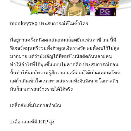
monkey789 ประสบการณ์ที่ไม่ซ้ำใคร
มีอยู่กาลครั้งหนึ่งผมเล่นเกมสล็อตธีมแฟนตาซี เกมนี้มี
ฟีเจอร์หมุนฟรีรวมทั้งตัวคูณเงินรางวัล ผมตั้งงบไว้ไม่สูง
มากมาย แต่ว่าบังเอิญได้ฟีพบร์โบนัสติดกันหลายหน
ทำให้กำไรที่ได้พุ่งขึ้นแบบไม่คาดคิด ประสบการณ์ตอน
นั้นทำให้ผมมีความรู้สึกว่าเกมสล็อตมิได้เป็นแค่เกมโชค
แต่ถ้าเกิดเข้าใจแนวทางเล่นรวมทั้งจับจังหวะโอกาสดีๆ
มันก็สามารถสร้างรายได้ได้จริง
เคล็ดลับเพิ่มโอกาสทำเงิน
1.เลือกเกมที่มี RTP สูง