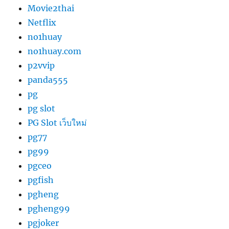
Movie2thai
Netflix
no1huay
no1huay.com
p2vvip
panda555
pg
pg slot
PG Slot เว็บใหม่
pg77
pg99
pgceo
pgfish
pgheng
pgheng99
pgjoker