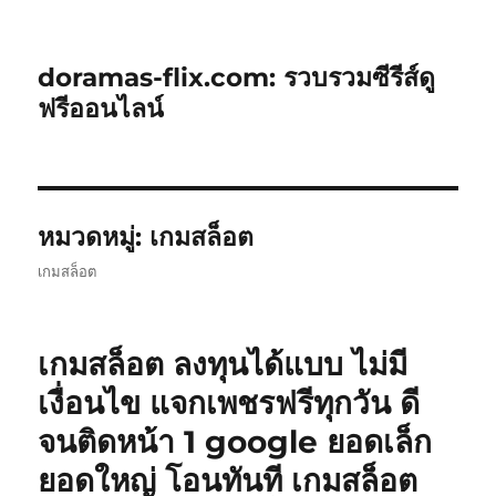
doramas-flix.com: รวบรวมซีรีส์ดู
ฟรีออนไลน์
หมวดหมู่:
เกมสล็อต
เกมสล็อต
เกมสล็อต ลงทุนได้แบบ ไม่มี
เงื่อนไข แจกเพชรฟรีทุกวัน ดี
จนติดหน้า 1 google ยอดเล็ก
ยอดใหญ่ โอนทันที เกมสล็อต