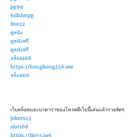
pg99
fullslotpg
live22
ดูหนัง
ดูหนังฟรี
ดูหนังฟรี
สล็อต168
https://hongkong456.me
สล็อต66
เว็บสล็อตและบาคาร่าของโครตดีเว็บนี้เล่นแล้วรวยจัดๆ
joker123
slot168
https://jin55.net