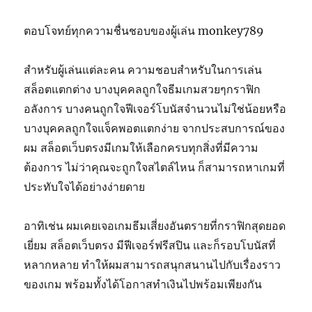
ตอบโจทย์ทุกความชื่นชอบของผู้เล่น monkey789
สำหรับผู้เล่นแต่ละคน ความชอบสำหรับในการเล่น
สล็อตแตกต่าง บางบุคคลถูกใจธีมเกมสวยๆกราฟิก
อลังการ บางคนถูกใจฟีเจอร์โบนัสจำนวนไม่ใช่น้อยหรือ
บางบุคคลถูกใจแจ็คพอตแตกง่าย จากประสบการณ์ของ
ผม สล็อตเว็บตรงมีเกมให้เลือกครบทุกสิ่งที่มีความ
ต้องการ ไม่ว่าคุณจะถูกใจสไตล์ไหน ก็สามารถหาเกมที่
ประทับใจได้อย่างง่ายดาย
อาทิเช่น ผมเคยเจอเกมธีมเสี่ยงอันตรายที่กราฟิกสุดยอด
เยี่ยม สล็อตเว็บตรง มีฟีเจอร์ฟรีสปิน และก็รอบโบนัสที่
หลากหลาย ทำให้ผมสามารถสนุกสนานไปกับเรื่องราว
ของเกม พร้อมทั้งได้โอกาสทำเงินไปพร้อมเพียงกัน