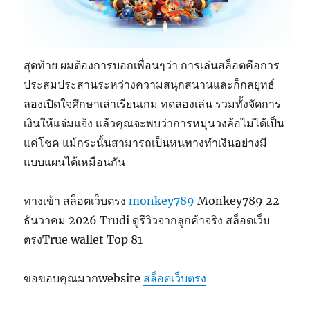
สุดท้าย ผมต้องการบอกเพื่อนๆว่า การเล่นสล็อตคือการ
ประสมประสานระหว่างความสนุกสนานและก็กลยุทธ์
ลองเปิดใจศึกษาเล่าเรียนเกม ทดลองเล่น รวมทั้งจัดการ
เงินให้แจ่มแจ้ง แล้วคุณจะพบว่าการหมุนวงล้อไม่ได้เป็น
แค่โชค แม้กระนั้นสามารถเป็นหนทางทำเงินอย่างมี
แบบแผนได้เหมือนกัน
ทางเข้า สล็อตเว็บตรง
monkey789
Monkey789 22
ธันวาคม 2026 Trudi ดูรีวิวจากลูกค้าจริง สล็อตเว็บ
ตรงTrue wallet Top 81
ขอขอบคุณมากwebsite
สล็อตเว็บตรง