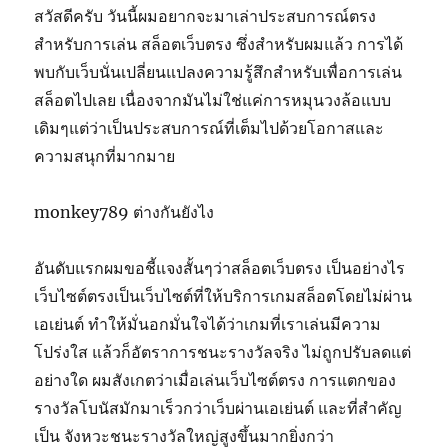
สวัสดีครับ วันนี้ผมอยากจะมาเล่าประสบการณ์ตรง
สำหรับการเล่น สล็อตเว็บตรง ซึ่งสำหรับผมแล้ว การได้
พบกับเว็บนั่นเปลี่ยนแปลงความรู้สึกสำหรับเพื่อการเล่น
สล็อตไปเลย เนื่องจากมันไม่ใช่แค่การหมุนวงล้อแบบ
เดิมๆแต่ว่าเป็นประสบการณ์ที่เต็มไปด้วยโอกาสและ
ความสนุกที่มากมาย
monkey789 ต่างกันยังไง
อันดับแรกผมขอชี้แจงสั้นๆว่าสล็อตเว็บตรง เป็นอย่างไร
เว็บไซต์ตรงเป็นเว็บไซต์ที่ให้บริการเกมสล็อตโดยไม่ผ่าน
เอเย่นต์ ทำให้มั่นอกมั่นใจได้ว่าเกมที่เราเล่นมีความ
โปร่งใส แล้วก็อัตราการชนะรางวัลจริง ไม่ถูกปรับลดแต่
อย่างใด ผมสังเกตว่าเมื่อเล่นเว็บไซต์ตรง การแตกของ
รางวัลโบนัสมักมาเร็วกว่าเว็บผ่านเอเย่นต์ และที่สำคัญ
เป็น จังหวะชนะรางวัลใหญ่สูงขึ้นมากยิ่งกว่า