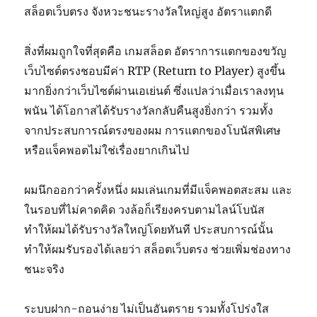
สล็อตเว็บตรง จังหวะชนะรางวัลใหญ่สูง อัตราแตกดี
สิ่งที่ผมถูกใจที่สุดคือ เกมสล็อต อัตราการแตกของขวัญ
เว็บไซต์ตรงชอบมีค่า RTP (Return to Player) สูงขึ้น
มากยิ่งกว่าเว็บไซต์ผ่านเอเย่นต์ ซึ่งแปลว่าเมื่อเราลงทุน
พนัน ได้โอกาสได้รับรางวัลกลับคืนสูงยิ่งกว่า รวมทั้ง
จากประสบการณ์ตรงของผม การแตกของโบนัสพิเศษ
หรือแจ็คพอตไม่ใช่เรื่องยากเกินไป
ผมนึกออกว่าครั้งหนึ่ง ผมเล่นเกมที่มีแจ็คพอตสะสม และ
ในรอบที่ไม่คาดคิด วงล้อก็เรียงครบตามไลน์โบนัส
ทำให้ผมได้รับรางวัลใหญ่โดยทันที ประสบการณ์นั้น
ทำให้ผมรับรองได้เลยว่า สล็อตเว็บตรง ช่วยเพิ่มช่องทาง
ชนะจริง
ระบบฝาก-ถอนง่าย ไม่เป็นอันตราย รวมทั้งโปร่งใส