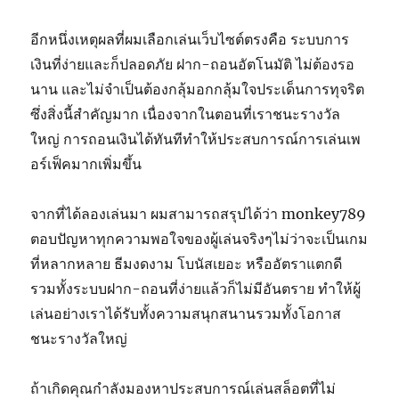
อีกหนึ่งเหตุผลที่ผมเลือกเล่นเว็บไซต์ตรงคือ ระบบการ
เงินที่ง่ายและก็ปลอดภัย ฝาก-ถอนอัตโนมัติ ไม่ต้องรอ
นาน และไม่จำเป็นต้องกลุ้มอกกลุ้มใจประเด็นการทุจริต
ซึ่งสิ่งนี้สำคัญมาก เนื่องจากในตอนที่เราชนะรางวัล
ใหญ่ การถอนเงินได้ทันทีทำให้ประสบการณ์การเล่นเพ
อร์เฟ็คมากเพิ่มขึ้น
จากที่ได้ลองเล่นมา ผมสามารถสรุปได้ว่า monkey789
ตอบปัญหาทุกความพอใจของผู้เล่นจริงๆไม่ว่าจะเป็นเกม
ที่หลากหลาย ธีมงดงาม โบนัสเยอะ หรืออัตราแตกดี
รวมทั้งระบบฝาก-ถอนที่ง่ายแล้วก็ไม่มีอันตราย ทำให้ผู้
เล่นอย่างเราได้รับทั้งความสนุกสนานรวมทั้งโอกาส
ชนะรางวัลใหญ่
ถ้าเกิดคุณกำลังมองหาประสบการณ์เล่นสล็อตที่ไม่