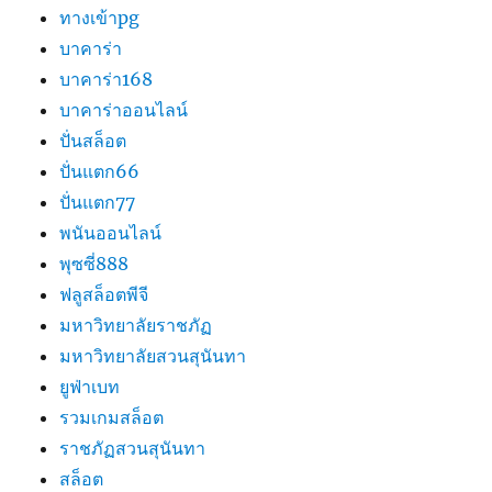
ทางเข้าpg
บาคาร่า
บาคาร่า168
บาคาร่าออนไลน์
ปั่นสล็อต
ปั่นแตก66
ปั่นแตก77
พนันออนไลน์
พุซซี่888
ฟลูสล็อตพีจี
มหาวิทยาลัยราชภัฏ
มหาวิทยาลัยสวนสุนันทา
ยูฟ่าเบท
รวมเกมสล็อต
ราชภัฏสวนสุนันทา
สล็อต