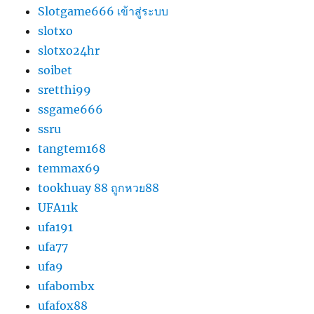
Slotgame666 เข้าสู่ระบบ
slotxo
slotxo24hr
soibet
sretthi99
ssgame666
ssru
tangtem168
temmax69
tookhuay 88 ถูกหวย88
UFA11k
ufa191
ufa77
ufa9
ufabombx
ufafox88