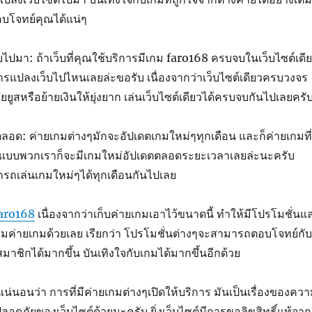
อบโจทย์คุณได้แน่ๆ
ว็บไปมา: ถ้าเว็บที่คุณใช้บริการมีเกม faro168 ครบจบในเว็บไซต์เดี
ารแปลงเว็บไปไหนเลยล่ะขอรับ เนื่องจากว่าเว็บไซต์เดียวครบวงจร
ายยูสหรือย้ายเงินให้ยุ่งยาก เล่นเว็บไซต์เดียวได้ครบจบกันไปเลยครั
ตลอด: ค่ายเกมต่างๆมักจะอัปเดตเกมใหม่ๆทุกเดือน และก็ค่ายเกมที่
ยแบบพวกเราก็จะมีเกมใหม่อัปเดตตลอดระยะเวลาเลยล่ะนะครับ
มารถเล่นเกมใหม่ๆได้ทุกเดือนกันไปเลย
aro168
เนื่องจากว่าเก็บค่ายเกมเอาไว้ขนาดนี้ ทำให้มีโปรโมชั่นแ
ามค่ายเกมด้วยเลย เรียกว่า โปรโมชั่นต่างๆจะสามารถตอบโจทย์กับ
ชิกได้มากขึ้น บันเทิงใจกับเกมได้มากขึ้นอีกด้วย
 แน่นอนว่า การที่มีค่ายเกมต่างๆเปิดให้บริการ มันเป็นเรื่องของคว
อดภัยของเว็บไซต์ด้วยนะครับ ยิ่งเว็บไซต์มีการขอลิขสิทธิ์แท้จาก