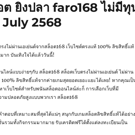
ต ยิงปลา faro168 ไม่มีทุ
4 July 2568
ตรงไม่ผ่านเอเย่นต์จากสล็อต168 เว็บไซต์ตรงแท้ 100% ลิขสิทธิ์แท้
ก บันเทิงใจได้แล้ววันนี้!
อนไลน์แบบง่ายๆกับ สล็อต168 สล็อตเว็บตรงไม่ผ่านเอเย่นต์ ไม่ผ่าน
้ 100% ลิขสิทธิ์แท้จากค่ายเกมสุดยอดเยอะแยะได้เลย! หากคุณเป็
หาเว็บไซต์สำหรับพนันสล็อตออนไลน์ล่ะก็ การเลือกเว็บที่มี
วามปลอดภัยสูงแบบพวกเรา สล็อต168
ตอบที่เหมาะสมที่สุดได้แน่ๆ สนุกกับเกมสล็อตลิขสิทธิ์แท้ได้อย่าง
่นรวมทั้งกิจกรรมมากมาย รับเครดิตฟรีได้ตั้งแต่ลงทะเบียนเป็น