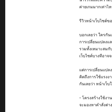
ค่ายเกมมากเท่าไหร่
รีวิวหน้าเว็บไซต์ข
บอกเลยว่า ใครกันแ
การเปลี่ยนแปลงแล
รวมทั้งเหมาะสมกั
เว็บไซต์บางทีอาจจะ
แต่การเปลี่ยนแปลงใ
คิดถึงการใช้แรงงาน
กันเลยว่า หน้าเว็บ
• โครงสร้างใช้งาน
จะมองหาคำสั่งต่างๆไ