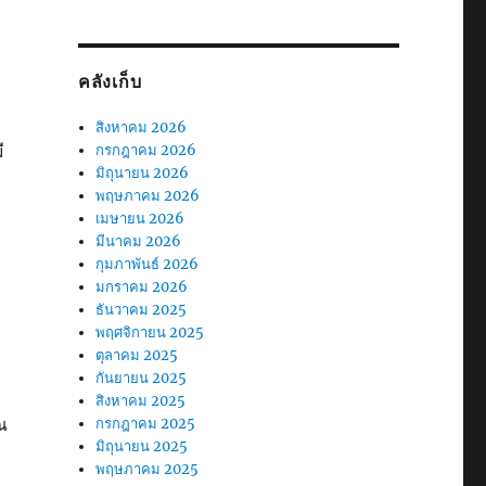
คลังเก็บ
สิงหาคม 2026
ี
กรกฎาคม 2026
มิถุนายน 2026
พฤษภาคม 2026
เมษายน 2026
มีนาคม 2026
กุมภาพันธ์ 2026
มกราคม 2026
ธันวาคม 2025
พฤศจิกายน 2025
ตุลาคม 2025
กันยายน 2025
สิงหาคม 2025
ณ
กรกฎาคม 2025
มิถุนายน 2025
พฤษภาคม 2025