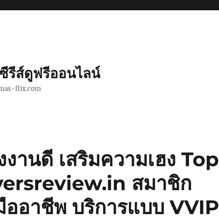
รีส์ดูฟรีออนไลน์
ramas-flix.com
ังงานดี เสริมความเฮง To
ersreview.in สมาชิก
มืออาชีพ บริการแบบ VVI