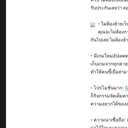
รับประกันเลยว่า ต
• ไม่ต้องย้ายเ
คุณจะไม่ต้องก
กันไปเลย ไม่ต้องย้
• มีเกมใหม่อัปเดต
เก็บเกมจากทุกค่า
ทำให้คนขี้เบื่อสา
• โปรโมชั่นมาก:
f
ก็กิจกรรมจัดเต็มต
ความอยากได้ของสมา
• ความน่าเชื่อถือ:
น่าไว้ใจและความปล