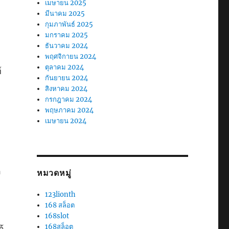
เมษายน 2025
ๆ
มีนาคม 2025
กุมภาพันธ์ 2025
มกราคม 2025
ธันวาคม 2024
พฤศจิกายน 2024
ตุลาคม 2024
์
กันยายน 2024
สิงหาคม 2024
กรกฎาคม 2024
พฤษภาคม 2024
เมษายน 2024
ำ
อ
หมวดหมู่
123lionth
168 สล็อต
168slot
168สล็อต
้