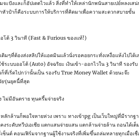
จะปังและก็อัปเดตไวแล้ว สิ่งที่ทำให้เหล่านักพนันสายเปย์หลงเสน่ห
กหัวปำก็คือระบบการให้บริการที่คิดมาเพื่อความสะดวกสบายขั้น
โต้ 3 วินาที (Fast & Furious ของแท้!)
ิมๆที่ต้องส่งสลิปให้แอดมินแล้วนั่งรอคอยกระทั่งเหงื่อแห้งไปได้เ
ใช้ระบบออโต้ (Auto) อัจฉริยะ เงินเข้า-ออกไวใน 3 วินาที รองรับ
วก็ที่เริ่ดไปกว่านั้นเป็น รองรับ True Money Wallet ด้วยนะจ๊ะ
่นยุคนี้ที่สุด
ง ไม่มีอันตราย ทุนครึ้มจ่ายจริง
อหลักล้านก็พอใจหายห่วง เพราะ ทางเข้าpg เป็นเว็บใหญ่ที่มีรากฐ
นคงระดับทวีปเอเชีย แตกแสนจ่ายแสน แตกล้านจ่ายล้าน ถอนได้เต็
ซ็นต์ คอนเฟิร์มจากฐานผู้ใช้งานจริงที่เพิ่มขึ้นถล่มทลายทุกเมื่อเชื่