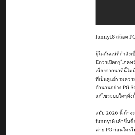
funny18 สล็อต PG ล
ผู้ใดกันแน่ที่กำลั
นึกว่าเปิดกรุโภคท
เนื่องจากนาทีนี้ไม
ที่เป็นศูนย์รวมคว
ตำนานอย่าง PG Sof
แก้ไขระบบใดๆทั้งนั
สมัย 2026 นี้ ถ้าจ
funny18 เค้าขึ้นชื
ค่าย PG ก่อนใครใน