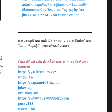
2026 รวมทุกเรื่องที่ควรรู้ก่อนเล่น พร้อมเทคนิค
เลือกเกมยอดนิยม ใหม่ล่าสุด Top 94 by Ina
jin888.asia 22 AUG 69 casino online
การบรรลุเป้าหมายมักมีสาเหตุมาจากการยืนยันตัวตน
ง
ในเวลาที่คุณรู้สึกว่าคุณกำลังล้มเหลว
ๆ
น์
เว็บคาสิโนน่าเล่น ทั้ง
สล็อต
และ
บาคาร่า
ตึงจริงแตก
ใน
บ่อยมาก
ง
https://918kissauto.xyz
หนังชนโรง
https://sagame168th.club
joker123
ดูหนังออนไลน์
https://www.pussy888play.com
pussy888
บาคาร่า168