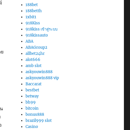
์
188bet
188betth
1xbit1
918Kiss
918kiss เข้าสู่ระบบ
918kissauto
ABA
ABAGroup2
ลย
allbet24hr
alot666
amb slot
askyouwin888
askyouwin888 vip
Baccarat
bestbet
betway
bh99
าน
bitcoin
bonus888
ม
brazil999 slot
อ
Casino