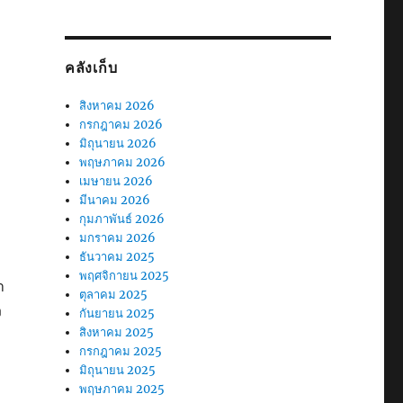
คลังเก็บ
สิงหาคม 2026
กรกฎาคม 2026
มิถุนายน 2026
พฤษภาคม 2026
เมษายน 2026
มีนาคม 2026
กุมภาพันธ์ 2026
มกราคม 2026
ธันวาคม 2025
พฤศจิกายน 2025
ำ
ตุลาคม 2025
ง
กันยายน 2025
สิงหาคม 2025
กรกฎาคม 2025
มิถุนายน 2025
พฤษภาคม 2025