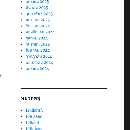
เมษายน 2025
มีนาคม 2025
กุมภาพันธ์ 2025
มกราคม 2025
ธันวาคม 2024
พฤศจิกายน 2024
ตุลาคม 2024
กันยายน 2024
สิงหาคม 2024
กรกฎาคม 2024
พฤษภาคม 2024
เมษายน 2024
ก
หมวดหมู่
123lionth
168 สล็อต
168slot
168สล็อต