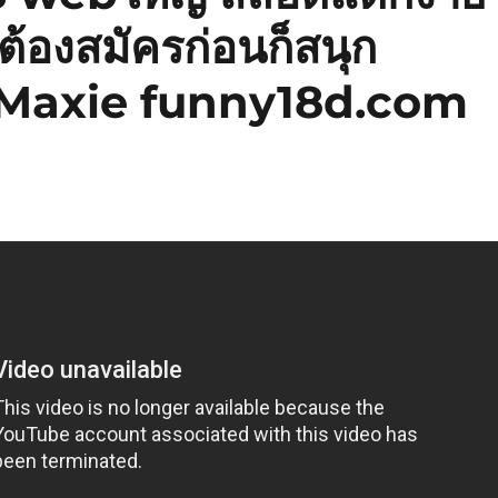
ต้องสมัครก่อนก็สนุก
y Maxie funny18d.com