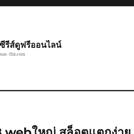
รีส์ดูฟรีออนไลน์
ramas-flix.com
18 webใหญ่ สล็อตแตกง่าย