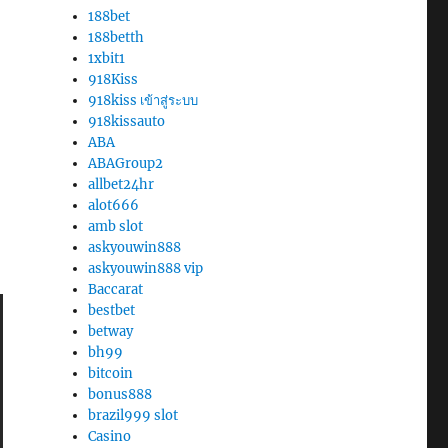
188bet
188betth
1xbit1
918Kiss
918kiss เข้าสู่ระบบ
918kissauto
ABA
ABAGroup2
allbet24hr
alot666
amb slot
askyouwin888
askyouwin888 vip
Baccarat
bestbet
betway
bh99
bitcoin
bonus888
brazil999 slot
Casino