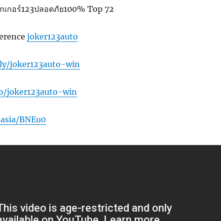
จ๊กเกอร์123ปลอดภัย100% Top 72
erence
joker123auto
.ly/joker123auto-win
nfo/joker123auto-win
l.asia/BNEu0