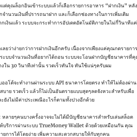
ยงแต่คุณล็อกอินเข้าระบบแล้วก็เลือกรายการอาหาร “ฝากเงิน” หลั
กจำนวนเงินที่ปรารถนาฝาก และก็เลือกช่องทางในการเพิ่มเติม
อฝากเงินแล้ว ระบบจะกระทำการอัปเดตอัตโนมัติภายในไม่กี่วินาทีแค่
เลยว่าง่ายกว่าการฝากเงินอีกครับ เนื่องจากเพียงแค่คุณกดรายกา
ระบบจำนวนเงินที่อยากได้ถอน ระบบจะโอนฝากบัญชีธนาคารที่ค
้างใน 30 วินาทีเท่านั้น รวดเร็วทันใจ ทันใช้แน่ๆครับผม
บบออโต้จะทำงานผ่านระบบ API ธนาคารโดยตรง ทำให้ไม่ต้องผ่าน
 สบาย รวดเร็ว แล้วก็ไม่เป็นอันตรายแบบสุดๆลดจังหวะสำหรับเพื่อ
ละยังไม่มีค่าประเพณีอะไรก็ตามทั้งปวงอีกด้วย
: หลายๆคนบางครั้งอาจจะไม่ได้มีบัญชีธนาคารสำหรับเล่นสล็อต
ดให้บริการผ่านระบบ TrueMoney Wallet ด้วยด้วยเหมือนกัน คุณ
ยการได้โดยง่าย เพิ่มความสะดวกสบายให้กับทุกคน