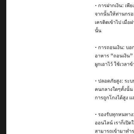
• การฝากเงิน: เพี
จากนั้นให้ท่านกรอ
เครดิตเข้าไป เมื่
นั้น
• การถอนเงิน: บอก
อาหาร “ถอนเงิน” 
ผูกเอาไว้ ใช้เวลาข
• ปลอดภัยสูง: ระ
คนกลางใดๆทั้งนั้น
การถูกโกงได้สูง แ
• รองรับทุกหนทาง
ออนไลน์ เราก็เปิ
สามารถเข้ามาทำรา