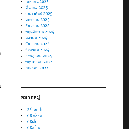
เมษายน 2025
มีนาคม 2025
ร
กุมภาพันธ์ 2025
มกราคม 2025
ธันวาคม 2024
พฤศจิกายน 2024
ตุลาคม 2024
กันยายน 2024
สิงหาคม 2024
พ
กรกฎาคม 2024
พฤษภาคม 2024
เมษายน 2024
บ
หมวดหมู่
123lionth
168 สล็อต
168slot
168สล็อต