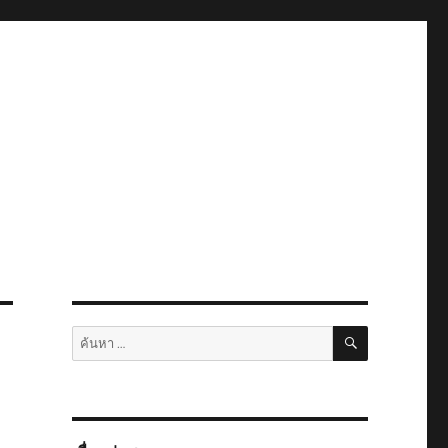
ค้นหา
ค้นหา: