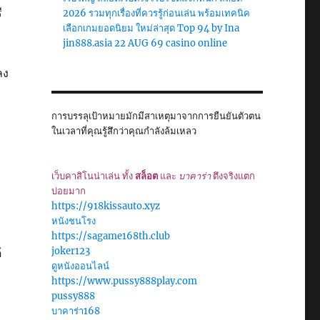
ี
2026 รวมทุกเรื่องที่ควรรู้ก่อนเล่น พร้อมเทคนิค
เลือกเกมยอดนิยม ใหม่ล่าสุด Top 94 by Ina
jin888.asia 22 AUG 69 casino online
ลง
การบรรลุเป้าหมายมักมีสาเหตุมาจากการยืนยันตัวตน
ในเวลาที่คุณรู้สึกว่าคุณกำลังล้มเหลว
เว็บคาสิโนน่าเล่น ทั้ง
สล็อต
และ
บาคาร่า
ตึงจริงแตก
บ่อยมาก
https://918kissauto.xyz
หนังชนโรง
https://sagame168th.club
joker123
้
ดูหนังออนไลน์
https://www.pussy888play.com
pussy888
บาคาร่า168