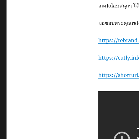
เกมJokerสนุกๆ โ
ขอขอบพระคุณref
https://rebrand
https://cutly.i
https://shortur