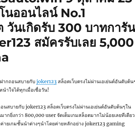
ิโนออนไลน์ No.1
 วันเกิดรับ 300 บาทการั
er123 สมัครรับเลย 5,000
ha
นฝากถอนสบายกับ
joker123
สล็อตเว็บตรงไม่ผ่านเอเย่นต์อันดับต้น
นำใจได้ทุกเมื่อเชื่อวัน!
อนสบายกับ joker123 สล็อตเว็บตรงไม่ผ่านเอเย่นต์อันดับต้นๆใน
้งานมากยิ่งกว่า 800,000 user จัดเต็มเกมสล็อตมากไม่น้อยเลยทีเดียว
กค่ายเกมชั้นนำต่างๆนำโดยค่ายหลักอย่าง joker123 gaming