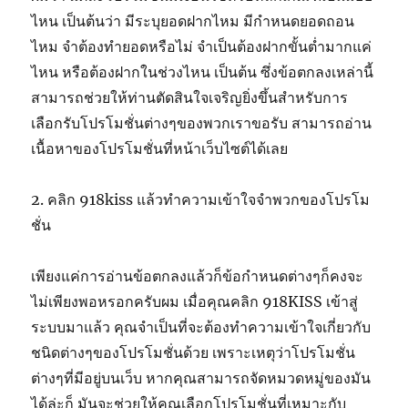
ไหน เป็นต้นว่า มีระบุยอดฝากไหม มีกำหนดยอดถอน
ไหม จำต้องทำยอดหรือไม่ จำเป็นต้องฝากขั้นต่ำมากแค่
ไหน หรือต้องฝากในช่วงไหน เป็นต้น ซึ่งข้อตกลงเหล่านี้
สามารถช่วยให้ท่านตัดสินใจเจริญยิ่งขึ้นสำหรับการ
เลือกรับโปรโมชั่นต่างๆของพวกเราขอรับ สามารถอ่าน
เนื้อหาของโปรโมชั่นที่หน้าเว็บไซต์ได้เลย
2. คลิก 918kiss แล้วทำความเข้าใจจำพวกของโปรโม
ชั่น
เพียงแค่การอ่านข้อตกลงแล้วก็ข้อกำหนดต่างๆก็คงจะ
ไม่เพียงพอหรอกครับผม เมื่อคุณคลิก 918KISS เข้าสู่
ระบบมาแล้ว คุณจำเป็นที่จะต้องทำความเข้าใจเกี่ยวกับ
ชนิดต่างๆของโปรโมชั่นด้วย เพราะเหตุว่าโปรโมชั่น
ต่างๆที่มีอยู่บนเว็บ หากคุณสามารถจัดหมวดหมู่ของมัน
ได้ล่ะก็ มันจะช่วยให้คุณเลือกโปรโมชั่นที่เหมาะกับ