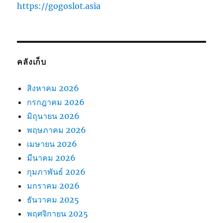
https://gogoslot.asia
คลังเก็บ
สิงหาคม 2026
กรกฎาคม 2026
มิถุนายน 2026
พฤษภาคม 2026
เมษายน 2026
มีนาคม 2026
กุมภาพันธ์ 2026
มกราคม 2026
ธันวาคม 2025
พฤศจิกายน 2025