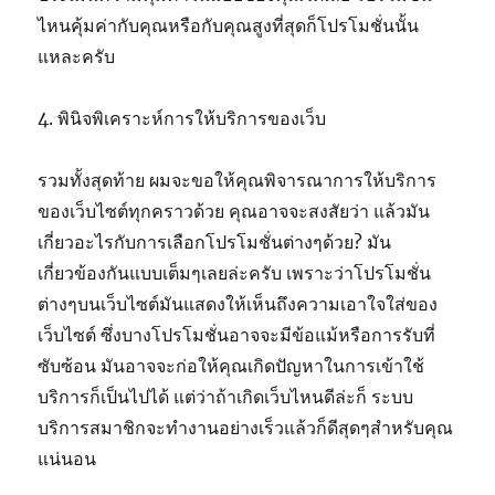
ไหนคุ้มค่ากับคุณหรือกับคุณสูงที่สุดก็โปรโมชั่นนั้น
แหละครับ
4. พินิจพิเคราะห์การให้บริการของเว็บ
รวมทั้งสุดท้าย ผมจะขอให้คุณพิจารณาการให้บริการ
ของเว็บไซต์ทุกคราวด้วย คุณอาจจะสงสัยว่า แล้วมัน
เกี่ยวอะไรกับการเลือกโปรโมชั่นต่างๆด้วย? มัน
เกี่ยวข้องกันแบบเต็มๆเลยล่ะครับ เพราะว่าโปรโมชั่น
ต่างๆบนเว็บไซต์มันแสดงให้เห็นถึงความเอาใจใส่ของ
เว็บไซต์ ซึ่งบางโปรโมชั่นอาจจะมีข้อแม้หรือการรับที่
ซับซ้อน มันอาจจะก่อให้คุณเกิดปัญหาในการเข้าใช้
บริการก็เป็นไปได้ แต่ว่าถ้าเกิดเว็บไหนดีล่ะก็ ระบบ
บริการสมาชิกจะทำงานอย่างเร็วแล้วก็ดีสุดๆสำหรับคุณ
แน่นอน