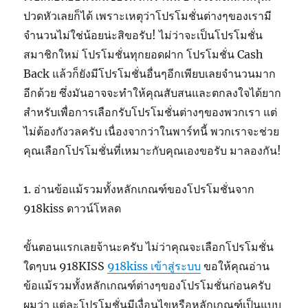
ปวดหัวเลยก็ได้ เพราะเหตุว่าโปรโมชั่นต่างๆของเรามี
จำนวนไม่ใช่น้อยน่ะสิขอรับ! ไม่ว่าจะเป็นโปรโมชั่น
สมาชิกใหม่ โปรโมชั่นทุกยอดฝาก โปรโมชั่น Cash
Back แล้วก็ยังมีโปรโมชั่นอื่นๆอีกเพียบเลยจำนวนมาก
อีกด้วย ซึ่งมันอาจจะทำให้คุณสับสนและตกลงใจได้ยาก
สำหรับเพื่อการเลือกรับโปรโมชั่นต่างๆของพวกเรา แต่
ไม่ต้องกังวลครับ เนื่องจากว่าในพาร์ทนี้ พวกเราจะช่วย
คุณเลือกโปรโมชั่นที่เหมาะกับคุณเองขอรับ มาลองกัน!
1. อ่านข้อแม้รวมทั้งหลักเกณฑ์ของโปรโมชั่นจาก
918kiss ดาวน์โหลด
ขั้นตอนแรกเลยจ้านะครับ ไม่ว่าคุณจะเลือกโปรโมชั่น
ใดๆบน 918KISS
918kiss เข้าสู่ระบบ
ขอให้คุณอ่าน
ข้อแม้รวมทั้งหลักเกณฑ์ต่างๆของโปรโมชั่นก่อนครับ
ผมว่า แต่ละโปรโมชั่นมีเงื่อนไขหรือหลักเกณฑ์เป็นแบบ