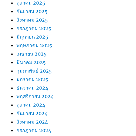
ตุลาคม 2025
กันยายน 2025
สิงหาคม 2025
กรกฎาคม 2025
มิถุนายน 2025
พฤษภาคม 2025
เมษายน 2025
มีนาคม 2025
กุมภาพันธ์ 2025
มกราคม 2025
ธันวาคม 2024
พฤศจิกายน 2024
ตุลาคม 2024
กันยายน 2024
สิงหาคม 2024
กรกฎาคม 2024