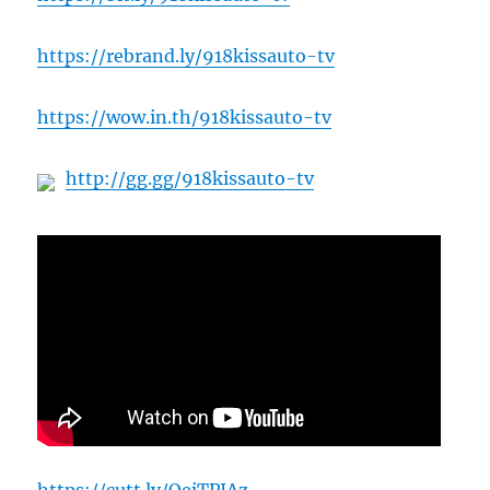
https://rebrand.ly/918kissauto-tv
https://wow.in.th/918kissauto-tv
http://gg.gg/918kissauto-tv