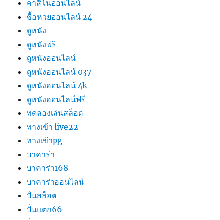
คาสิโนออนไลน์
ซื้อหวยออนไลน์ 24
ดูหนัง
ดูหนังฟรี
ดูหนังออนไลน์
ดูหนังออนไลน์ 037
ดูหนังออนไลน์ 4k
ดูหนังออนไลน์ฟรี
ทดลองเล่นสล็อต
ทางเข้า live22
ทางเข้าpg
บาคาร่า
บาคาร่า168
บาคาร่าออนไลน์
ปั่นสล็อต
ปั่นแตก66