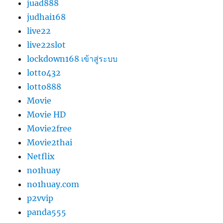
juad888
judhai168
live22
live22slot
lockdown168 เข้าสู่ระบบ
lotto432
lotto888
Movie
Movie HD
Movie2free
Movie2thai
Netflix
no1huay
no1huay.com
p2vvip
panda555