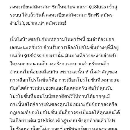
ลงทะเบียนสมัครสมาชิกใหม่กับพวกเรา 918kiss เข้าสู่
ระบบ ได้แล้ววันนี้ ลงทะเบียนสมัครสมาชิกฟรี สมัคร
ง่ายไม่ยุ่งยากแน่ๆ สมัครเลย!
เป็นไงบ้างขอรับกับบทความในพาร์ทนี้ ผมจำต้องบอก
เลยนะนะครับว่า สำหรับการเลือกโปรโมชั่นต่างๆที่มีอยู่
บนเว็บ 918kiss ของเรานั้น มันบางทีอาจจะง่ายสำหรับ
ใครหลายคน แต่ก็บางครั้งอาจจะยากสำหรับคนอีก
จำนวนไม่น้อยเหมือนกัน เพราะฉะนั้น หัวใจสำคัญของ
การเลือกโปรโมชั่นก็คือ การเลือกโปรโมชั่นที่เหมาะสม
กับสไตล์การเล่นของตนเองนี่แหละครับ ต่อให้คุณรับ
โปรโมชั่นที่มอบโบนัสเครดิตฟรีให้ท่านได้มากๆแม้
กระนั้นสไตล์การเล่นของคุณไม่เหมาะกับข้อตกลงหรือ
กฎเกณฑ์ของโปรโมชั่น มันก็อาจจะเป็นผลให้คุณเล่นได้
ไม่ดีอย่างเดิม 918kiss เข้าสู่ระบบ ซึ่งสุดท้ายแล้ว โปร
โมชั่นเหล่านี้จะไม่อาจจะช่วยซัพพอร์ตการเล่นของคุณ