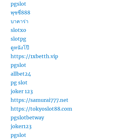
pgslot
พุซซี่888
บาคาร่า
slotxo
slotpg
ดูหนังโป๊
https://1xbetth.vip
pgslot
allbet24
pg slot
joker 123
https://samurai777.net
https://tokyoslot88.com
pgslotbetway
joker123
pgslot