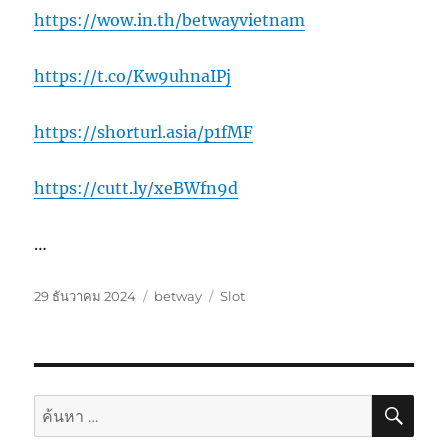
https://wow.in.th/betwayvietnam
https://t.co/Kw9uhnaIPj
https://shorturl.asia/p1fMF
https://cutt.ly/xeBWfn9d
…
เขียน
หมวด
ป้าย
29 ธันวาคม 2024
betway
Slot
เมื่อ
หมู่
กำกับ
ค้นห
ค้นหา: