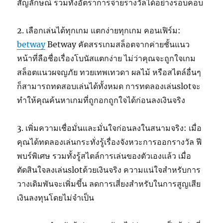
สัญลักษณ์ รวมทั้งอัตราการจ่ายรางวัลได้อย่างรอบคอบ
2. เลือกเล่นได้ทุกเกม แตกง่ายทุกเกม คอนเฟิร์ม:
betway
Betway คัดสรรเกมสล็อตจากค่ายชั้นแนว
หน้าที่ลือชื่อเรื่องโบนัสแตกง่าย ไม่ว่าคุณจะถูกใจเกม
สล็อตแนวผจญภัย ทวยเทพเทวดา ผลไม้ หรือสไตล์อื่นๆ
ก็สามารถทดสอบเล่นได้ทั้งหมด การทดลองเล่นslotจะ
ทำให้คุณค้นหาเกมที่ถูกอกถูกใจได้ก่อนลงเงินจริง
3. เพิ่มความเชื่อมั่นและมั่นใจก่อนลงในสนามจริง: เมื่อ
คุณได้ทดลองเล่นกระทั่งรู้เรื่องจังหวะการออกรางวัล ฟี
พบร์พิเศษ รวมทั้งรู้สไตล์การเล่นของตัวเองแล้ว เมื่อ
ตัดสินใจลงเล่นslotด้วยเงินจริง ความแน่ใจสำหรับการ
วางเดิมพันจะเพิ่มขึ้น ลดการเสี่ยงสำหรับในการสูญเสีย
เงินลงทุนโดยไม่จำเป็น