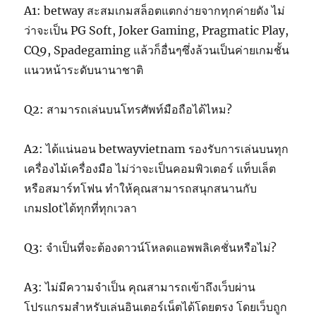
A1: betway สะสมเกมสล็อตแตกง่ายจากทุกค่ายดัง ไม่
ว่าจะเป็น PG Soft, Joker Gaming, Pragmatic Play,
CQ9, Spadegaming แล้วก็อื่นๆซึ่งล้วนเป็นค่ายเกมชั้น
แนวหน้าระดับนานาชาติ
Q2: สามารถเล่นบนโทรศัพท์มือถือได้ไหม?
A2: ได้แน่นอน betwayvietnam รองรับการเล่นบนทุก
เครื่องไม้เครื่องมือ ไม่ว่าจะเป็นคอมพิวเตอร์ แท็บเล็ต
หรือสมาร์ทโฟน ทำให้คุณสามารถสนุกสนานกับ
เกมslotได้ทุกที่ทุกเวลา
Q3: จำเป็นที่จะต้องดาวน์โหลดแอพพลิเคชั่นหรือไม่?
A3: ไม่มีความจำเป็น คุณสามารถเข้าถึงเว็บผ่าน
โปรแกรมสำหรับเล่นอินเตอร์เน็ตได้โดยตรง โดยเว็บถูก