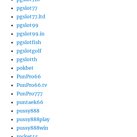
pgslot77
pgslot77.ltd
pgslot99
pgslot99.in
pgslotfish
pgslotgolf
pgslotth
pokbet
PunPro66
PunPro66.tv
PunPro777
puntaek66
pussy888
pussy888play
pussy888win
rocket45