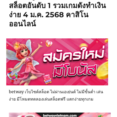
สล็อตอันดับ 1 รวมเกมดังทำเงิน
ง่าย 4 ม.ค. 2568 คาสิโน
ออนไลน์
betway เว็บไซต์สล็อต ไม่ผ่านเอเย่นต์ ไม่มีขั้นต่ำ เล่น
ง่าย มีโหมดทดลองเล่นสล็อตฟรี แตกง่ายทุกเกม