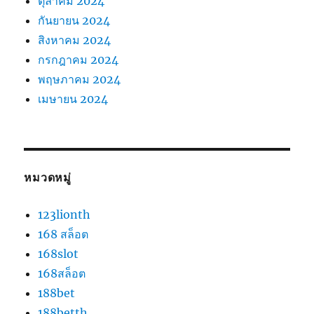
ตุลาคม 2024
กันยายน 2024
สิงหาคม 2024
กรกฎาคม 2024
พฤษภาคม 2024
เมษายน 2024
หมวดหมู่
123lionth
168 สล็อต
168slot
168สล็อต
188bet
188betth