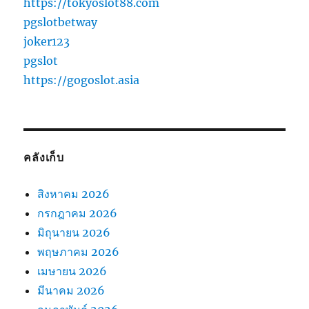
https://tokyoslot88.com
pgslotbetway
joker123
pgslot
https://gogoslot.asia
คลังเก็บ
สิงหาคม 2026
กรกฎาคม 2026
มิถุนายน 2026
พฤษภาคม 2026
เมษายน 2026
มีนาคม 2026