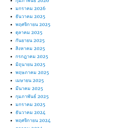
กุมภาพันธ์ 2026
มกราคม 2026
ธันวาคม 2025
พฤศจิกายน 2025
ตุลาคม 2025
กันยายน 2025
สิงหาคม 2025
กรกฎาคม 2025
มิถุนายน 2025
พฤษภาคม 2025
เมษายน 2025
มีนาคม 2025
กุมภาพันธ์ 2025
มกราคม 2025
ธันวาคม 2024
พฤศจิกายน 2024