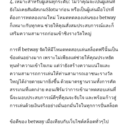
4. เหมาะสำหรับผู้เล่นทุกระดับ: ไม่ว่าคุณจะเป็นผู้เล่นที่
ยังไม่เคยสัมผัสเกมSlotมาก่อน หรือเป็นผู้เล่นมือโปรที่
ต้องการทดลองเกมใหม่ โหมดทดลองเล่นของ betway
ก็เหมาะกับทุกคน ช่วยให้คุณสั่งสมประสบการณ์และก็
เสริมความสามารถก่อนเข้าชิงรางวัลใหญ่
การที่ betway จัดให้มีโหมดทดสอบเล่นสล็อตฟรีนั้นเป็น
ข้อเด่นอย่างมาก เพราะไม่เพียงแต่ช่วยให้คุณประหยัด
ทุนทำความเข้าใจเกม แต่ว่ายังสร้างความแน่ใจและ
ความสามารถการเล่นให้ท่านสามารถเอาชนะรางวัล
ใหญ่ได้ง่ายดายมากยิ่งขึ้น ด้วยมาตรฐานรวมทั้งการคัด
สรรเกมที่แตกง่าย คอนเฟิร์มว่าการเข้ามาทดสอบเล่นที่
นี่จะมอบประสบการณ์ดีๆที่คุณจะจับใจ และพร้อมก้าวสู่
การเล่นด้วยเงินจริงอย่างมั่นอกมั่นใจในทุกการปั่นสล็อต
ข้อดีของ betway เมื่อเทียบกับเว็บไซต์สล็อตทั่วๆไป