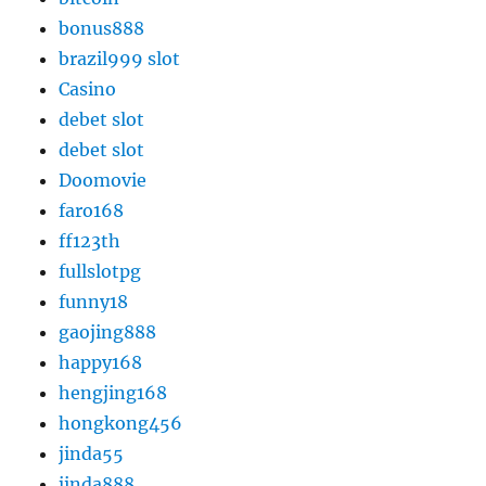
bonus888
brazil999 slot
Casino
debet slot
debet slot
Doomovie
faro168
ff123th
fullslotpg
funny18
gaojing888
happy168
hengjing168
hongkong456
jinda55
jinda888