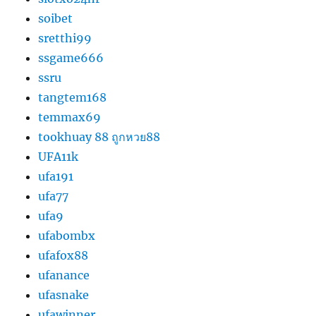
soibet
sretthi99
ssgame666
ssru
tangtem168
temmax69
tookhuay 88 ถูกหวย88
UFA11k
ufa191
ufa77
ufa9
ufabombx
ufafox88
ufanance
ufasnake
ufawinner