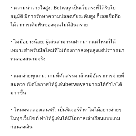
• ความน่าวางใจสูง: Betway เป็นเว็บตรงที่ได้รับใบ
อนุมัติ มีการรักษาความปลอดภัยระดับสูง ก็เลยเชื่อถือ
ได้ว่าการเดิมพันของคุณไม่มีอันตราย
• ไม่มีอย่างน้อย: ผู้เล่นสามารถฝากมากแค่ไหนก็ได้
เหมาะสำหรับมือใหม่ที่ไม่ต้องการลงทุนสูงแต่ปรารถนา
ทดลองสนามจริง
• แตกง่ายทุกเกม: เกมที่คัดสรรมาล้วนมีอัตราการจ่ายที่
สมควร เปิดโอกาสให้ผู้เล่นbetwayสามารถได้กำไรได้
มากขึ้น
• โหมดทดลองเล่นฟรี: เป็นฟีเจอร์ที่หาไม่ได้อย่างง่ายๆ
ในทุกเว็บไซต์ ทำให้ผู้เล่นได้มีโอกาสเล่าเรียนแบบเกม
ก่อนลงเงิน