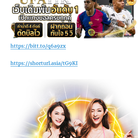
https://bitt.to/q6a9zx
https://shorturl.asia/tG9KI