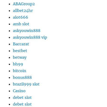
ABAGroup2
allbet24hr
alot666
amb slot
askyouwin888
askyouwin888 vip
Baccarat
bestbet
betway
bh99
bitcoin
bonus888
brazil999 slot
Casino
debet slot
debet slot