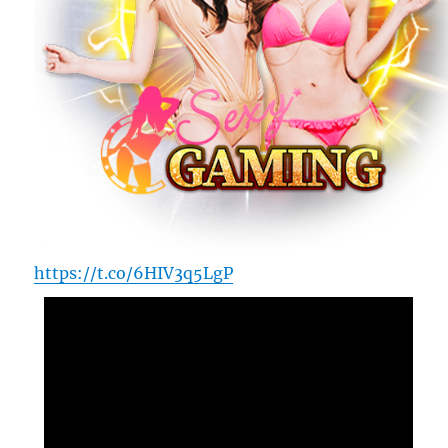
https://t.co/6HIV3q5LgP