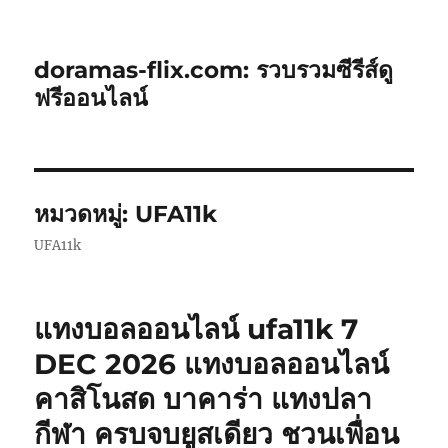
doramas-flix.com: รวบรวมซีรีส์ดู
ฟรีออนไลน์
หมวดหมู่:
UFA11k
UFA11k
แทงบอลออนไลน์ ufa11k 7
DEC 2026 แทงบอลออนไลน์
คาสิโนสด บาคาร่า แทงปลา
กีฬา ครบจบยูสเดียว ชวนเพื่อน