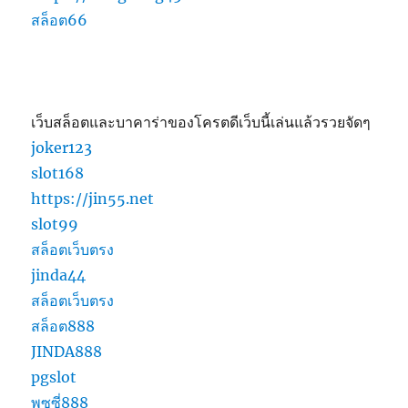
สล็อต66
เว็บสล็อตและบาคาร่าของโครตดีเว็บนี้เล่นแล้วรวยจัดๆ
joker123
slot168
https://jin55.net
slot99
สล็อตเว็บตรง
jinda44
สล็อตเว็บตรง
สล็อต888
JINDA888
pgslot
พุซซี่888