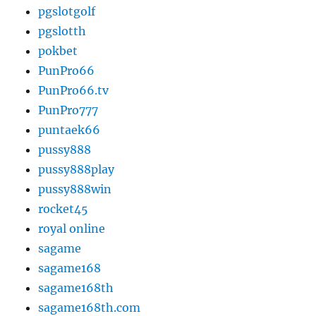
pgslotgolf
pgslotth
pokbet
PunPro66
PunPro66.tv
PunPro777
puntaek66
pussy888
pussy888play
pussy888win
rocket45
royal online
sagame
sagame168
sagame168th
sagame168th.com