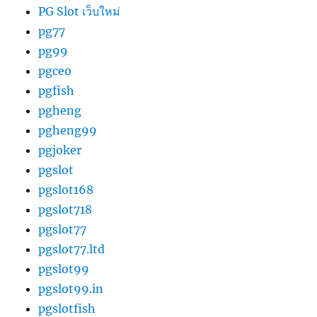
PG Slot เว็บใหม่
pg77
pg99
pgceo
pgfish
pgheng
pgheng99
pgjoker
pgslot
pgslot168
pgslot718
pgslot77
pgslot77.ltd
pgslot99
pgslot99.in
pgslotfish