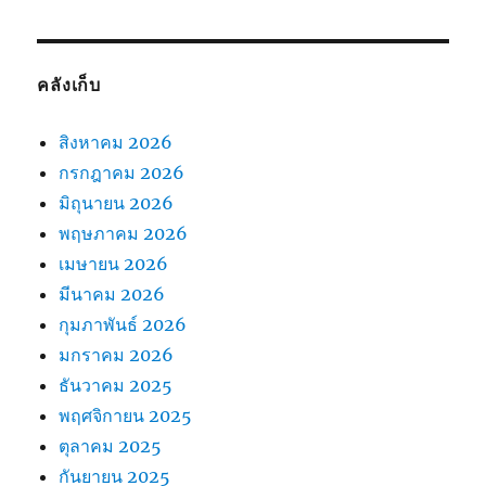
คลังเก็บ
สิงหาคม 2026
กรกฎาคม 2026
มิถุนายน 2026
พฤษภาคม 2026
เมษายน 2026
มีนาคม 2026
กุมภาพันธ์ 2026
มกราคม 2026
ธันวาคม 2025
พฤศจิกายน 2025
ตุลาคม 2025
กันยายน 2025