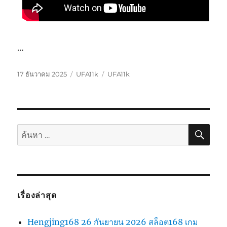
…
เขียน
หมวด
ป้าย
17 ธันวาคม 2025
UFA11k
UFA11k
เมื่อ
หมู่
กำกับ
ค้นห
ค้นหา:
เรื่องล่าสุด
Hengjing168 26 กันยายน 2026 สล็อต168 เกม