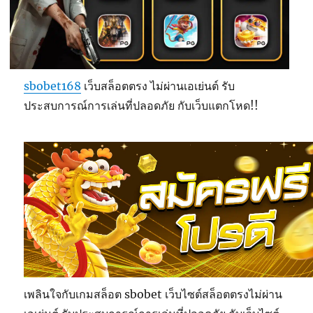
sbobet168
เว็บสล็อตตรง ไม่ผ่านเอเย่นต์ รับ
ประสบการณ์การเล่นที่ปลอดภัย กับเว็บแตกโหด!!
เพลินใจกับเกมสล็อต sbobet เว็บไซต์สล็อตตรงไม่ผ่าน