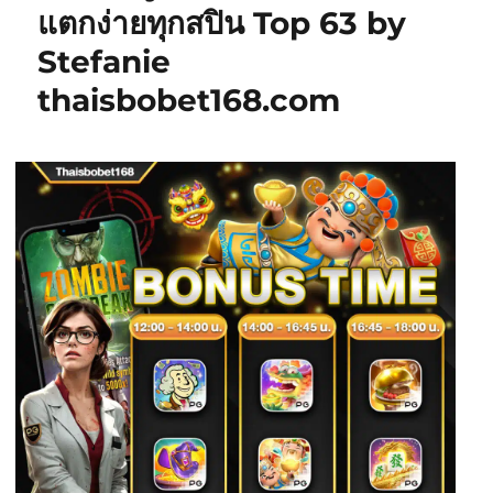
แตกง่ายทุกสปิน Top 63 by
Stefanie
thaisbobet168.com