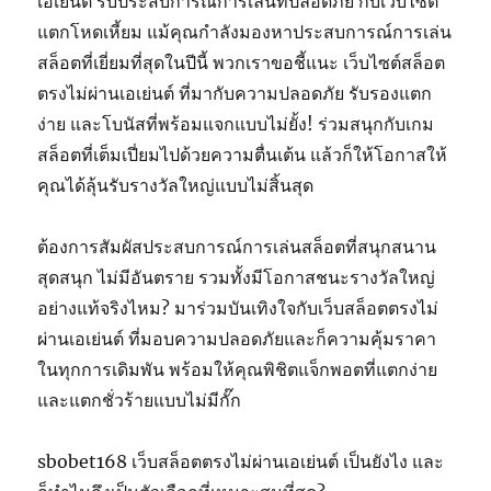
เอเย่นต์ รับประสบการณ์การเล่นที่ปลอดภัย กับเว็บไซต์
แตกโหดเหี้ยม แม้คุณกำลังมองหาประสบการณ์การเล่น
สล็อตที่เยี่ยมที่สุดในปีนี้ พวกเราขอชี้แนะ เว็บไซต์สล็อต
ตรงไม่ผ่านเอเย่นต์ ที่มากับความปลอดภัย รับรองแตก
ง่าย และโบนัสที่พร้อมแจกแบบไม่ยั้ง! ร่วมสนุกกับเกม
สล็อตที่เต็มเปี่ยมไปด้วยความตื่นเต้น แล้วก็ให้โอกาสให้
คุณได้ลุ้นรับรางวัลใหญ่แบบไม่สิ้นสุด
ต้องการสัมผัสประสบการณ์การเล่นสล็อตที่สนุกสนาน
สุดสนุก ไม่มีอันตราย รวมทั้งมีโอกาสชนะรางวัลใหญ่
อย่างแท้จริงไหม? มาร่วมบันเทิงใจกับเว็บสล็อตตรงไม่
ผ่านเอเย่นต์ ที่มอบความปลอดภัยและก็ความคุ้มราคา
ในทุกการเดิมพัน พร้อมให้คุณพิชิตแจ็กพอตที่แตกง่าย
และแตกชั่วร้ายแบบไม่มีกั๊ก
sbobet168 เว็บสล็อตตรงไม่ผ่านเอเย่นต์ เป็นยังไง และ