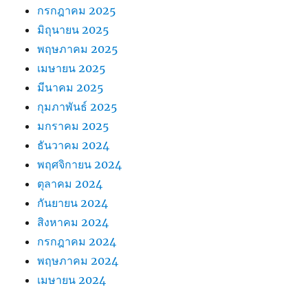
กรกฎาคม 2025
มิถุนายน 2025
พฤษภาคม 2025
เมษายน 2025
มีนาคม 2025
กุมภาพันธ์ 2025
มกราคม 2025
ธันวาคม 2024
พฤศจิกายน 2024
ตุลาคม 2024
กันยายน 2024
สิงหาคม 2024
กรกฎาคม 2024
พฤษภาคม 2024
เมษายน 2024