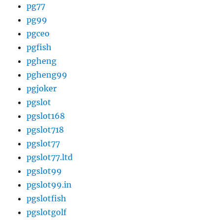
pg77
pg99
pgceo
pgfish
pgheng
pgheng99
pgjoker
pgslot
pgslot168
pgslot718
pgslot77
pgslot77.ltd
pgslot99
pgslot99.in
pgslotfish
pgslotgolf