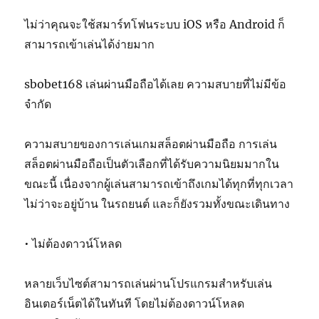
ไม่ว่าคุณจะใช้สมาร์ทโฟนระบบ iOS หรือ Android ก็
สามารถเข้าเล่นได้ง่ายมาก
sbobet168 เล่นผ่านมือถือได้เลย ความสบายที่ไม่มีข้อ
จำกัด
ความสบายของการเล่นเกมสล็อตผ่านมือถือ การเล่น
สล็อตผ่านมือถือเป็นตัวเลือกที่ได้รับความนิยมมากใน
ขณะนี้ เนื่องจากผู้เล่นสามารถเข้าถึงเกมได้ทุกที่ทุกเวลา
ไม่ว่าจะอยู่บ้าน ในรถยนต์ และก็ยังรวมทั้งขณะเดินทาง
• ไม่ต้องดาวน์โหลด
หลายเว็บไซต์สามารถเล่นผ่านโปรแกรมสำหรับเล่น
อินเตอร์เน็ตได้ในทันที โดยไม่ต้องดาวน์โหลด