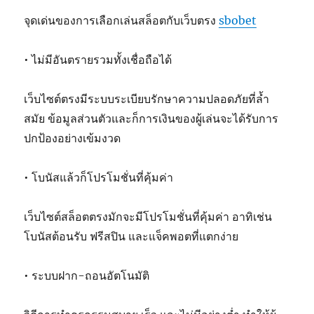
จุดเด่นของการเลือกเล่นสล็อตกับเว็บตรง
sbobet
• ไม่มีอันตรายรวมทั้งเชื่อถือได้
เว็บไซต์ตรงมีระบบระเบียบรักษาความปลอดภัยที่ล้ำ
สมัย ข้อมูลส่วนตัวและก็การเงินของผู้เล่นจะได้รับการ
ปกป้องอย่างเข้มงวด
• โบนัสแล้วก็โปรโมชั่นที่คุ้มค่า
เว็บไซต์สล็อตตรงมักจะมีโปรโมชั่นที่คุ้มค่า อาทิเช่น
โบนัสต้อนรับ ฟรีสปิน และแจ็คพอตที่แตกง่าย
• ระบบฝาก-ถอนอัตโนมัติ