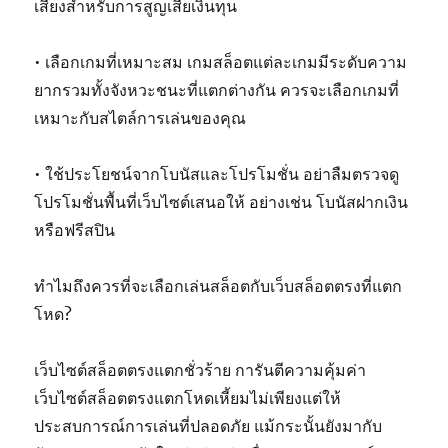
เสี่ยงสำหรับการสูญเสียเงินทุน
• เลือกเกมที่เหมาะสม เกมสล็อตแต่ละเกมมีระดับความ
ยากรวมทั้งจังหวะชนะที่แตกต่างกัน ควรจะเลือกเกมที่
เหมาะกับสไตล์การเล่นของคุณ
• ใช้ประโยชน์จากโบนัสและโปรโมชั่น อย่าลืมตรวจดู
โปรโมชั่นพื้นที่เว็บไซต์เสนอให้ อย่างเช่น โบนัสฝากเงิน
หรือฟรีสปิน
ทำไมถึงควรที่จะเลือกเล่นสล็อตกับเว็บสล็อตตรงที่แตก
โหด?
เว็บไซต์สล็อตตรงแตกชั่วร้าย การันตีความคุ้มค่า
เว็บไซต์สล็อตตรงแตกโหดเหี้ยมไม่เพียงแต่ให้
ประสบการณ์การเล่นที่ปลอดภัย แม้กระนั้นยังมากับ