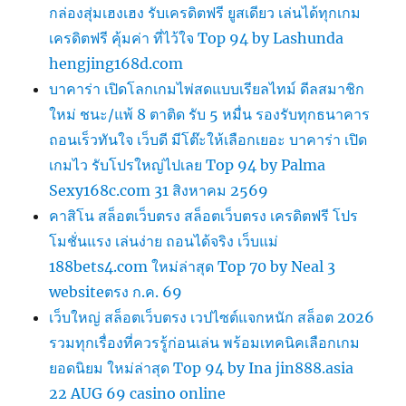
กล่องสุ่มเฮงเฮง รับเครดิตฟรี ยูสเดียว เล่นได้ทุกเกม
เครดิตฟรี คุ้มค่า ที่ไว้ใจ Top 94 by Lashunda
hengjing168d.com
บาคาร่า เปิดโลกเกมไพ่สดแบบเรียลไทม์ ดีลสมาชิก
ใหม่ ชนะ/แพ้ 8 ตาติด รับ 5 หมื่น รองรับทุกธนาคาร
ถอนเร็วทันใจ เว็บดี มีโต๊ะให้เลือกเยอะ บาคาร่า เปิด
เกมไว รับโปรใหญ่ไปเลย Top 94 by Palma
Sexy168c.com 31 สิงหาคม 2569
คาสิโน สล็อตเว็บตรง สล็อตเว็บตรง เครดิตฟรี โปร
โมชั่นแรง เล่นง่าย ถอนได้จริง เว็บแม่
188bets4.com ใหม่ล่าสุด Top 70 by Neal 3
websiteตรง ก.ค. 69
เว็บใหญ่ สล็อตเว็บตรง เวปไซต์แจกหนัก สล็อต 2026
รวมทุกเรื่องที่ควรรู้ก่อนเล่น พร้อมเทคนิคเลือกเกม
ยอดนิยม ใหม่ล่าสุด Top 94 by Ina jin888.asia
22 AUG 69 casino online