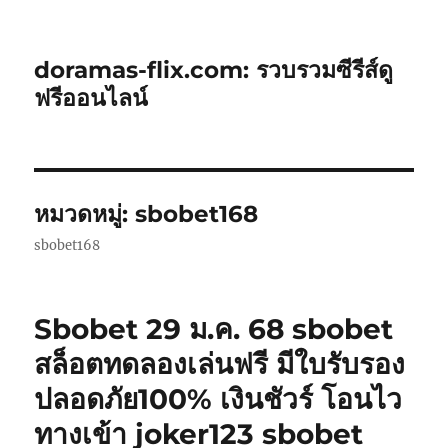
doramas-flix.com: รวบรวมซีรีส์ดู
ฟรีออนไลน์
หมวดหมู่:
sbobet168
sbobet168
Sbobet 29 ม.ค. 68 sbobet
สล็อตทดลองเล่นฟรี มีใบรับรอง
ปลอดภัย100% เงินชัวร์ โอนไว
ทางเข้า joker123 sbobet