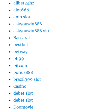
allbet24hr
alot666
amb slot
askyouwin888
askyouwin888 vip
Baccarat
bestbet
betway
bh99
bitcoin
bonus888
brazil999 slot
Casino
debet slot
debet slot
Doomovie