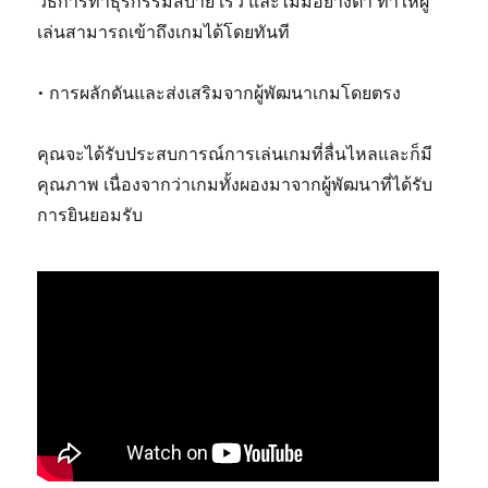
วิธีการทำธุรกรรมสบาย เร็ว และไม่มีอย่างต่ำ ทำให้ผู้
เล่นสามารถเข้าถึงเกมได้โดยทันที
• การผลักดันและส่งเสริมจากผู้พัฒนาเกมโดยตรง
คุณจะได้รับประสบการณ์การเล่นเกมที่ลื่นไหลและก็มี
คุณภาพ เนื่องจากว่าเกมทั้งผองมาจากผู้พัฒนาที่ได้รับ
การยินยอมรับ