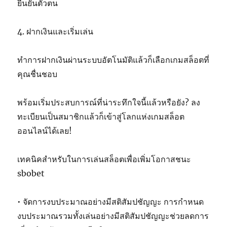
ยืนยันตัวตน
4. ฝากเงินและเริ่มเล่น
ทำการฝากเงินผ่านระบบอัตโนมัติแล้วก็เลือกเกมสล็อตที่
คุณชื่นชอบ
พร้อมเริ่มประสบการณ์ที่น่าระทึกใจนี้แล้วหรือยัง? ลง
ทะเบียนเป็นสมาชิกแล้วก็เข้าสู่โลกแห่งเกมสล็อต
ออนไลน์ได้เลย!
เทคนิคสำหรับในการเล่นสล็อตเพื่อเพิ่มโอกาสชนะ
sbobet
• จัดการงบประมาณอย่างมีสติสัมปชัญญะ การกำหนด
งบประมาณรวมทั้งเล่นอย่างมีสติสัมปชัญญะช่วยลดการ