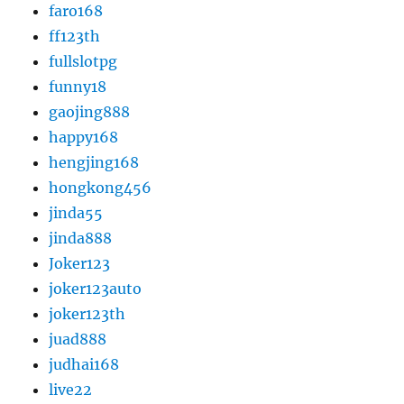
faro168
ff123th
fullslotpg
funny18
gaojing888
happy168
hengjing168
hongkong456
jinda55
jinda888
Joker123
joker123auto
joker123th
juad888
judhai168
live22