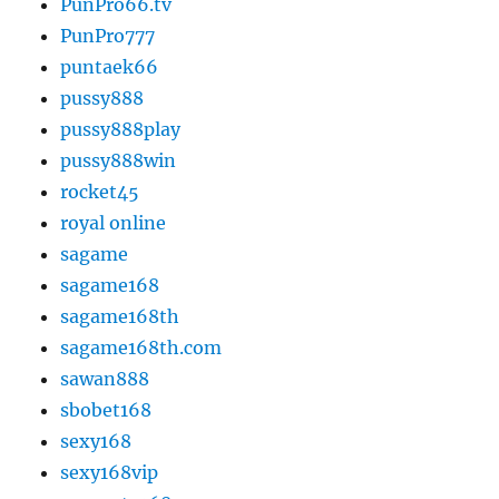
PunPro66.tv
PunPro777
puntaek66
pussy888
pussy888play
pussy888win
rocket45
royal online
sagame
sagame168
sagame168th
sagame168th.com
sawan888
sbobet168
sexy168
sexy168vip