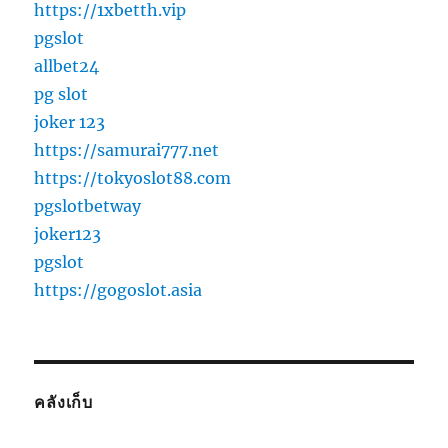
https://1xbetth.vip
pgslot
allbet24
pg slot
joker 123
https://samurai777.net
https://tokyoslot88.com
pgslotbetway
joker123
pgslot
https://gogoslot.asia
คลังเก็บ