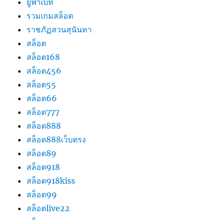
ยูฟ่าเบท
รวมเกมสล็อต
ราชภัฏสวนสุนันทา
สล็อต
สล็อต168
สล็อต456
สล็อต55
สล็อต66
สล็อต777
สล็อต888
สล็อต888เว็บตรง
สล็อต89
สล็อต918
สล็อต918kiss
สล็อต99
สล็อตlive22