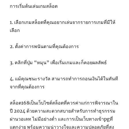
การเริ่มต้นเล่นเกมสล็อต
1. เลือกเกมสล็อตที่คุณอยากเล่นจากรายการเกมที่มีให้
เลือก
2. ตั้งค่าการพนันตามที่คุณต้องการ
3. คลิกที่ปุ่ม “หมุน” เพื่อเริ่มเกมและก็คอยผลลัพธ์
4. แม้คุณชนะรางวัล สามารถทำการถอนเงินได้ในทันที
จากที่คุณต้องการ
สล็อต168เป็นเว็บไซต์สล็อตที่ควรค่าแก่การพิจารณาใน
ปี 2024 ด้วยความสะดวกสบายสำหรับการทำธุรกรรม
ผ่านวอเลท ไม่มีอย่างต่ำ และการเป็นเว็บทางเข้าpgที่
แตกง่าย พร้อมความน่าวางใจและความปลอดภัยที่สูง