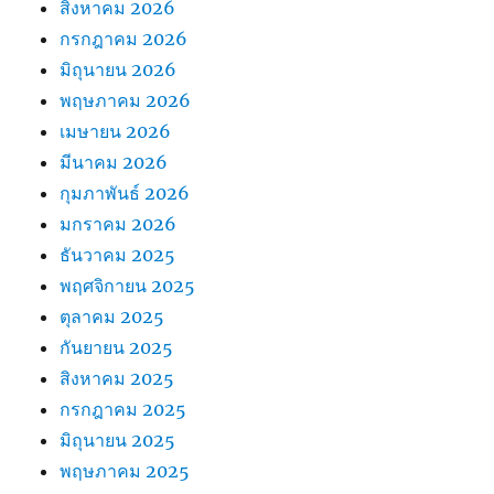
สิงหาคม 2026
กรกฎาคม 2026
มิถุนายน 2026
พฤษภาคม 2026
เมษายน 2026
มีนาคม 2026
กุมภาพันธ์ 2026
มกราคม 2026
ธันวาคม 2025
พฤศจิกายน 2025
ตุลาคม 2025
กันยายน 2025
สิงหาคม 2025
กรกฎาคม 2025
มิถุนายน 2025
พฤษภาคม 2025