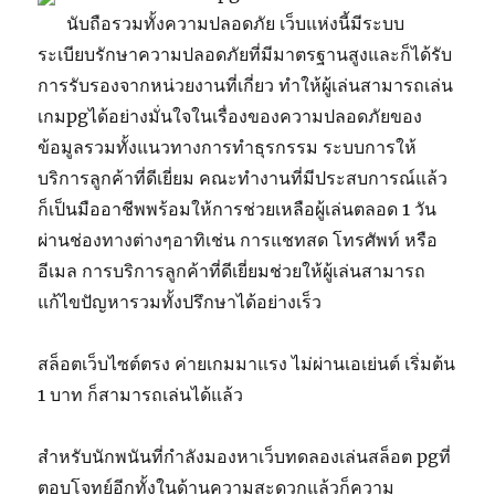
นับถือรวมทั้งความปลอดภัย เว็บแห่งนี้มีระบบ
ระเบียบรักษาความปลอดภัยที่มีมาตรฐานสูงและก็ได้รับ
การรับรองจากหน่วยงานที่เกี่ยว ทำให้ผู้เล่นสามารถเล่น
เกมpgได้อย่างมั่นใจในเรื่องของความปลอดภัยของ
ข้อมูลรวมทั้งแนวทางการทำธุรกรรม ระบบการให้
บริการลูกค้าที่ดีเยี่ยม คณะทำงานที่มีประสบการณ์แล้ว
ก็เป็นมืออาชีพพร้อมให้การช่วยเหลือผู้เล่นตลอด 1 วัน
ผ่านช่องทางต่างๆอาทิเช่น การแชทสด โทรศัพท์ หรือ
อีเมล การบริการลูกค้าที่ดีเยี่ยมช่วยให้ผู้เล่นสามารถ
แก้ไขปัญหารวมทั้งปรึกษาได้อย่างเร็ว
สล็อตเว็บไซต์ตรง ค่ายเกมมาแรง ไม่ผ่านเอเย่นต์ เริ่มต้น
1 บาท ก็สามารถเล่นได้แล้ว
สำหรับนักพนันที่กำลังมองหาเว็บทดลองเล่นสล็อต pgที่
ตอบโจทย์อีกทั้งในด้านความสะดวกแล้วก็ความ