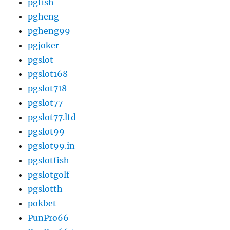
pgfish
pgheng
pgheng99
pgjoker
pgslot
pgslot168
pgslot718
pgslot77
pgslot77.ltd
pgslot99
pgslot99.in
pgslotfish
pgslotgolf
pgslotth
pokbet
PunPro66