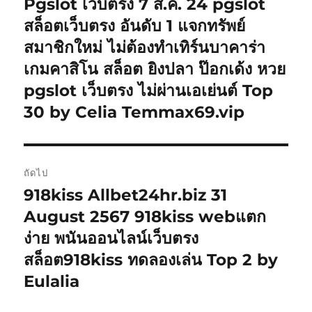
Pgslot เว็บตรง 7 ส.ค. 24 pgslot
เรื่อง
ก่อน
สล็อตเว็บตรง อันดับ 1 แจกทรัพย์
หน้า:
สมาชิกใหม่ ไม่ต้องทำเทิร์นบาคาร่า
เกมคาสิโน สล็อต ยิงปลา ป๊อกเด้ง หวย
pgslot เว็บตรง ไม่ผ่านเอเย่นต์ Top
30 by Celia Temmax69.vip
ถัดไป
918kiss Allbet24hr.biz 31
เรื่อง
ต่อ
August 2567 918kiss webแตก
ไป:
ง่าย พนันออนไลน์เว็บตรง
สล็อต918kiss ทดลองเล่น Top 2 by
Eulalia