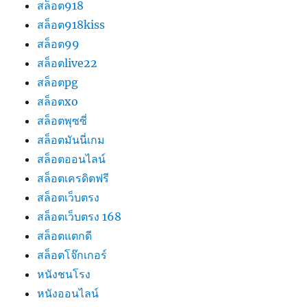
สล็อต918
สล็อต918kiss
สล็อต99
สล็อตlive22
สล็อตpg
สล็อตxo
สล็อตพุซซี่
สล็อตมันนี่เกม
สล็อตออนไลน์
สล็อตเครดิตฟรี
สล็อตเว็บตรง
สล็อตเว็บตรง 168
สล็อตแตกดี
สล็อตโจ๊กเกอร์
หนังชนโรง
หนังออนไลน์