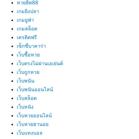
หวยฮิต88
เกมยิงปลา
เกมยูฟ่า
เกมสล็อต
เครดิตฟรี
เซ็กซี่บาคาร่า
เว็บซื้อหวย
เว็บตรงไม่ผ่านเอเย่นต์
เว็บถูกหวย
เว็บพนัน
เว็บพนันออนไลน์
เว็บสล็อต
เว็บหนัง
เว็บหวยออนไลน์
เว็บหวยฮานอย
เว็บแทงบอล