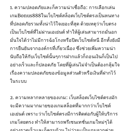
1. ความปลอดภัยและก็ความน่าเชื่อถือ: การเลือกเล่น
เกมBonus888ในเว็บไซต์สล็อตเว็บไซต์ตรงเป็นหนทาง
ที่ปลอดภัยรวมทั้งน่าไว้ใจเยอะที่สุด ด้วยเหตุว่าเว็บตรง
เป็นเว็บไซต์ที่ไม่ผ่านเอเย่นต์ ทำให้ผู้เล่นสามารถมั่นอก
มั่นใจได้ว่าไม่มีการฉ้อโกงหรือปิดเว็บไซต์หนี อีกทั้งยังมี
การยืนยันจากองค์กรที่เกี่ยวเนื่อง ซึ่งช่วยเพิ่มความน่า
นับถือให้กับเว็บไซต์นั้นๆการฝากแล้วก็ถอนเงินก็เป็นไป
อย่างเร็วและก็ปลอดภัย โดยที่ผู้เล่นไม่จำเป็นต้องกลุ้มใจ
เรื่องความปลอดภัยของข้อมูลส่วนตัวหรือเงินที่ฝากไว้
ในระบบ
2. ความหลากหลายของเกม: เว็บสล็อตเว็บไซต์ตรงมัก
จะมีความมากมายของเกมสล็อตที่มากกว่าเว็บไซต์
เอเย่นต์ เพราะว่าเว็บไซต์ตรงมีการติดต่อกับผู้ให้บริการ
เกมโดยตรง ทำให้สามารถพรีเซนเทชั่นเกมใหม่ๆได้
อย่างรวดเร็วและก็ครบถ้วน ไม่ว่าจะเป็นเกมจากค่าย