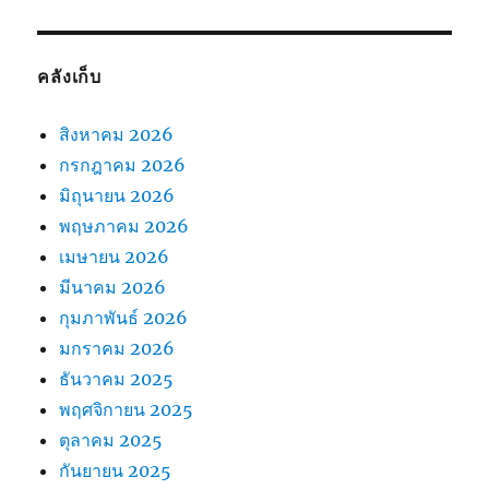
คลังเก็บ
สิงหาคม 2026
กรกฎาคม 2026
มิถุนายน 2026
พฤษภาคม 2026
เมษายน 2026
มีนาคม 2026
กุมภาพันธ์ 2026
มกราคม 2026
ธันวาคม 2025
พฤศจิกายน 2025
ตุลาคม 2025
กันยายน 2025