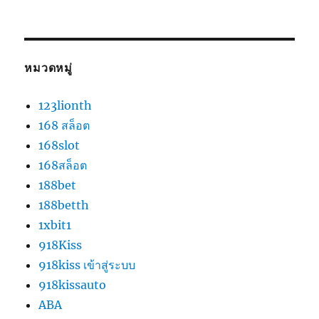
หมวดหมู่
123lionth
168 สล็อต
168slot
168สล็อต
188bet
188betth
1xbit1
918Kiss
918kiss เข้าสู่ระบบ
918kissauto
ABA