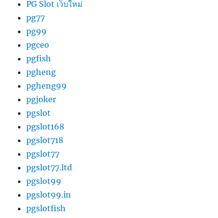
PG Slot เว็บใหม่
pg77
pg99
pgceo
pgfish
pgheng
pgheng99
pgjoker
pgslot
pgslot168
pgslot718
pgslot77
pgslot77.ltd
pgslot99
pgslot99.in
pgslotfish