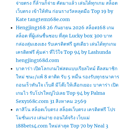
จ่ายตรง กี่ล้านก็จ่าย คัดมาแล้ว เล่นได้ทุกเกม สล็อต
เว็บตรง เข้าให้ทัน ก่อนรางวัลหลุดมือ Top 19 by
Kate tangtem168e.com
Hengjing168 26 กันยายน 2026 สล็อต168 เกม
สล็อต ที่ผู้เล่นชื่นชอบ ที่สุด Lucky box 300 บาท
กล่องสุ่มเฮงเฮง รับเครดิตฟรี ยูสเดียว เล่นได้ทุกเกม
เครดิตฟรี คุ้มค่า ที่ไว้ใจ Top 94 by Lashunda
hengjing168d.com
บาคาร่า เปิดโลกเกมไพ่สดแบบเรียลไทม์ ดีลสมาชิก
ใหม่ ชนะ/แพ้ 8 ตาติด รับ 5 หมื่น รองรับทุกธนาคาร
ถอนเร็วทันใจ เว็บดี มีโต๊ะให้เลือกเยอะ บาคาร่า เปิด
เกมไว รับโปรใหญ่ไปเลย Top 94 by Palma
Sexy168c.com 31 สิงหาคม 2569
คาสิโน สล็อตเว็บตรง สล็อตเว็บตรง เครดิตฟรี โปร
โมชั่นแรง เล่นง่าย ถอนได้จริง เว็บแม่
188bets4.com ใหม่ล่าสุด Top 70 by Neal 3