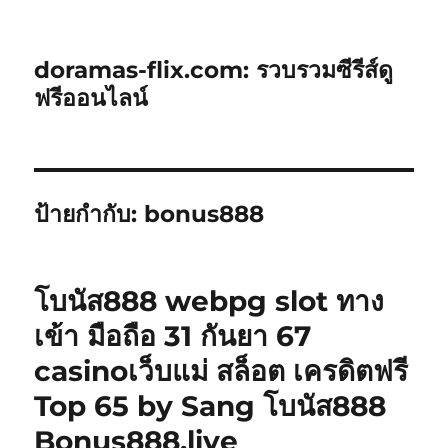
doramas-flix.com: รวบรวมซีรีส์ดู
ฟรีออนไลน์
ป้ายกำกับ:
bonus888
โบนัส888 webpg slot ทาง
เข้า มือถือ 31 กันยา 67
casinoเว็บแม่ สล็อต เครดิตฟรี
Top 65 by Sang โบนัส888
Bonus888.live