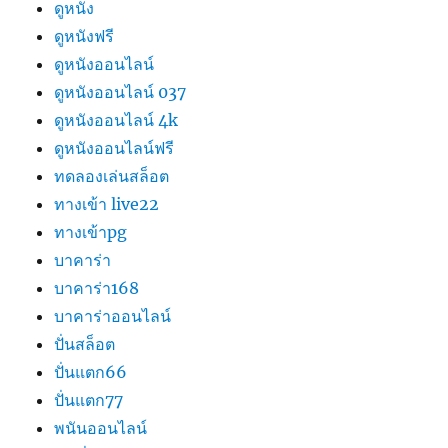
ดูหนัง
ดูหนังฟรี
ดูหนังออนไลน์
ดูหนังออนไลน์ 037
ดูหนังออนไลน์ 4k
ดูหนังออนไลน์ฟรี
ทดลองเล่นสล็อต
ทางเข้า live22
ทางเข้าpg
บาคาร่า
บาคาร่า168
บาคาร่าออนไลน์
ปั่นสล็อต
ปั่นแตก66
ปั่นแตก77
พนันออนไลน์