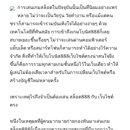
การเล่นเกมสล็อตในปัจจุบันนั้นเป็นที่นิยมอย่างแพร่
หลาย ไม่ว่าจะเป็นวัยรุ่น วัยทำงาน หรือแม้แต่คน
ชราก็สามารถเข้าร่วมบันเทิงใจได้อย่างง่ายๆ ด้วย
เทคโนโลยีที่ทันสมัย การเข้าถึงเกมโบนัส888ก็เลย
สบายเยอะขึ้นเรื่อยๆ ไม่ว่าจะเล่นผ่านคอมพิวเตอร์
แท็บเล็ต หรือสมาร์ทโฟนก็สามารถทำได้อย่างไร้ความ
จำกัด สิ่งที่ทำให้เว็บโบนัส888เว็บไซต์ตรงน่าสนใจยิ่ง
ขึ้นก็คือการรวมทุกค่ายเกมชั้นหนึ่งไว้ในเว็บเดียว ทำให้
ผู้เล่นไม่ต้องเสียเวลาสำหรับในการเปลี่ยนเว็บไซต์หรือ
สร้างบัญชีใหม่หลายครั้ง
เพราะเหตุไรถึงจำเป็นต้องเล่น สล็อต888 กับ เว็บไซต์
ตรง
หนึ่งในเหตุผลที่ผู้คนมากมายก่ายกองหันมาเล่นเกม
สล็อต888ก็เนื่องจากความสบายสบายที่มีมากกว่าใน