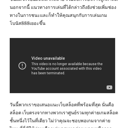
นอกจากนี้ แนวทางการเล่นที่ได้กล่าวถึงยังช่วยเพิ่มช่อง
ทางในการชนะและก็ทำให้คุณสนุกกับการเล่นเกม
โบนัส888เยอะขึ้น
วันนี้พวกเราขอเสนอแนะเว็บสล็อตที่พร้อมที่สุด นั่นคือ
สล็อต เว็บตรงจากทางพวกเราศูนย์รวมทุกค่ายเกมสล็อต
ชั้นหนึ่งไว้ในที่เดียว ไม่ว่าคุณจะชอบพอเกมจากค่าย