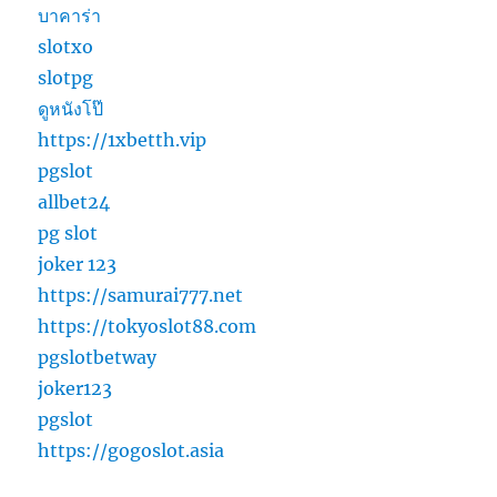
บาคาร่า
slotxo
slotpg
ดูหนังโป๊
https://1xbetth.vip
pgslot
allbet24
pg slot
joker 123
https://samurai777.net
https://tokyoslot88.com
pgslotbetway
joker123
pgslot
https://gogoslot.asia