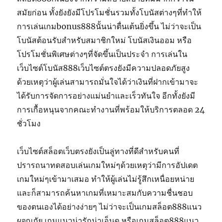
สมัยก่อน ทั้งยังยังมีโปรโมชั่นรวมทั้งโบนัสต่างๆที่ทำให้
การเล่นเกมbonus888นั้นน่าตื่นเต้นยิ่งขึ้น ไม่ว่าจะเป็น
โบนัสต้อนรับสำหรับสมาชิกใหม่ โบนัสเงินออม หรือ
โปรโมชั่นพิเศษต่างๆที่จัดขึ้นเป็นประจำ การเล่นใน
เว็บไซต์โบนัส888เว็บไซต์ตรงยังมีความปลอดภัยสูง
ด้วยเหตุว่าผู้เล่นสามารถมั่นใจได้ว่าเงินที่ฝากเข้ามาจะ
ได้รับการจัดการอย่างแม่นยำและเร็วทันใจ อีกทั้งยังมี
การเกื้อหนุนจากคณะทำงานที่พร้อมให้บริการตลอด 24
ชั่วโมง
เว็บไซต์สล็อตเว็บตรงยังเป็นลู่ทางที่ดีสำหรับคนที่
ปรารถนาทดสอบเล่นเกมใหม่ๆด้วยเหตุว่ามีการอัปเดต
เกมใหม่ๆเข้ามาเสมอ ทำให้ผู้เล่นไม่รู้สึกเหนื่อยหน่าย
และก็สามารถค้นหาเกมที่เหมาะสมกับความชื่นชอบ
ของตนเองได้อย่างง่ายๆ ไม่ว่าจะเป็นเกมสล็อต888แนว
ผจญภัย เกมแนวน่ารักน่าเอ็นดู หรือเกมสล็อต888แนว