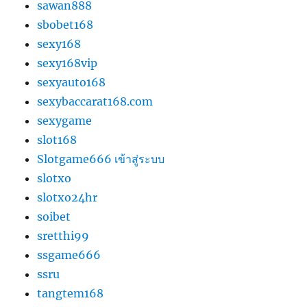
sawan888
sbobet168
sexy168
sexy168vip
sexyauto168
sexybaccarat168.com
sexygame
slot168
Slotgame666 เข้าสู่ระบบ
slotxo
slotxo24hr
soibet
sretthi99
ssgame666
ssru
tangtem168