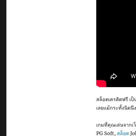
สล็อตเครดิตฟรี เป็
เลยแม้กระทั้งนิดนึ
เกมที่คุณเล่นจากเว
PG Soft,
สล็อต
Jok