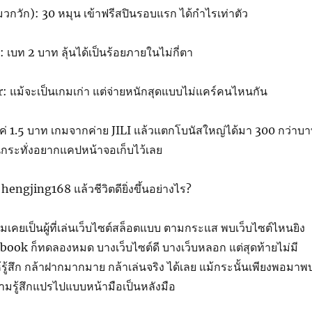
กวัก): 30 หมุน เข้าฟรีสปินรอบแรก ได้กำไรเท่าตัว
 เบท 2 บาท ลุ้นได้เป็นร้อยภายในไม่กี่ตา
 แม้จะเป็นเกมเก่า แต่จ่ายหนักสุดแบบไม่แคร์คนไหนกัน
 1.5 บาท เกมจากค่าย JILI แล้วแตกโบนัสใหญ่ได้มา 300 กว่าบ
กระทั่งอยากแคปหน้าจอเก็บไว้เลย
 hengjing168 แล้วชีวิตดียิ่งขึ้นอย่างไร?
ผมเคยเป็นผู้ที่เล่นเว็บไซต์สล็อตแบบ ตามกระแส พบเว็บไซต์ไหนยิง
ook ก็ทดลองหมด บางเว็บไซต์ดี บางเว็บหลอก แต่สุดท้ายไม่มี
้รู้สึก กล้าฝากมากมาย กล้าเล่นจริง ได้เลย แม้กระนั้นเพียงพอมาพ
ามรู้สึกแปรไปแบบหน้ามือเป็นหลังมือ