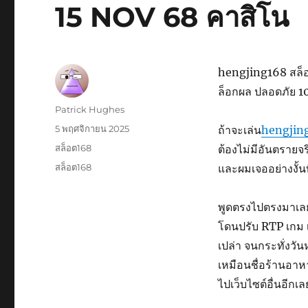
15 NOV 68 คาสิโน
hengjing168 สล็อตเ
ล็อกผล ปลอดภัย 
ผู้
Patrick Hughes
เขียน
เขียน
5 พฤศจิกายน 2025
ถ้าจะเล่น
hengjin
เมื่อ
หมวด
สล็อต168
ต้องไม่มีอันตรายจริง
หมู่
ป้าย
สล็อต168
และผมเจออย่างงั้นท
กำกับ
พูดตรงไปตรงมาเลย
โดนปรับ RTP เกม เ
เปล่า จนกระทั่งวันห
เหมือนชื่อร้านอาห
ไปเว็บไซต์อื่นอีกเล