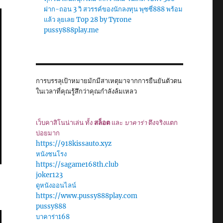
ฝาก-ถอน 3 วิ สวรรค์ของนักลงทุน พุซซี่888 พร้อม
แล้ว ลุยเลย Top 28 by Tyrone
pussy888play.me
การบรรลุเป้าหมายมักมีสาเหตุมาจากการยืนยันตัวตน
ในเวลาที่คุณรู้สึกว่าคุณกำลังล้มเหลว
เว็บคาสิโนน่าเล่น ทั้ง
สล็อต
และ
บาคาร่า
ตึงจริงแตก
บ่อยมาก
https://918kissauto.xyz
หนังชนโรง
https://sagame168th.club
joker123
ดูหนังออนไลน์
https://www.pussy888play.com
pussy888
บาคาร่า168