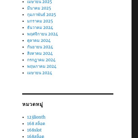
เมษายน 2025
มีนาคม 2025
กุมภาพันธ์ 2025
มกราคม 2025
ธันวาคม 2024
พฤศจิกายน 2024
ตุลาคม 2024
กันยายน 2024
สิงหาคม 2024
กรกฎาคม 2024
พฤษภาคม 2024
เมษายน 2024
หมวดหมู่
123lionth
168 สล็อต
168slot
168สล็อต