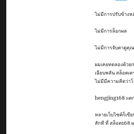
ไม่มีการปรับข้างหล
ไม่มีการล็อกผล
ไม่มีการจับตาดูคุณ
ผมเคยทดลองด้วยกา
เฉียบพลัน สล็อตเคร
ไม่มีมีความคิดว่
hengjing168 แตก
หลายเว็บไซต์ก็เขีย
สักที ที่ สล็อต16