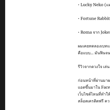
• Lucky Neko (แมว
• Fortune Rabbit:
• Roma จาก Joker:
ผมเคยทดลองเบทแค่
คือแบบ… มันฟินจน
รีวิวจากดวงใจ เล่น
ก่อนหน้าที่ผ่านมา
แอดขึ้นมาใน Faceb
เว็บไซต์ไหนที่ทำให
สล็อตเครดิตฟรี คว