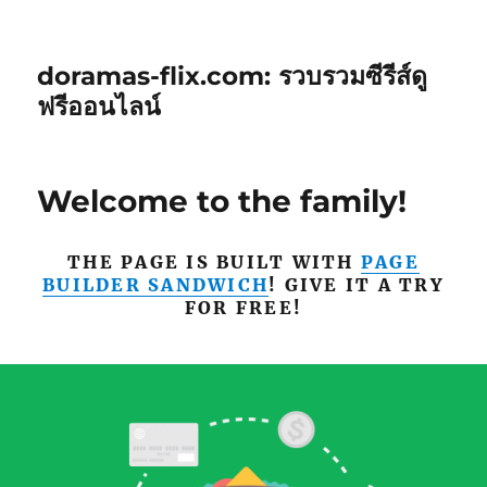
doramas-flix.com: รวบรวมซีรีส์ดู
ฟรีออนไลน์
Welcome to the family!
THE PAGE IS BUILT WITH
PAGE
BUILDER SANDWICH
! GIVE IT A TRY
FOR FREE!