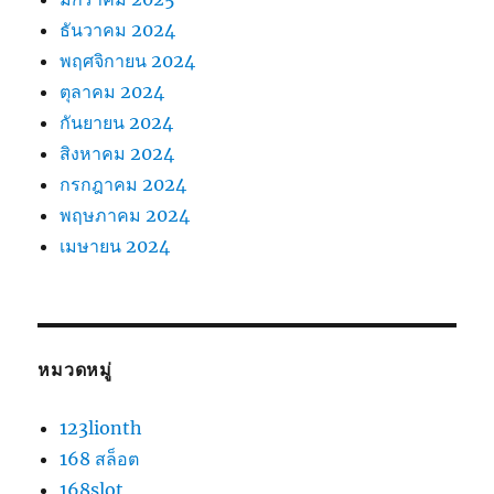
ธันวาคม 2024
พฤศจิกายน 2024
ตุลาคม 2024
กันยายน 2024
สิงหาคม 2024
กรกฎาคม 2024
พฤษภาคม 2024
เมษายน 2024
หมวดหมู่
123lionth
168 สล็อต
168slot