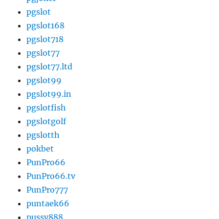
pgslot
pgslot168
pgslot718
pgslot77
pgslot77.ltd
pgslot99
pgslot99.in
pgslotfish
pgslotgolf
pgslotth
pokbet
PunPro66
PunPro66.tv
PunPro777
puntaek66
pussy888