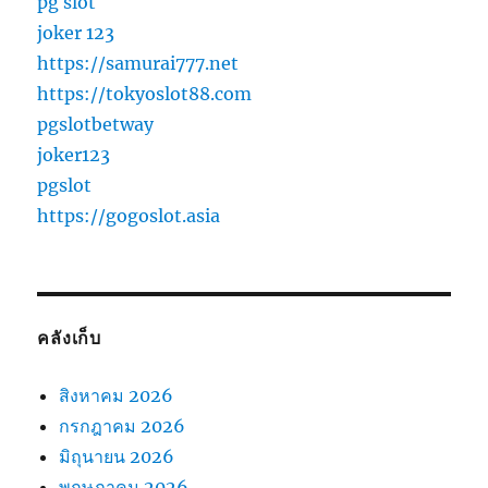
pg slot
joker 123
https://samurai777.net
https://tokyoslot88.com
pgslotbetway
joker123
pgslot
https://gogoslot.asia
คลังเก็บ
สิงหาคม 2026
กรกฎาคม 2026
มิถุนายน 2026
พฤษภาคม 2026