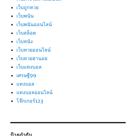
เว็บถูกหวย
เว็บพนัน
เว็บพนันออนไลน์
เว็บสล็อต
เว็บหนัง
เว็บหวยออนไลน์
เว็บหวยฮานอย
เว็บแทงบอล
เศรษฐี99
แทงบอล
แทงบอลออนไลน์
โจ๊กเกอร์123
ป้ายกำกับ