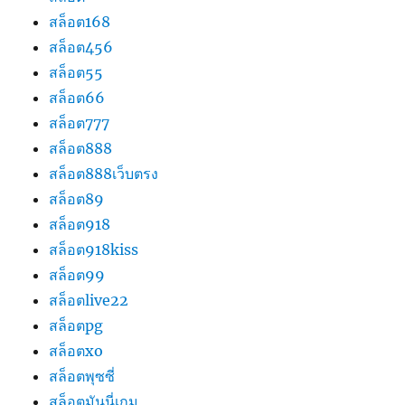
สล็อต168
สล็อต456
สล็อต55
สล็อต66
สล็อต777
สล็อต888
สล็อต888เว็บตรง
สล็อต89
สล็อต918
สล็อต918kiss
สล็อต99
สล็อตlive22
สล็อตpg
สล็อตxo
สล็อตพุซซี่
สล็อตมันนี่เกม