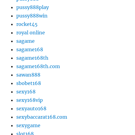
pussy888play
pussy888win
rocket45
royal online
sagame
sagame168
sagame168th
sagame168th.com
sawan888
sbobet168
sexy168
sexy168vip
sexyauto168
sexybaccarat168.com
sexygame
slot168