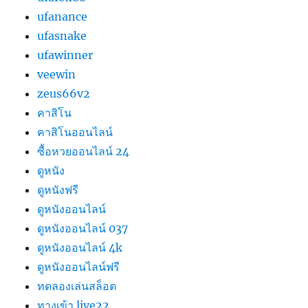
ufanance
ufasnake
ufawinner
veewin
zeus66v2
คาสิโน
คาสิโนออนไลน์
ซื้อหวยออนไลน์ 24
ดูหนัง
ดูหนังฟรี
ดูหนังออนไลน์
ดูหนังออนไลน์ 037
ดูหนังออนไลน์ 4k
ดูหนังออนไลน์ฟรี
ทดลองเล่นสล็อต
ทางเข้า live22