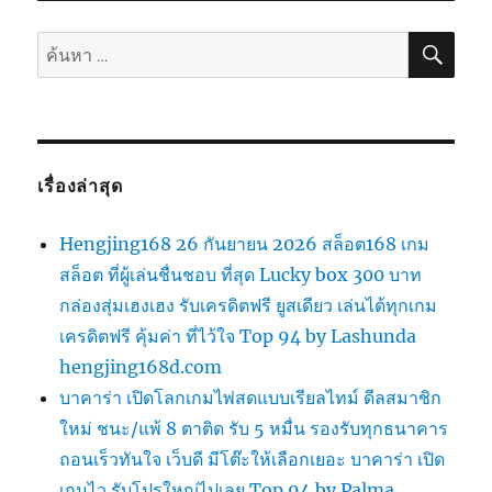
ค้นห
ค้นหา:
เรื่องล่าสุด
Hengjing168 26 กันยายน 2026 สล็อต168 เกม
สล็อต ที่ผู้เล่นชื่นชอบ ที่สุด Lucky box 300 บาท
กล่องสุ่มเฮงเฮง รับเครดิตฟรี ยูสเดียว เล่นได้ทุกเกม
เครดิตฟรี คุ้มค่า ที่ไว้ใจ Top 94 by Lashunda
hengjing168d.com
บาคาร่า เปิดโลกเกมไพ่สดแบบเรียลไทม์ ดีลสมาชิก
ใหม่ ชนะ/แพ้ 8 ตาติด รับ 5 หมื่น รองรับทุกธนาคาร
ถอนเร็วทันใจ เว็บดี มีโต๊ะให้เลือกเยอะ บาคาร่า เปิด
เกมไว รับโปรใหญ่ไปเลย Top 94 by Palma