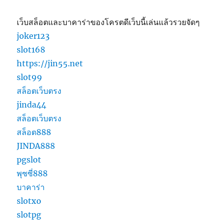
เว็บสล็อตและบาคาร่าของโครตดีเว็บนี้เล่นแล้วรวยจัดๆ
joker123
slot168
https://jin55.net
slot99
สล็อตเว็บตรง
jinda44
สล็อตเว็บตรง
สล็อต888
JINDA888
pgslot
พุซซี่888
บาคาร่า
slotxo
slotpg