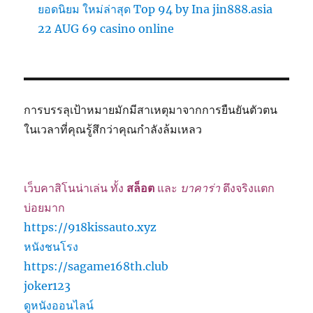
ยอดนิยม ใหม่ล่าสุด Top 94 by Ina jin888.asia
22 AUG 69 casino online
การบรรลุเป้าหมายมักมีสาเหตุมาจากการยืนยันตัวตน
ในเวลาที่คุณรู้สึกว่าคุณกำลังล้มเหลว
เว็บคาสิโนน่าเล่น ทั้ง
สล็อต
และ
บาคาร่า
ตึงจริงแตก
บ่อยมาก
https://918kissauto.xyz
หนังชนโรง
https://sagame168th.club
joker123
ดูหนังออนไลน์