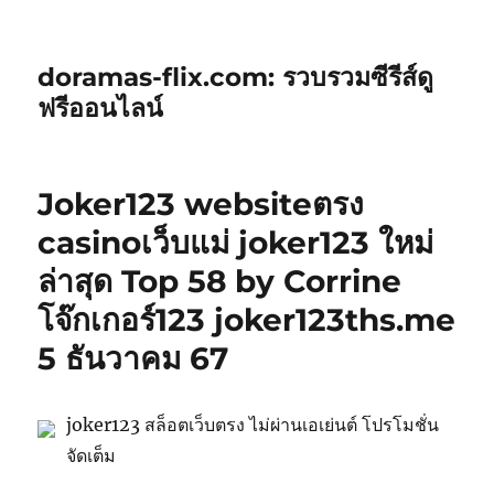
doramas-flix.com: รวบรวมซีรีส์ดู
ฟรีออนไลน์
Joker123 websiteตรง
casinoเว็บแม่ joker123 ใหม่
ล่าสุด Top 58 by Corrine
โจ๊กเกอร์123 joker123ths.me
5 ธันวาคม 67
joker123 สล็อตเว็บตรง ไม่ผ่านเอเย่นต์ โปรโมชั่น
จัดเต็ม