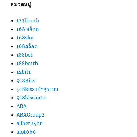
หมวดหมู่
123lionth
168 สล็อต
168slot
168สล็อต
188bet
188betth
1xbit1
918Kiss
918kiss เข้าสู่ระบบ
918kissauto
ABA
ABAGroup2
allbet24hr
alot666