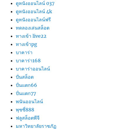
ดูหนังออนไลน์ 037
ดูหนังออนไลน์ 4k
ดูหนังออนไลน์ฟรี
ทดลองเล่นสล็อต
ทางเข้า live22
ทางเข้าpg
บาคาร่า
บาคาร่า168
บาคาร่าออนไลน์
ปั่นสล็อต
ปั่นแตก66
ปั่นแตก77
พนันออนไลน์
พุซซี่888
ฟลูสล็อตพีจี
มหาวิทยาลัยราชภัฏ