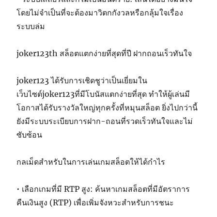
โดยไม่จำเป็นที่จะต้องมาวิตกกังวลหรือกลุ้มใจเรื่อง
ระบบล่ม
joker123th สล็อตแตกง่ายที่สุดที่ปี ฝากถอนเร็วทันใจ
joker123 ได้รับการเชิดชูว่าเป็นเยี่ยมใน
เว็บไซต์joker123ที่มีโบนัสแตกง่ายที่สุด ทำให้ผู้เล่นมี
โอกาสได้รับรางวัลใหญ่ทุกครั้งที่หมุนสล็อต ยิ่งไปกว่านี้
ยังมีระบบระเบียบการฝาก-ถอนที่รวดเร็วทันใจและไม่
ซับซ้อน
กลเม็ดสำหรับในการเล่นเกมสล็อตให้ได้กำไร
• เลือกเกมที่มี RTP สูง: ค้นหาเกมสล็อตที่มีอัตราการ
คืนเงินสูง (RTP) เพื่อเพิ่มจังหวะสำหรับการชนะ