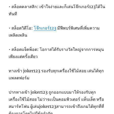
• สล็อตคลาสสิก: เข้าใจง่ายและก็เล่นโจ๊กเกอร์123ได้ใน
ทันที
• สล็อตวิดีโอ:
โจ๊กเกอร์123
มีฟีพบร์พิเศษที่เพิ่มความ
เพลิดเพลิน
• สล็อตแจ็คพ็อต: โอกาสได้รับรางวัลใหญ่จากการหมุน
เพียงแต่ครั้งเดียว
ทางเข้า joker123 รองรับทุกเครื่องใช้ไม้สอย เล่นได้ทุก
แพลตฟอร์ม
ปากทางเข้า joker123 ถูกออกแบบมาให้รองรับทุก
เครื่องใช้ไม้สอย ไม่ว่าจะเป็นคอมพิวเตอร์ แท็บเล็ต หรือ
สมาร์ทโฟน ผู้เล่นjoker123สามารถเข้าถึงเกมได้ทุกที่ที่
ต้องการโดยไม่มีข้อจำกัด