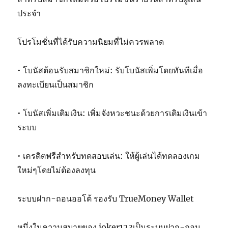
ประจำ
โปรโมชั่นที่ได้รับความนิยมที่ไม่ควรพลาด
• โบนัสต้อนรับสมาชิกใหม่: รับโบนัสเพิ่มโดยทันทีเมื่อ
ลงทะเบียนเป็นสมาชิก
• โบนัสเพิ่มเติมเงิน: เพิ่มจังหวะชนะด้วยการเติมเงินเข้า
ระบบ
• เครดิตฟรีสำหรับทดสอบเล่น: ให้ผู้เล่นได้ทดลองเกม
ใหม่ๆโดยไม่ต้องลงทุน
ระบบฝาก-ถอนออโต้ รองรับ TrueMoney Wallet
หนึ่งในความสบายของ joker123เป็นระบบฝาก-ถอน