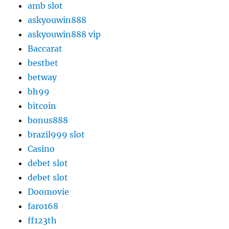
amb slot
askyouwin888
askyouwin888 vip
Baccarat
bestbet
betway
bh99
bitcoin
bonus888
brazil999 slot
Casino
debet slot
debet slot
Doomovie
faro168
ff123th