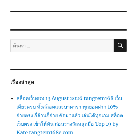
ค้นห
ค้นหา:
เรื่องล่าสุด
สล็อตเว็บตรง 13 August 2026 tangtem168 เว็บ
เดียวครบ ทั้งสล็อตและบาคาร่า ทุกยอดฝาก 10%
จ่ายตรง กี่ล้านก็จ่าย คัดมาแล้ว เล่นได้ทุกเกม สล็อต
เว็บตรง เข้าให้ทัน ก่อนรางวัลหลุดมือ Top 19 by
Kate tangtem168e.com