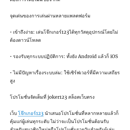
จุดเด่นของการเล่นผ่านหลายแพลตฟอร์ม
• เข้าถึงง่าย: เล่นโจ๊กเกอร์123ได้ทุกวัสดุอุปกรณ์โดยไม่
ต้องดาวน์โหลด
• รองรับทุกระบบปฏิบัติการ: ทั้งยัง Android แล้วก็ iOS
• ไม่มีปัญหาเรื่องระบบล่ม: ใช้เซิร์ฟเวอร์ที่มีความเสถียร
สูง
โปรโมชั่นจัดเต็มที่ joker123 สล็อตเว็บตรง
เว็บ
โจ๊กเกอร์123
นำเสนอโปรโมชั่นที่หลากหลายแล้วก็
คุ้มแก่ผู้เล่นทุกระดับ ไม่ว่าจะเป็นโปรโมชั่นต้อนรับ
สำหรับสมาชิกใหม่หรือโปรโมชั่นรายวันสำหรับผู้เล่น