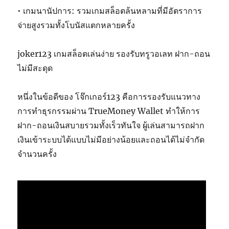
• เกมนานัปการ: รวมเกมสล็อตล้นหลามที่มีอัตราการ
จ่ายสูงรวมทั้งโบนัสแตกหลายครั้ง
joker123 เกมสล็อตเล่นง่าย รองรับทรูวอเลท ฝาก-ถอน
ไม่มีสะดุด
หนึ่งในข้อดีของ โจ๊กเกอร์123 คือการรองรับแนวทาง
การทำธุรกรรมผ่าน TrueMoney Wallet ทำให้การ
ฝาก-ถอนเงินสบายรวมทั้งเร็วทันใจ ผู้เล่นสามารถฝาก
เงินเข้าระบบได้แบบไม่มีอย่างน้อยและถอนได้ไม่จำกัด
จำนวนครั้ง