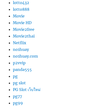
lotto432
lotto888
Movie
Movie HD
Movie2free
Movie2thai
Netflix
no1huay
no1huay.com
p2vvip
panda555
pg
pg slot
PG Slot เว็บใหม่
pg77
pg99