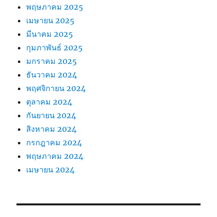
พฤษภาคม 2025
เมษายน 2025
มีนาคม 2025
กุมภาพันธ์ 2025
มกราคม 2025
ธันวาคม 2024
พฤศจิกายน 2024
ตุลาคม 2024
กันยายน 2024
สิงหาคม 2024
กรกฎาคม 2024
พฤษภาคม 2024
เมษายน 2024