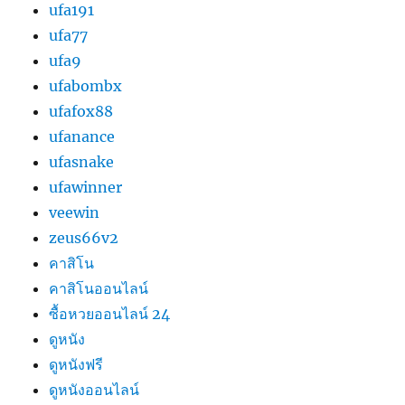
ufa191
ufa77
ufa9
ufabombx
ufafox88
ufanance
ufasnake
ufawinner
veewin
zeus66v2
คาสิโน
คาสิโนออนไลน์
ซื้อหวยออนไลน์ 24
ดูหนัง
ดูหนังฟรี
ดูหนังออนไลน์