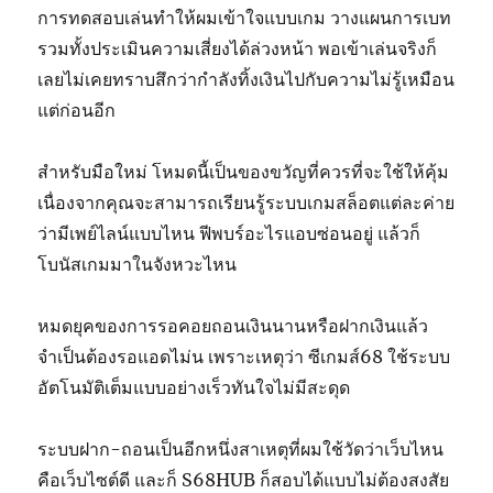
การทดสอบเล่นทำให้ผมเข้าใจแบบเกม วางแผนการเบท
รวมทั้งประเมินความเสี่ยงได้ล่วงหน้า พอเข้าเล่นจริงก็
เลยไม่เคยทราบสึกว่ากำลังทิ้งเงินไปกับความไม่รู้เหมือน
แต่ก่อนอีก
สำหรับมือใหม่ โหมดนี้เป็นของขวัญที่ควรที่จะใช้ให้คุ้ม
เนื่องจากคุณจะสามารถเรียนรู้ระบบเกมสล็อตแต่ละค่าย
ว่ามีเพย์ไลน์แบบไหน ฟีพบร์อะไรแอบซ่อนอยู่ แล้วก็
โบนัสเกมมาในจังหวะไหน
หมดยุคของการรอคอยถอนเงินนานหรือฝากเงินแล้ว
จำเป็นต้องรอแอดไม่น เพราะเหตุว่า ซีเกมส์68 ใช้ระบบ
อัตโนมัติเต็มแบบอย่างเร็วทันใจไม่มีสะดุด
ระบบฝาก-ถอนเป็นอีกหนึ่งสาเหตุที่ผมใช้วัดว่าเว็บไหน
คือเว็บไซต์ดี และก็ S68HUB ก็สอบได้แบบไม่ต้องสงสัย