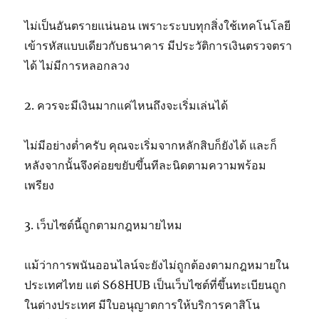
ไม่เป็นอันตรายแน่นอน เพราะระบบทุกสิ่งใช้เทคโนโลยี
เข้ารหัสแบบเดียวกับธนาคาร มีประวัติการเงินตรวจตรา
ได้ ไม่มีการหลอกลวง
2. ควรจะมีเงินมากแค่ไหนถึงจะเริ่มเล่นได้
ไม่มีอย่างต่ำครับ คุณจะเริ่มจากหลักสิบก็ยังได้ และก็
หลังจากนั้นจึงค่อยขยับขึ้นทีละนิดตามความพร้อม
เพรียง
3. เว็บไซต์นี้ถูกตามกฎหมายไหม
แม้ว่าการพนันออนไลน์จะยังไม่ถูกต้องตามกฎหมายใน
ประเทศไทย แต่ S68HUB เป็นเว็บไซต์ที่ขึ้นทะเบียนถูก
ในต่างประเทศ มีใบอนุญาตการให้บริการคาสิโน