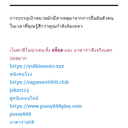
การบรรลุเป้าหมายมักมีสาเหตุมาจากการยืนยันตัวตน
ในเวลาที่คุณรู้สึกว่าคุณกำลังล้มเหลว
เว็บคาสิโนน่าเล่น ทั้ง
สล็อต
และ
บาคาร่า
ตึงจริงแตก
บ่อยมาก
https://918kissauto.xyz
หนังชนโรง
https://sagame168th.club
joker123
ดูหนังออนไลน์
https://www.pussy888play.com
pussy888
บาคาร่า168