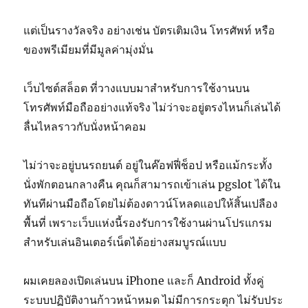
แต่เป็นรางวัลจริง อย่างเช่น บัตรเติมเงิน โทรศัพท์ หรือ
ของพรีเมียมที่มีมูลค่ามุ่งมั่น
เว็บไซต์สล็อต ที่วางแบบมาสำหรับการใช้งานบน
โทรศัพท์มือถืออย่างแท้จริง ไม่ว่าจะอยู่ตรงไหนก็เล่นได้
ลื่นไหลราวกับนั่งหน้าคอม
ไม่ว่าจะอยู่บนรถยนต์ อยู่ในค๊อฟฟี่ช็อป หรือแม้กระทั้ง
นั่งพักตอนกลางคืน คุณก็สามารถเข้าเล่น pgslot ได้ใน
ทันทีผ่านมือถือโดยไม่ต้องดาวน์โหลดแอปให้สิ้นเปลือง
พื้นที่ เพราะเว็บแห่งนี้รองรับการใช้งานผ่านโปรแกรม
สำหรับเล่นอินเตอร์เน็ตได้อย่างสมบูรณ์แบบ
ผมเคยลองเปิดเล่นบน iPhone และก็ Android ทั้งคู่
ระบบปฏิบัติงานก้าวหน้าหมด ไม่มีการกระตุก ไม่รับประ