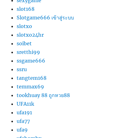
sexygame
slot168
Slotgame666 เข้าสู่ระบบ
slotxo
slotxo24hr
soibet
sretthi99
ssgame666
ssru
tangtem168
temmax69
tookhuay 88 ถูกหวย88
UFA11k
ufa191
ufa77
ufa9