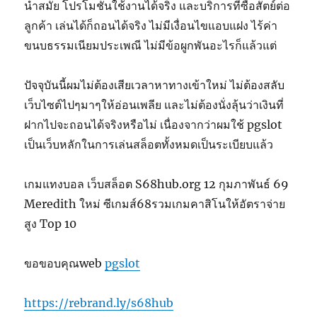
นำสมัย โปรโมชั่นใช้งานได้จริง และบริการที่ซื่อสัตย์ต่อ
ลูกค้า เล่นได้ก็ถอนได้จริง ไม่มีเงื่อนไขแอบแฝง ไร้ค่า
ขนบธรรมเนียมประเพณี ไม่มีข้อผูกพันอะไรก็แล้วแต่
ปัจจุบันนี้ผมไม่ต้องเสียเวลาหาทางเข้าใหม่ ไม่ต้องสลับ
เว็บไซต์ไปๆมาๆให้อ่อนเพลีย และไม่ต้องนั่งลุ้นว่าเงินที่
ฝากไปจะถอนได้จริงหรือไม่ เนื่องจากว่าผมใช้ pgslot
เป็นเว็บหลักในการเล่นสล็อตทั้งหมดเป็นระเบียบแล้ว
เกมแทงบอล เว็บสล็อต S68hub.org 12 กุมภาพันธ์ 69
Meredith ใหม่ ซีเกมส์68รวมเกมคาสิโนให้อัตราจ่าย
สูง Top 10
ขอขอบคุณweb
pgslot
https://rebrand.ly/s68hub