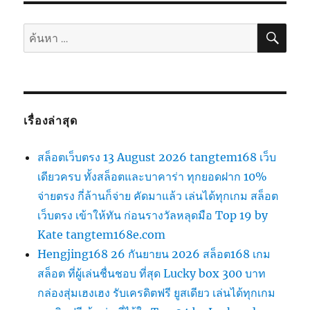
ค้นห
ค้นหา:
เรื่องล่าสุด
สล็อตเว็บตรง 13 August 2026 tangtem168 เว็บ
เดียวครบ ทั้งสล็อตและบาคาร่า ทุกยอดฝาก 10%
จ่ายตรง กี่ล้านก็จ่าย คัดมาแล้ว เล่นได้ทุกเกม สล็อต
เว็บตรง เข้าให้ทัน ก่อนรางวัลหลุดมือ Top 19 by
Kate tangtem168e.com
Hengjing168 26 กันยายน 2026 สล็อต168 เกม
สล็อต ที่ผู้เล่นชื่นชอบ ที่สุด Lucky box 300 บาท
กล่องสุ่มเฮงเฮง รับเครดิตฟรี ยูสเดียว เล่นได้ทุกเกม