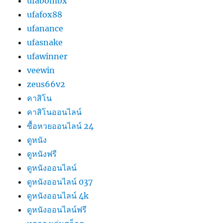
ufabombx
ufafox88
ufanance
ufasnake
ufawinner
veewin
zeus66v2
คาสิโน
คาสิโนออนไลน์
ซื้อหวยออนไลน์ 24
ดูหนัง
ดูหนังฟรี
ดูหนังออนไลน์
ดูหนังออนไลน์ 037
ดูหนังออนไลน์ 4k
ดูหนังออนไลน์ฟรี