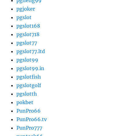
pgheng99
pgjoker
pgslot
pgslot168
pgslot718
pgslot77
pgslot77.ltd
pgslot99
pgslot99.in
pgslotfish
pgslotgolf
pgslotth
pokbet
PunPro66
PunPro66.tv
PunPro777