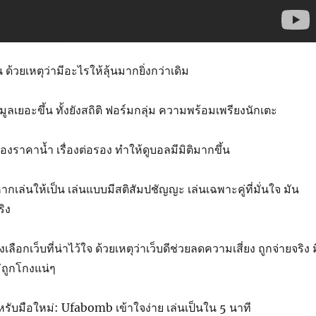
น ด้วยเหตุว่ามีอะไรให้ลุ้นมากยิ่งกว่าเดิม
มูลเยอะขึ้น ทั้งยังสถิติ ฟอร์มกลุ่ม ความพร้อมเพรียงนักเตะ
ื่องราคาน้ำ เรื่องต่อรอง ทำให้ดูบอลมีมิติมากขึ้น
ือ หากเล่นให้เป็น เล่นแบบมีสติสัมปชัญญะ เล่นเฉพาะคู่ที่มั่นใจ มัน
ิง
เลือกเว็บที่น่าไว้ใจ ด้วยเหตุว่าเว็บดีช่วยลดความเสี่ยง ถูกจ่ายจริง ม
่ถูกโกงแน่ๆ
หรับมือใหม่: Ufabomb เข้าใจง่าย เล่นเป็นใน 5 นาที