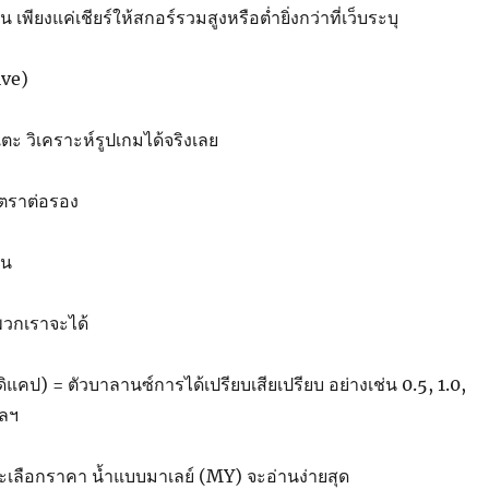
น เพียงแค่เชียร์ให้สกอร์รวมสูงหรือต่ำยิ่งกว่าที่เว็บระบุ
ive)
 วิเคราะห์รูปเกมได้จริงเลย
ัตราต่อรอง
็น
พวกเราจะได้
แคป) = ตัวบาลานซ์การได้เปรียบเสียเปรียบ อย่างเช่น 0.5, 1.0,
ฯลฯ
ชี้แนะเลือกราคา น้ำแบบมาเลย์ (MY) จะอ่านง่ายสุด