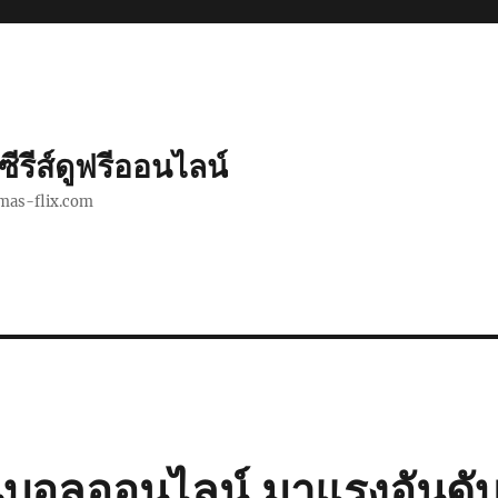
รีส์ดูฟรีออนไลน์
ramas-flix.com
บอลออนไลน์ มาแรงอันดั