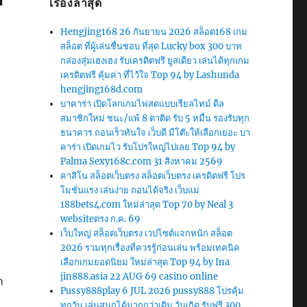
เรื่องล่าสุด
Hengjing168 26 กันยายน 2026 สล็อต168 เกม
สล็อต ที่ผู้เล่นชื่นชอบ ที่สุด Lucky box 300 บาท
กล่องสุ่มเฮงเฮง รับเครดิตฟรี ยูสเดียว เล่นได้ทุกเกม
เครดิตฟรี คุ้มค่า ที่ไว้ใจ Top 94 by Lashunda
hengjing168d.com
บาคาร่า เปิดโลกเกมไพ่สดแบบเรียลไทม์ ดีล
สมาชิกใหม่ ชนะ/แพ้ 8 ตาติด รับ 5 หมื่น รองรับทุก
ธนาคาร ถอนเร็วทันใจ เว็บดี มีโต๊ะให้เลือกเยอะ บา
คาร่า เปิดเกมไว รับโปรใหญ่ไปเลย Top 94 by
Palma Sexy168c.com 31 สิงหาคม 2569
คาสิโน สล็อตเว็บตรง สล็อตเว็บตรง เครดิตฟรี โปร
โมชั่นแรง เล่นง่าย ถอนได้จริง เว็บแม่
188bets4.com ใหม่ล่าสุด Top 70 by Neal 3
websiteตรง ก.ค. 69
เว็บใหญ่ สล็อตเว็บตรง เวปไซต์แจกหนัก สล็อต
2026 รวมทุกเรื่องที่ควรรู้ก่อนเล่น พร้อมเทคนิค
เลือกเกมยอดนิยม ใหม่ล่าสุด Top 94 by Ina
jin888.asia 22 AUG 69 casino online
ก
Pussy888play 6 JUL 2026 pussy888 โปรคุ้ม
ทุกวัน เล่นสนุกได้มากกว่าเดิม วันเกิด รับฟรี 300