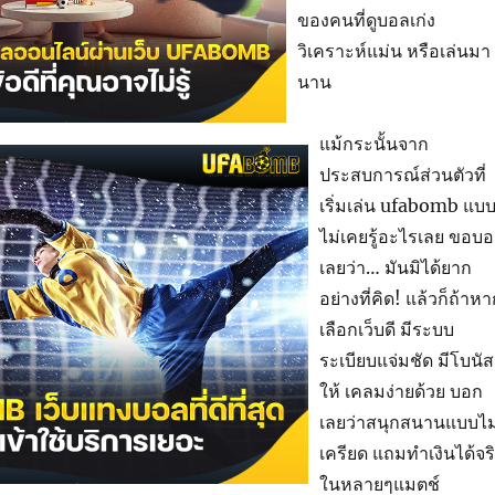
ของคนที่ดูบอลเก่ง
วิเคราะห์แม่น หรือเล่นมา
นาน
แม้กระนั้นจาก
ประสบการณ์ส่วนตัวที่
เริ่มเล่น ufabomb แบ
ไม่เคยรู้อะไรเลย ขอบ
เลยว่า… มันมิได้ยาก
อย่างที่คิด! แล้วก็ถ้าห
เลือกเว็บดี มีระบบ
ระเบียบแจ่มชัด มีโบนัส
ให้ เคลมง่ายด้วย บอก
เลยว่าสนุกสนานแบบไม
เครียด แถมทำเงินได้จร
ในหลายๆแมตช์