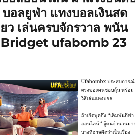
 บอลยูฟ่า แทงบอลเงินสด
ยว เล่นครบจักรวาล พนัน
y Bridget ufabomb 23
Ufabombx ประสบการณ์
ตรงของคนชอบลุ้น พร้อม
วิธีเล่นแทงบอล
ถ้าเกิดพูดถึง “เดิมพันกีฬา
ออนไลน์” ผู้คนจำนวนมา
บางทีอาจคิดว่าเป็นเรื่อง