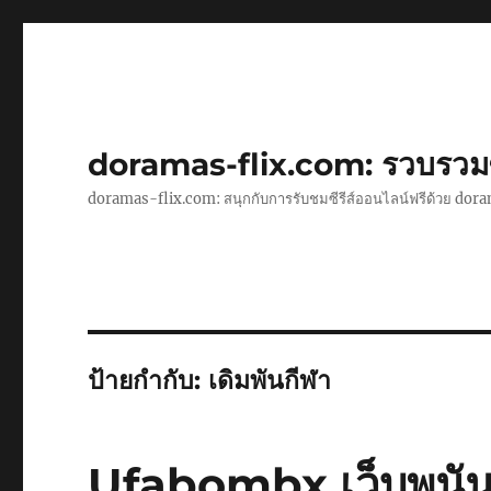
doramas-flix.com: รวบรวมซี
doramas-flix.com: สนุกกับการรับชมซีรีส์ออนไลน์ฟรีด้วย do
ป้ายกำกับ:
เดิมพันกีฬา
Ufabombx เว็บพนัน