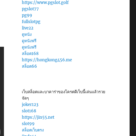
https://www.pgslot.golf
pgslot77
pg99
fullslotpg
live22
ดูหนัง
ดูหนังฟรี
ดูหนังฟรี
สล็อต168
https://hongkong456.me
สล็อต66
เว็บสล็อตและบาคาร่าของโครตดีเว็บนี้เล่นแล้วรวย
จัดๆ
joker123
slot168
https://jin55.net
slot99
สล็อตเว็บตรง