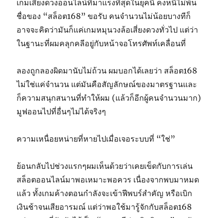
เกมเสี่ยงดวงออนไลน์ที่มาแรงที่สุดในยุคนี้ คงหนีไม่พ้น
ชื่อของ “สล็อต168” ขอรับ คนจำนวนไม่น้อยบางทีก็
อาจจะคิดว่ามันก็แค่เกมหมุนวงล้อเสี่ยงดวงทั่วไป แต่ว่า
ในฐานะที่ผมคลุกคลีอยู่กับหน้าจอโทรศัพท์เคลื่อนที่
ลองถูกลองผิดมานับไม่ถ้วน ผมบอกได้เลยว่า สล็อต168
ไม่ใช่แค่จำนวน แต่มันคือสัญลักษณ์ของมาตรฐานและ
ก็ความสนุกสนานที่ทำให้ผม (แล้วก็อีกผู้คนจำนวนมาก)
มูฟออนไปที่อื่นๆไม่ได้จริงๆ
ความเหนื่อยหน่ายที่หายไปเมื่อเจอระบบที่ “ใช่”
ย้อนกลับไปช่วงแรกๆผมเห็นด้วยว่าเคยเข็ดกับการเล่น
สล็อตออนไลน์มาพอเหมาะพอควร เนื่องจากพบมาหมด
แล้ว ทั้งเกมค้างตอนกำลังจะเข้าฟีพบร์สำคัญ หรือเบิก
เงินช้าจนเสียอารมณ์ แต่ว่าพอใช้มารู้จักกับสล็อต168