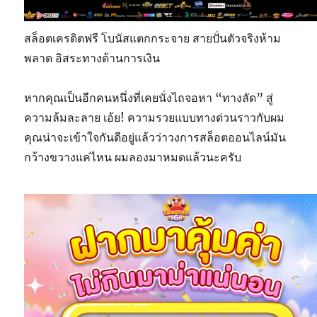
สล็อตเครดิตฟรี โบนัสแตกกระจาย สายปั่นตัวจริงห้าม
พลาด อิสระทางด้านการเงิน
หากคุณเป็นอีกคนหนึ่งที่เคยนั่งไถจอหา “ทางลัด” สู่
ความล้มละลาย เอ้ย! ความรวยแบบทางด่วนราวกับผม
คุณน่าจะเข้าใจกันดีอยู่แล้วว่าวงการสล็อตออนไลน์มัน
กว้างขวางแค่ไหน ผมลองมาหมดแล้วนะครับ