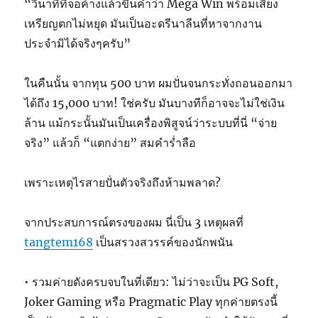
“วินาทีที่จอค้างแล้วขึ้นคำว่า Mega Win พร้อมเสียง
เหรียญตกไม่หยุด มันเป็นอะดรีนาลีนที่หาจากงาน
ประจำมิได้จริงๆครับ”
ในคืนนั้น จากทุน 500 บาท ผมปั่นจนกระทั่งถอนออกมา
ได้ถึง 15,000 บาท! ใช่ครับ มันบางทีก็อาจจะไม่ใช่เงิน
ล้าน แม้กระนั้นมันเป็นเครื่องพิสูจน์ว่าระบบที่นี่ “จ่าย
จริง” แล้วก็ “แตกง่าย” สมคำร่ำลือ
เพราะเหตุไรสายปั่นตัวจริงถึงห้ามพลาด?
จากประสบการณ์ตรงของผม นี่เป็น 3 เหตุผลที่
tangtem168
เป็นสรวงสวรรค์ของนักพนัน
• รวมค่ายดังครบจบในที่เดียว: ไม่ว่าจะเป็น PG Soft,
Joker Gaming หรือ Pragmatic Play ทุกค่ายตรงนี้