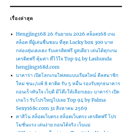
เรื่องล่าสุด
Hengjing168 26 กันยายน 2026 สล็อต168 เกม
สล็อต ที่ผู้เล่นชื่นชอบ ที่สุด Lucky box 300 บาท
กล่องสุ่มเฮงเฮง รับเครดิตฟรี ยูสเดียว เล่นได้ทุกเกม
เครดิตฟรี คุ้มค่า ที่ไว้ใจ Top 94 by Lashunda
hengjing168d.com
บาคาร่า เปิดโลกเกมไพ่สดแบบเรียลไทม์ ดีลสมาชิก
ใหม่ ชนะ/แพ้ 8 ตาติด รับ 5 หมื่น รองรับทุกธนาคาร
ถอนเร็วทันใจ เว็บดี มีโต๊ะให้เลือกเยอะ บาคาร่า เปิด
เกมไว รับโปรใหญ่ไปเลย Top 94 by Palma
Sexy168c.com 31 สิงหาคม 2569
คาสิโน สล็อตเว็บตรง สล็อตเว็บตรง เครดิตฟรี โปร
โมชั่นแรง เล่นง่าย ถอนได้จริง เว็บแม่