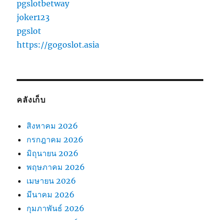
pgslotbetway
joker123
pgslot
https://gogoslot.asia
คลังเก็บ
สิงหาคม 2026
กรกฎาคม 2026
มิถุนายน 2026
พฤษภาคม 2026
เมษายน 2026
มีนาคม 2026
กุมภาพันธ์ 2026