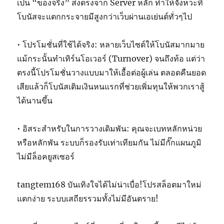
เป็น “ของจริง” ส่งตรงจาก Server หลัก ทำให้จังหวะที่
โบนัสจะแตกกระจายมีสูงกว่าเว็บผ่านเอเย่นต์ทั่วๆไป
• โปรโมชั่นที่ใช้ได้จริง: หลายเว็บไซต์ให้โบนัสมากมาย
แม้กระนั้นทำเทิร์นโอเวอร์ (Turnover) จนถึงท้อ แต่ว่า
ตรงนี้โปรโมชั่นวางแบบมาให้เอื้อต่อผู้เล่น ตลอดคืนยอด
เสียแล้วก็โบนัสเติมเงินหนแรกที่ช่วยเพิ่มทุนให้พวกเราสู้
ได้นานขึ้น
• อิสระสำหรับในการวางเดิมพัน: คุณจะเบทหลักหน่วย
หรือหลักพัน ระบบก็รองรับเท่าเทียมกัน ไม่มีกั๊กแผนภูมิ
ไม่มีล็อคยูสเซอร์
tangtem168 บันเทิงใจได้ไม่น่าเบื่อ!โปรสล็อตมาใหม่
แตกง่าย ระบบเสถียรรวมทั้งไม่มีอันตราย!