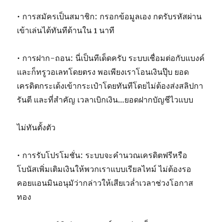
• การสมัครเป็นสมาชิก: กรอกข้อมูลเอง กดรับรหัสผ่าน
เข้าเล่นได้ทันทีด้านใน 1 นาที
• การฝาก-ถอน: นี่เป็นทีเด็ดครับ ระบบเชื่อมต่อกับแบงค์
และก็ทรูวอเลทโดยตรง พอเพียงเราโอนเงินปุ๊บ ยอด
เครดิตกระเด้งเข้ากระเป๋าโดยทันทีโดยไม่ต้องส่งสลิปกา
รันตี และที่สำคัญ เวลาเบิกเงิน…ยอดฝากบัญชีไวแบบ
ไม่ทันตั้งตัว
• การรับโปรโมชั่น: ระบบจะคำนวณเครดิตฟรีหรือ
โบนัสเพิ่มเติมเงินให้พวกเราแบบเรียลไทม์ ไม่ต้องรอ
คอยแอนมินอนุมัว่ากล่าวให้เสียเวล่ำเวลาช่วงโอกาส
ทอง