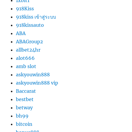
1xbit1
918Kiss
918kiss เข้าสู่ระบบ
918kissauto
ABA
ABAGroup2
allbet24hr
alot666
amb slot
askyouwin888
askyouwin888 vip
Baccarat
bestbet
betway
bh99
bitcoin