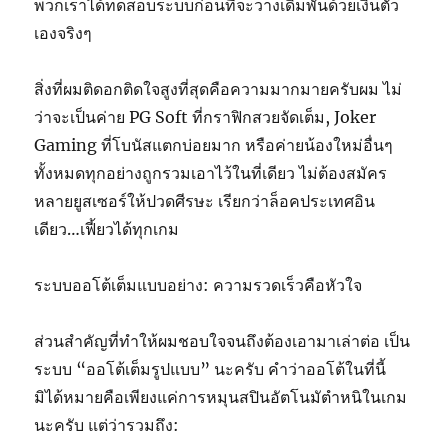
พวกเราได้ทดสอบระบบก่อนที่จะวางเดิมพันด้วยเงินตัว
เองจริงๆ
สิ่งที่ผมติดอกติดใจสูงที่สุดคือความมากมายครับผม ไม่
ว่าจะเป็นค่าย PG Soft ที่กราฟิกสวยจัดเต็ม, Joker
Gaming ที่โบนัสแตกบ่อยมาก หรือค่ายน้องใหม่อื่นๆ
ทั้งหมดทุกอย่างถูกรวมเอาไว้ในที่เดียว ไม่ต้องสมัคร
หลายยูสเซอร์ให้ปวดศีรษะ เรียกว่าล็อคประเทศอิน
เดียว…เฟี้ยวได้ทุกเกม
ระบบออโต้เต็มแบบอย่าง: ความรวดเร็วคือหัวใจ
ส่วนสำคัญที่ทำให้ผมชอบใจจนถึงต้องเอามาเล่าต่อ เป็น
ระบบ “ออโต้เต็มรูปแบบ” นะครับ คำว่าออโต้ในที่นี้
มิได้หมายคือเพียงแค่การหมุนสปินอัตโนมัตำหนิในเกม
นะครับ แต่ว่ารวมถึง: