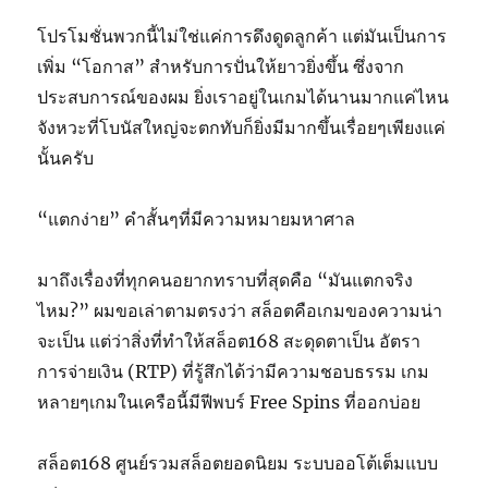
โปรโมชั่นพวกนี้ไม่ใช่แค่การดึงดูดลูกค้า แต่มันเป็นการ
เพิ่ม “โอกาส” สำหรับการปั่นให้ยาวยิ่งขึ้น ซึ่งจาก
ประสบการณ์ของผม ยิ่งเราอยู่ในเกมได้นานมากแค่ไหน
จังหวะที่โบนัสใหญ่จะตกทับก็ยิ่งมีมากขึ้นเรื่อยๆเพียงแค่
นั้นครับ
“แตกง่าย” คำสั้นๆที่มีความหมายมหาศาล
มาถึงเรื่องที่ทุกคนอยากทราบที่สุดคือ “มันแตกจริง
ไหม?” ผมขอเล่าตามตรงว่า สล็อตคือเกมของความน่า
จะเป็น แต่ว่าสิ่งที่ทำให้สล็อต168 สะดุดตาเป็น อัตรา
การจ่ายเงิน (RTP) ที่รู้สึกได้ว่ามีความชอบธรรม เกม
หลายๆเกมในเครือนี้มีฟีพบร์ Free Spins ที่ออกบ่อย
สล็อต168 ศูนย์รวมสล็อตยอดนิยม ระบบออโต้เต็มแบบ