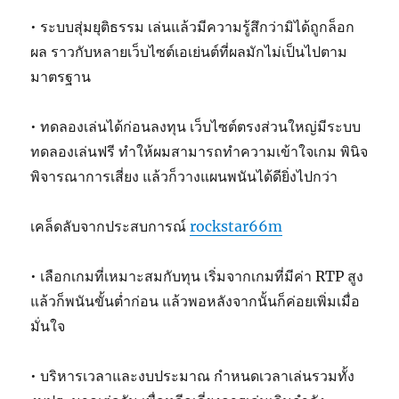
• ระบบสุ่มยุติธรรม เล่นแล้วมีความรู้สึกว่ามิได้ถูกล็อก
ผล ราวกับหลายเว็บไซต์เอเย่นต์ที่ผลมักไม่เป็นไปตาม
มาตรฐาน
• ทดลองเล่นได้ก่อนลงทุน เว็บไซต์ตรงส่วนใหญ่มีระบบ
ทดลองเล่นฟรี ทำให้ผมสามารถทำความเข้าใจเกม พินิจ
พิจารณาการเสี่ยง แล้วก็วางแผนพนันได้ดียิ่งไปกว่า
เคล็ดลับจากประสบการณ์
rockstar66m
• เลือกเกมที่เหมาะสมกับทุน เริ่มจากเกมที่มีค่า RTP สูง
แล้วก็พนันขั้นต่ำก่อน แล้วพอหลังจากนั้นก็ค่อยเพิ่มเมื่อ
มั่นใจ
• บริหารเวลาและงบประมาณ กำหนดเวลาเล่นรวมทั้ง