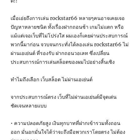
ดี!!
เมื่อเอ่ยถึงการเล่น rockstar66 หลายๆคนอาจเคยเจอ
ปัญหาหลายชนิด ทั้งเรื่องฝากถอนช้า เกมไม่แตก หรือ
แม้แต่เจอเว็บที่ไม่โปร่งใส ผมเองก็เคยผ่านประสบการณ์
พวกนี้มาก่อน จวบจนกระทั่งได้ลองเล่น rockstar66 ไม่
ผ่านเอเย่นต์ ที่รองรับ ฝากถอนวอเลท ซึ่งเปลี่ยน
ประสบการณ์การเล่นสล็อตของผมไปอย่างสิ้นเชิง
ทำไมถึงเลือก เว็บสล็อต ไม่ผ่านเอเย่นต์
จากประสบการณ์ตรง เว็บที่ไม่ผ่านเอเย่นต์มีจุดเด่น
ชัดเจนหลายแบบ
• ความปลอดภัยสูง เงินทุกบาทที่ฝากเข้ารวมทั้งถอน
ออก มั่นอกมั่นใจได้ว่าจะถึงมือพวกเราโดยตรง ไม่ต้อง