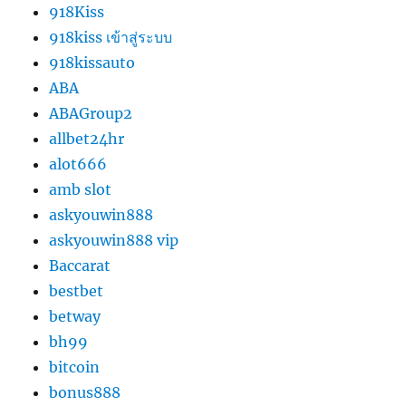
918Kiss
918kiss เข้าสู่ระบบ
918kissauto
ABA
ABAGroup2
allbet24hr
alot666
amb slot
askyouwin888
askyouwin888 vip
Baccarat
bestbet
betway
bh99
bitcoin
bonus888