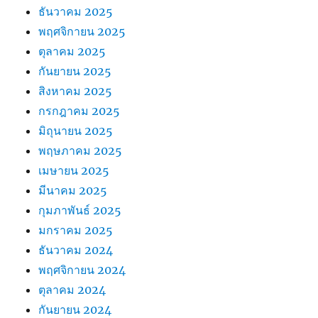
ธันวาคม 2025
พฤศจิกายน 2025
ตุลาคม 2025
กันยายน 2025
สิงหาคม 2025
กรกฎาคม 2025
มิถุนายน 2025
พฤษภาคม 2025
เมษายน 2025
มีนาคม 2025
กุมภาพันธ์ 2025
มกราคม 2025
ธันวาคม 2024
พฤศจิกายน 2024
ตุลาคม 2024
กันยายน 2024