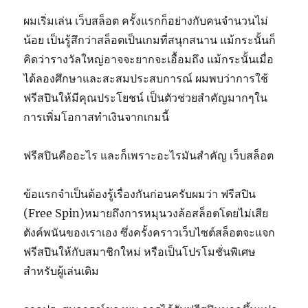
ผมเริ่มเล่น เว็บสล็อต ครั้งแรกก็อย่างกับคนจำนวนไม่
น้อย เป็นรู้สึกว่าสล็อตเป็นเกมที่สนุกสนาน แม้กระนั้นก็
คิดว่ารางวัลใหญ่อาจจะยากจะเอื้อมถึง แม้กระนั้นเมื่อ
ได้ลองศึกษาและสะสมประสบการณ์ ผมพบว่าการใช้
ฟรีสปินให้มีคุณประโยชน์ เป็นตัวช่วยสำคัญมากๆใน
การเพิ่มโอกาสทำเงินจากเกมนี้
ฟรีสปินคืออะไร และก็เพราะอะไรมันสำคัญ เว็บสล็อต
ข้อแรกจำเป็นต้องรู้เรื่องกันก่อนครับผมว่า ฟรีสปิน
(Free Spin)หมายถึงการหมุนวงล้อสล็อตโดยไม่เสีย
ตังค์พนันของเราเอง ซึ่งครั้งคราวเว็บไซต์สล็อตจะแจก
ฟรีสปินให้กับสมาชิกใหม่ หรือเป็นโปรโมชั่นพิเศษ
สำหรับผู้เล่นเดิม