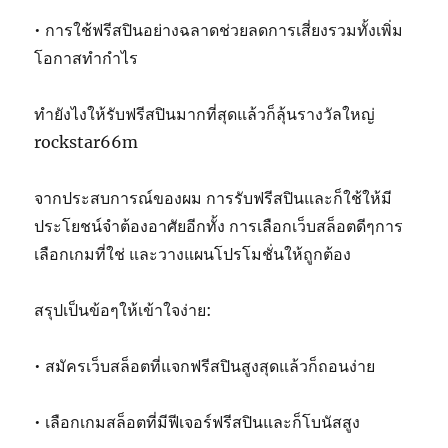
• การใช้ฟรีสปินอย่างฉลาดช่วยลดการเสี่ยงรวมทั้งเพิ่ม
โอกาสทำกำไร
ทำยังไงให้รับฟรีสปินมากที่สุดแล้วก็ลุ้นรางวัลใหญ่
rockstar66m
จากประสบการณ์ของผม การรับฟรีสปินและก็ใช้ให้มี
ประโยชน์จำต้องอาศัยอีกทั้ง การเลือกเว็บสล็อตดีๆการ
เลือกเกมที่ใช่ และวางแผนโปรโมชั่นให้ถูกต้อง
สรุปเป็นข้อๆให้เข้าใจง่าย:
• สมัครเว็บสล็อตที่แจกฟรีสปินสูงสุดแล้วก็ถอนง่าย
• เลือกเกมสล็อตที่มีฟีเจอร์ฟรีสปินและก็โบนัสสูง