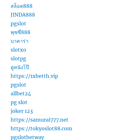
สล็อต888
JINDA888
pgslot
พุซซี่888
บาคาร่า
slotxo
slotpg
ดูหนังโป๊
https://1xbetth.vip
pgslot
allbet24
pg slot
joker 123
https://samurai777.net
https://tokyoslot88.com
pgslotbetway