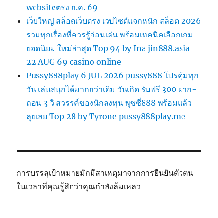
websiteตรง ก.ค. 69
เว็บใหญ่ สล็อตเว็บตรง เวปไซต์แจกหนัก สล็อต 2026
รวมทุกเรื่องที่ควรรู้ก่อนเล่น พร้อมเทคนิคเลือกเกม
ยอดนิยม ใหม่ล่าสุด Top 94 by Ina jin888.asia
22 AUG 69 casino online
Pussy888play 6 JUL 2026 pussy888 โปรคุ้มทุก
วัน เล่นสนุกได้มากกว่าเดิม วันเกิด รับฟรี 300 ฝาก-
ถอน 3 วิ สวรรค์ของนักลงทุน พุซซี่888 พร้อมแล้ว
ลุยเลย Top 28 by Tyrone pussy888play.me
การบรรลุเป้าหมายมักมีสาเหตุมาจากการยืนยันตัวตน
ในเวลาที่คุณรู้สึกว่าคุณกำลังล้มเหลว